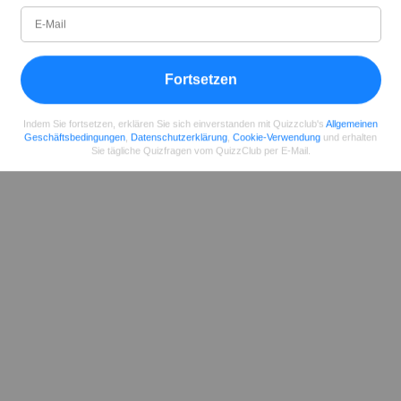
11.2018
99
2485658
29922
Teilen
auf Facebook
Fortsetzen
Indem Sie fortsetzen, erklären Sie sich einverstanden mit Quizzclub's
Allgemeinen
Geschäftsbedingungen
,
Datenschutzerklärung
,
Cookie-Verwendung
und erhalten
Sie tägliche Quizfragen vom QuizzClub per E-Mail.