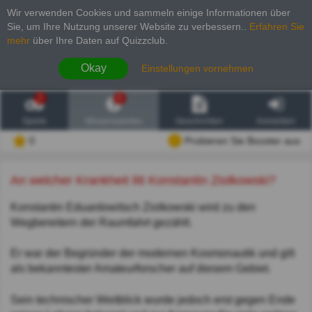
Wir verwenden Cookies und sammeln einige Informationen über
Sie, um Ihre Nutzung unserer Website zu verbessern.
.
Erfahren Sie
mehr
über Ihre Daten auf Quizzclub.
Okay
Einstellungen vornehmen
2
6
Spiele
Wissenswertes
Geschichten
Anmelden
0
Probieren Sie Booster aus
An welcher Krankheit litt Konstantin Ziolkowski?
Konstantin Eduardowitsch Ziolkowski wird zu den
Wegbereitern der Raumfahrt gezählt.
Er war der Begründer der modernen Kosmonautik und gilt
als bekanntester Amateurforscher auf diesem Gebiet.
Sein technischer Weitblick wurde jedoch erst gegen Ende