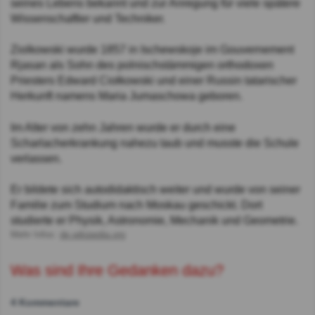
seines Lebens bekannt und zur Anregung für viele spätere
Wissenschaftler und Techniker.
Ziolkowski wurde 1857 in Ischewskoje im Gouvernement
Rjasan als Sohn des polnischstämmigen orthodoxen
Priesters Edward Ciołkowski und einer Russin tatarischer
Herkunft namens Maria Jumaschowa geboren.
Im Alter von zehn Jahren wurde er durch eine
Scharlacherkrankung nahezu taub und musste die Schule
verlassen.
Er bildete sich autodidaktisch weiter und wurde von seiner
Familie zum Studium nach Moskau geschickt. Dort
studierte er Physik, Astronomie, Mechanik und Geometrie.
Mehr Infos:
de.wikipedia.org
Was sind Ihre Gedanken dazu?
4 Kommentare