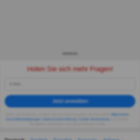
WERBUNG
Holen Sie sich mehr Fragen!
Jetzt anmelden
Indem Sie fortsetzen, erklären Sie sich einverstanden mit Quizzclub's
Allgemeinen
Geschäftsbedingungen
,
Datenschutzerklärung
,
Cookie-Verwendung
und erhalten
Sie tägliche Quizfragen vom QuizzClub per E-Mail.