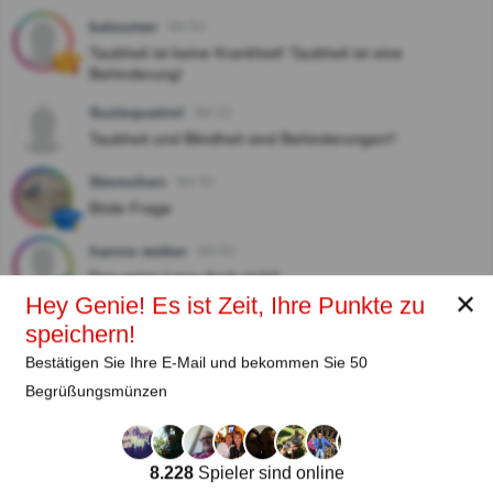
katzumer
Vor 6J
Taubheit ist keine Krankheit! Taubheit ist eine
Behinderung!
Suziequatrol
Vor 2J
Taubheit und Blindheit sind Behinderungen!!
Sternchen
Vor 5J
Böde Frage
hanno weber
Vor 6J
Das weiss Lena doch nicht!
✕
Hey Genie! Es ist Zeit, Ihre Punkte zu
speichern!
Autor:
Bestätigen Sie Ihre E-Mail und bekommen Sie 50
Begrüßungsmünzen
Lena Strauss
Autor
8.228
Spieler sind online
Seit
Level
Punktzahl
Fragen