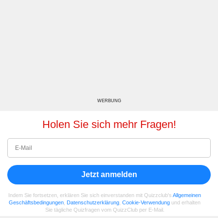
WERBUNG
Holen Sie sich mehr Fragen!
Jetzt anmelden
Indem Sie fortsetzen, erklären Sie sich einverstanden mit Quizzclub's
Allgemeinen
Geschäftsbedingungen
,
Datenschutzerklärung
,
Cookie-Verwendung
und erhalten
Sie tägliche Quizfragen vom QuizzClub per E-Mail.