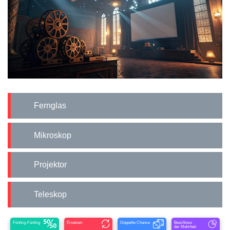
Fernglas
Mikroskop
Projektor
Teleskop
Fünfzig-Fünfzig
Ersetzen
Doppelte Chance
Beschluss
der Mehrheit