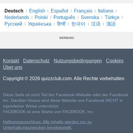
Deutsch
English
Español
Français
Italiano
Nederlands
Polski
Português
Svenska
Türkçe
Русский
Українська
हिन्दी
한국어
汉语
漢語
WERBUNG
Kontakt
Datenschutz
Nutzungsbedingungen
Cookies
Über uns
Copyright © 2026 quizzclub.com. Alle Rechte vorbehalten
Diese Seite ist nicht Teil der Facebook-Website oder der Facebook
Inc. Darüber hinaus wird diese Website von Facebook NICHT in
irgendeiner Weise unterstützt.
FACEBOOK ist eine Marke von FACEBOOK, Inc.
Haftungsausschluss: Alle Inhalte werden nur zu
Unterhaltungszwecken bereitgestellt.