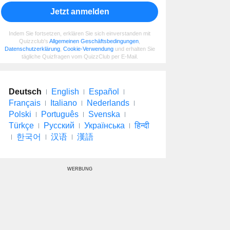
Jetzt anmelden
Indem Sie fortsetzen, erklären Sie sich einverstanden mit
Quizzclub's
Allgemeinen Geschäftsbedingungen
,
Datenschutzerklärung
,
Cookie-Verwendung
und erhalten Sie
tägliche Quizfragen vom QuizzClub per E-Mail.
Deutsch
English
Español
Français
Italiano
Nederlands
Polski
Português
Svenska
Türkçe
Русский
Українська
हिन्दी
한국어
汉语
漢語
WERBUNG