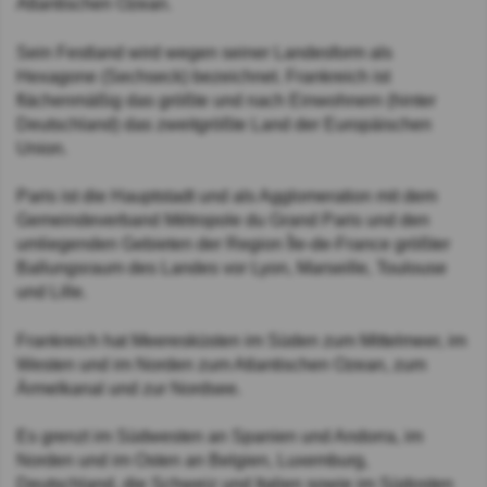
Atlantischen Ozean.
Sein Festland wird wegen seiner Landesform als
Hexagone (Sechseck) bezeichnet. Frankreich ist
flächenmäßig das größte und nach Einwohnern (hinter
Deutschland) das zweitgrößte Land der Europäischen
Union.
Paris ist die Hauptstadt und als Agglomeration mit dem
Gemeindeverband Métropole du Grand Paris und den
umliegenden Gebieten der Region Île-de-France größter
Ballungsraum des Landes vor Lyon, Marseille, Toulouse
und Lille.
Frankreich hat Meeresküsten im Süden zum Mittelmeer, im
Westen und im Norden zum Atlantischen Ozean, zum
Ärmelkanal und zur Nordsee.
Es grenzt im Südwesten an Spanien und Andorra, im
Norden und im Osten an Belgien, Luxemburg,
Deutschland, die Schweiz und Italien sowie im Südosten