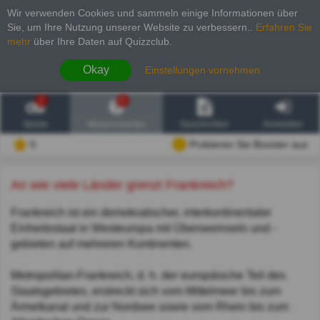
Wir verwenden Cookies und sammeln einige Informationen über
Sie, um Ihre Nutzung unserer Website zu verbessern.
.
Erfahren Sie
mehr
über Ihre Daten auf Quizzclub.
Okay
Einstellungen vornehmen
2
6
Spiele
Wissenswertes
Geschichten
Anmelden
0
Probieren Sie Booster aus
An wie viele Länder grenzt Frankreich?
Frankreich ist ein demokratischer, interkontinentaler
Einheitsstaat in Westeuropa mit Überseeinseln und -
gebieten auf mehreren Kontinenten.
Metropolitan-Frankreich, d. h. der europäische Teil des
Staatsgebietes, erstreckt sich vom Mittelmeer bis zum
Ärmelkanal und zur Nordsee sowie vom Rhein bis zum