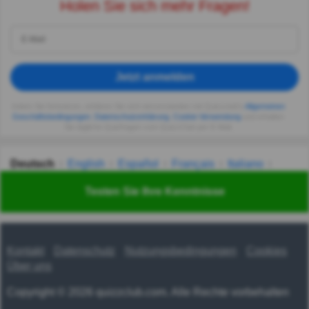
Holen Sie sich mehr Fragen!
Jetzt anmelden
Indem Sie fortsetzen, erklären Sie sich einverstanden mit Quizzclub's
Allgemeinen
Geschäftsbedingungen
,
Datenschutzerklärung
,
Cookie-Verwendung
und erhalten
Sie tägliche Quizfragen vom QuizzClub per E-Mail.
Deutsch
English
Español
Français
Italiano
Nederlands
Polski
Português
Svenska
Türkçe
Testen Sie Ihre Kenntnisse
Русский
Українська
हिन्दी
한국어
汉语
漢語
Kontakt
Datenschutz
Nutzungsbedingungen
Cookies
Über uns
Copyright © 2026 quizzclub.com. Alle Rechte vorbehalten