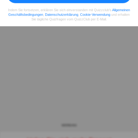
Indem Sie fortsetzen, erklären Sie sich einverstanden mit Quizzclub's
Allgemeinen
Geschäftsbedingungen
,
Datenschutzerklärung
,
Cookie-Verwendung
und erhalten
Sie tägliche Quizfragen vom QuizzClub per E-Mail.
WERBUNG