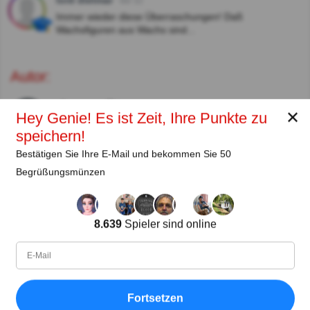
lord dietmar
Vor 3J
Immer wieder diese Überraschungen! Daß
Wachsfiguren aus Wachs sind...
Autor:
Lena Strauss
✕
Hey Genie! Es ist Zeit, Ihre Punkte zu
Autor
speichern!
Bestätigen Sie Ihre E-Mail und bekommen Sie 50
Seit
Level
Punktzahl
Fragen
Begrüßungsmünzen
11.2018
99
2485658
29922
Teilen
auf Facebook
8.639
Spieler sind online
Fortsetzen