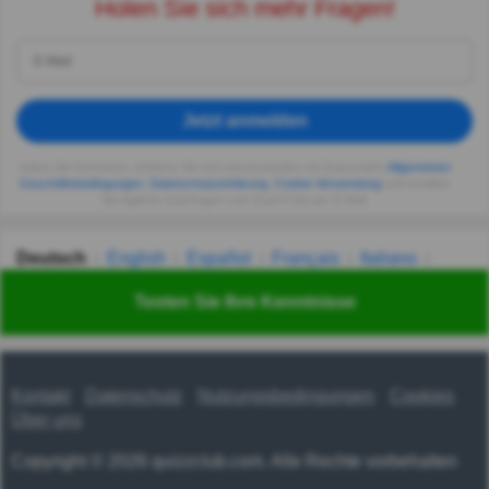
Holen Sie sich mehr Fragen!
Jetzt anmelden
Indem Sie fortsetzen, erklären Sie sich einverstanden mit Quizzclub's
Allgemeinen
Geschäftsbedingungen
,
Datenschutzerklärung
,
Cookie-Verwendung
und erhalten
Sie tägliche Quizfragen vom QuizzClub per E-Mail.
Deutsch
English
Español
Français
Italiano
Nederlands
Polski
Português
Svenska
Türkçe
Testen Sie Ihre Kenntnisse
Русский
Українська
हिन्दी
한국어
汉语
漢語
Kontakt
Datenschutz
Nutzungsbedingungen
Cookies
Über uns
Copyright © 2026 quizzclub.com. Alle Rechte vorbehalten