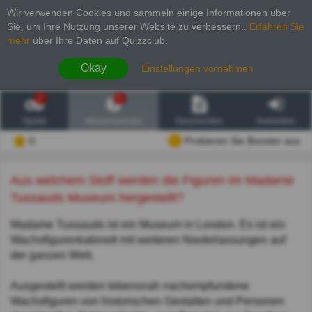
Wir verwenden Cookies und sammeln einige Informationen über
Sie, um Ihre Nutzung unserer Website zu verbessern.
.
Erfahren Sie
mehr
über Ihre Daten auf Quizzclub.
Okay
Einstellungen vornehmen
2
6
Spiele
Wissenswertes
Geschichten
Anmelden
0
Probieren Sie Booster aus
Aus welchem Stoff werden die Figuren im Madame
Tussauds Museum hergestellt?
Madame Tussauds ist ein Museum in London. Es ist ein
Wachsfigurenkabinett mit weiteren Niederlassungen auf
der ganzen Welt.
Ausgestellt werden lebensnah nachempfundene
Wachsfiguren von historischen Gestalten und Personen