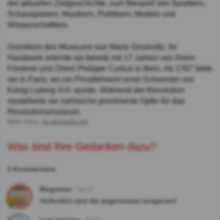
der aktuellen Zeitgeschichte, zum Beispiel von Sportlern,
Schauspielern, Musikern, Politikern, Models und
Wissenschaftlern.
Gründerin des Museums war Marie Grosholtz. Ihr
Handwerk erlernte sie bereits mit 17 Jahren von ihrem
Förderer und Onkel Philippe Curtius in Bern. Ab 1767 lebte
sie in Paris, wo sie Privatlehrerin einer Schwester von
König Ludwig XVI. wurde. Während der Revolution
modellierte sie zahlreiche prominente Opfer für das
Revolutionsmuseum.
Mehr Infos:
de.wikipedia.org
Was sind Ihre Gedanken dazu?
2 Kommentare
Megaman
Vor 2J
Hoffentlich sind die angemessen temperiert!