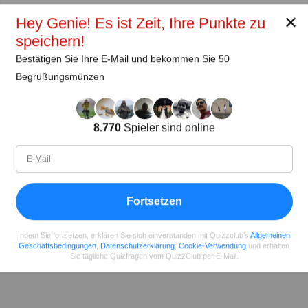
✕
Hey Genie! Es ist Zeit, Ihre Punkte zu
Teilen
auf Facebook
speichern!
Bestätigen Sie Ihre E-Mail und bekommen Sie 50
Begrüßungsmünzen
8.770
Spieler sind online
Fortsetzen
Indem Sie fortsetzen, erklären Sie sich einverstanden mit Quizzclub's
Allgemeinen
Geschäftsbedingungen
,
Datenschutzerklärung
,
Cookie-Verwendung
und erhalten
Sie tägliche Quizfragen vom QuizzClub per E-Mail.