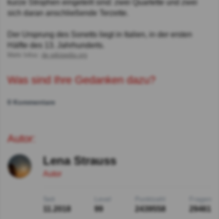
kurze Strophen eingeteilt sind: zwei Quartette und zwei
sich daran anschließende Terzette.
Der Ursprung des Sonetts liegt in Italien, in der ersten
Hälfte des 13. Jahrhunderts.
Mehr Infos:
de.wikipedia.org
Was sind Ihre Gedanken dazu?
0 Kommentare
Autor:
Lena Strauss
Autor
Seit
Level
Punktzahl
Fragen
11.2018
99
2439558
29461