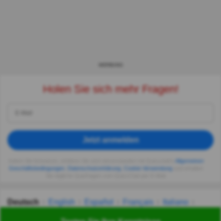
WERBUNG
Holen Sie sich mehr Fragen!
Jetzt anmelden
Indem Sie fortsetzen, erklären Sie sich einverstanden mit Quizzclub's
Allgemeinen
Geschäftsbedingungen
,
Datenschutzerklärung
,
Cookie-Verwendung
und erhalten
Sie tägliche Quizfragen vom QuizzClub per E-Mail.
Deutsch
English
Español
Français
Italiano
Nederlands
Polski
Português
Svenska
Türkçe