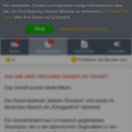
Wir verwenden Cookies und sammeln einige Informationen über
Sie, um Ihre Nutzung unserer Website zu verbessern.
.
Erfahren Sie
mehr
über Ihre Daten auf Quizzclub.
Okay
Einstellungen vornehmen
2
6
Spiele
Wissenswertes
Geschichten
Anmelden
0
Probieren Sie Booster aus
Aus wie viele Verszeilen besteht ein Sonett?
Das Sonett ist eine Gedichtform.
Der Name bedeutet „kleines Tonstück“ und wurde im
deutschen Barock als „Klinggedicht“ übersetzt.
Ein Sonett besteht aus 14 metrisch gegliederten
Verszeilen, die in der italienischen Originalform in vier