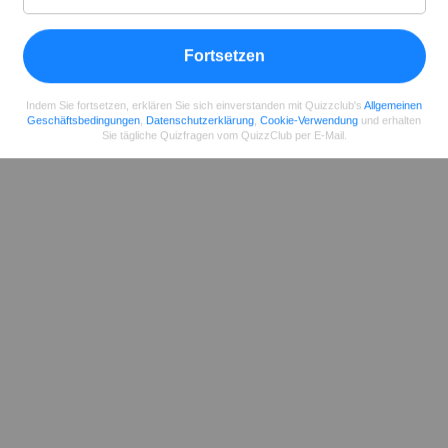
Teilen
auf Facebook
Fortsetzen
Indem Sie fortsetzen, erklären Sie sich einverstanden mit Quizzclub's
Allgemeinen
Geschäftsbedingungen
,
Datenschutzerklärung
,
Cookie-Verwendung
und erhalten
Sie tägliche Quizfragen vom QuizzClub per E-Mail.