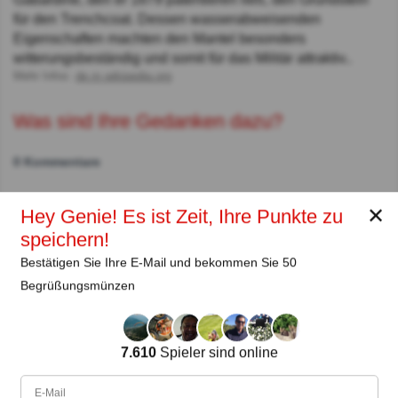
für den Trenchcoat. Dessen wasserabweisenden
Eigenschaften machten den Mantel besonders
witterungsbeständig und somit für das Militär attraktiv..
Mehr Infos:
de.m.wikipedia.org
Was sind Ihre Gedanken dazu?
0 Kommentare
✕
Hey Genie! Es ist Zeit, Ihre Punkte zu
Autor:
speichern!
Kurt Imhof, Basilea
Bestätigen Sie Ihre E-Mail und bekommen Sie 50
Begrüßungsmünzen
Autor
Seit
Level
Punktzahl
Fragen
7.610
Spieler sind online
02.2020
96
666088
1750