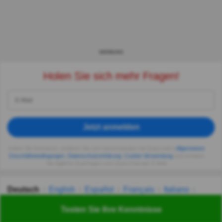
WERBUNG
Holen Sie sich mehr Fragen!
Jetzt anmelden
Indem Sie fortsetzen, erklären Sie sich einverstanden mit Quizzclub's
Allgemeinen
Geschäftsbedingungen
,
Datenschutzerklärung
,
Cookie-Verwendung
und erhalten
Sie tägliche Quizfragen vom QuizzClub per E-Mail.
Deutsch
English
Español
Français
Italiano
Nederlands
Polski
Português
Svenska
Türkçe
Testen Sie Ihre Kenntnisse
Русский
Українська
हिन्दी
한국어
汉语
漢語