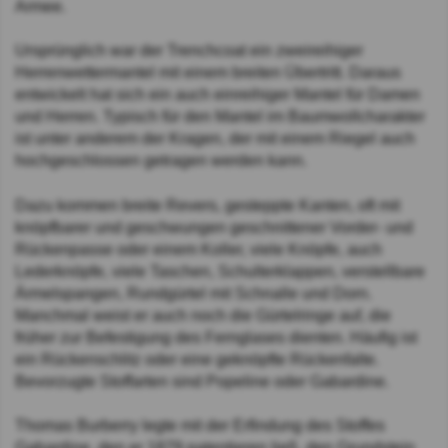
Armee.
Ursprünglich war der Trenchcoat ein zweireihiger
Herrenwettermantel mit einem breiten Übertritt. Daraus
entwickelt hat sich ein auch einreihiger Mantel für Damen
und Herren. Typisch für den Mantel im Baumwollcharakter
ist unter anderem der Kragen, der mit einem Riegel auch
hochgeschlossen getragen werden kann.
Dazu kommen breite Revers, gesteppte Kanten, oft mit
knöpfbarer und geschwungen geschnittener Vorder- und
Rückenpasse oder einem Koller, viele Knöpfe, auch
Lederknöpfe, viele Taschen, Schulterklappen, verstellbare
Ärmelspangen, Rundgürtel mit Schnalle und Dorn.
Manchmal weist er auch noch die Gürtelringe auf, die
früher zur Befestigung des Fernglases dienten. Häufig ist
ein Rückenschlitz oder eine geknöpfte Rückenfalte.
Bevorzugte Stoffarten sind Popeline oder Gabardine.
Thomas Burberry legte mit der Erfindung des Stoffes
Gabardine, den er 1879 patentieren ließ, den Grundstein