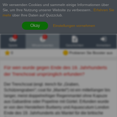
Wir verwenden Cookies und sammeln einige Informationen über
Sie, um Ihre Nutzung unserer Website zu verbessern.
.
Erfahren Sie
mehr
über Ihre Daten auf Quizzclub.
Okay
Einstellungen vornehmen
2
6
Spiele
Wissenswertes
Geschichten
Anmelden
0
Probieren Sie Booster aus
Für wen wurde gegen Ende des 19. Jahrhunderts
der Trenchcoat ursprünglich erfunden?
Der Trenchcoat (engl. trench für „Graben,
Schützengraben“; coat für „Mantel“) ist ein mittellanger bis
langer, meist doppelreihiger Regenmantel ohne Kapuze
aus Gabardine oder Popeline mit Gürtel. Erfunden wurde
er von den Herstellern Burberry und Aquascutum London
Ende des 19. Jahrhunderts als Mantel für die britische