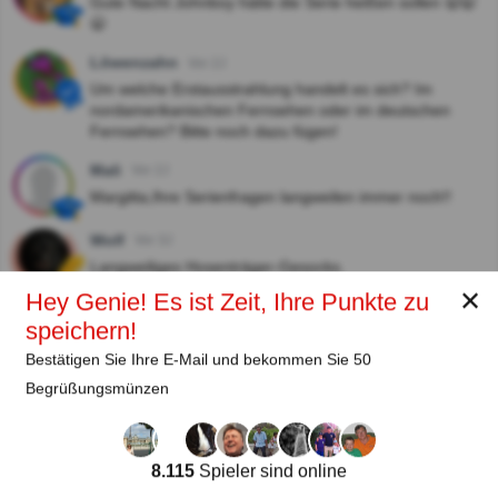
Gute Nacht Johnboy hätte die Serie heißen sollen 🥱🥱
🥱
Löwenzahn
Vor 2J
Um welche Erstausstrahlung handelt es sich? Im
nordamerikanischen Fernsehen oder im deutschen
Fernsehen? Bitte noch dazu fügen!
Mali
Vor 2J
Margitta,Ihre Serienfragen langweilen immer noch!!
Wolf
Vor 3J
Langweiliges Hosenträger-Gesocks.
✕
Hey Genie! Es ist Zeit, Ihre Punkte zu
speichern!
Autor:
Bestätigen Sie Ihre E-Mail und bekommen Sie 50
Begrüßungsmünzen
Margitta Reinl
Autor
8.115
Spieler sind online
Seit
Level
Punktzahl
Fragen