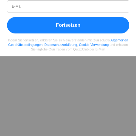
02.2020
99
2102393
50
Teilen
auf Facebook
Fortsetzen
Indem Sie fortsetzen, erklären Sie sich einverstanden mit Quizzclub's
Allgemeinen
Geschäftsbedingungen
,
Datenschutzerklärung
,
Cookie-Verwendung
und erhalten
Sie tägliche Quizfragen vom QuizzClub per E-Mail.