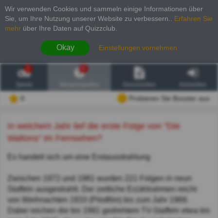
Wir verwenden Cookies und sammeln einige Informationen über
Sie, um Ihre Nutzung unserer Website zu verbessern.
.
Erfahren Sie
mehr
über Ihre Daten auf Quizzclub.
Okay
Einstellungen vornehmen
2
6
Spiele
Wissenswertes
Geschichten
Anmelden
0
Probieren Sie Booster aus
In welchem Jahr lief die erste Folge von "Die
Waltons" im Fernsehen?
Es handelt sich um eine Erstausstrahlung
Zwischen 1972 und 1981 wurden 221 Folgen in neun
Staffeln ausgestrahlt. Der zeitliche Erzählrahmen reicht
von Weihnachten 1933 (Pilotfilm) bis zum Jahr 1969.
Dabei reichen die bis 1981 gedrehtem TV-Staffeln etwa bis