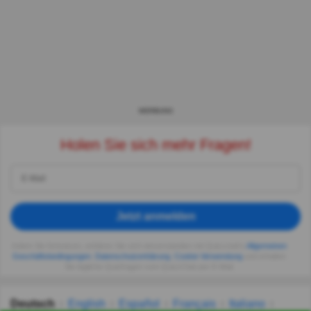
WERBUNG
Holen Sie sich mehr Fragen!
Jetzt anmelden
Indem Sie fortsetzen, erklären Sie sich einverstanden mit Quizzclub's
Allgemeinen
Geschäftsbedingungen
,
Datenschutzerklärung
,
Cookie-Verwendung
und erhalten
Sie tägliche Quizfragen vom QuizzClub per E-Mail.
Deutsch
English
Español
Français
Italiano