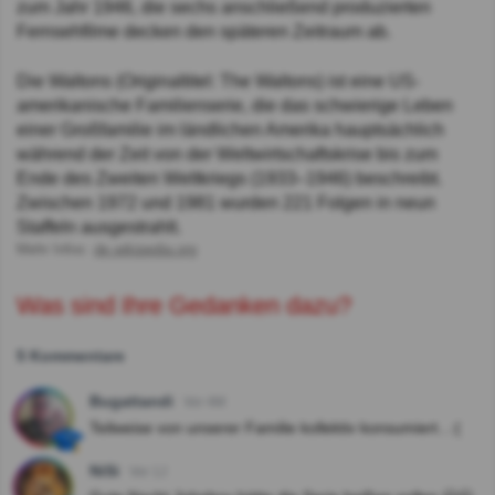
zum Jahr 1946, die sechs anschließend produzierten
Fernsehfilme decken den späteren Zeitraum ab.
Die Waltons (Originaltitel: The Waltons) ist eine US-
amerikanische Familienserie, die das schwierige Leben
einer Großfamilie im ländlichen Amerika hauptsächlich
während der Zeit von der Weltwirtschaftskrise bis zum
Ende des Zweiten Weltkriegs (1933–1946) beschreibt.
Zwischen 1972 und 1981 wurden 221 Folgen in neun
Staffeln ausgestrahlt.
Mehr Infos:
de.wikipedia.org
Was sind Ihre Gedanken dazu?
5 Kommentare
Bugattandi
Vor 4M
Teilweise von unserer Familie kollektiv konsumiert...:(
NiSi
Vor 1J