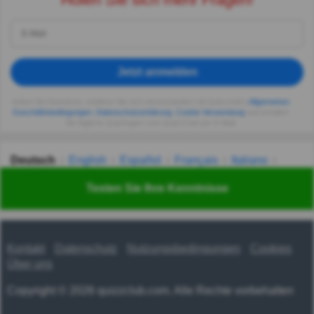
Jetzt anmelden
Indem Sie fortsetzen, erklären Sie sich einverstanden mit Quizzclub's
Allgemeinen
Geschäftsbedingungen
,
Datenschutzerklärung
,
Cookie-Verwendung
und erhalten
Sie tägliche Quizfragen vom QuizzClub per E-Mail.
Deutsch
English
Español
Français
Italiano
Nederlands
Polski
Português
Svenska
Türkçe
Testen Sie Ihre Kenntnisse
Русский
Українська
हिन्दी
한국어
汉语
漢語
Kontakt
Datenschutz
Nutzungsbedingungen
Cookies
Über uns
Copyright © 2026 quizzclub.com. Alle Rechte vorbehalten