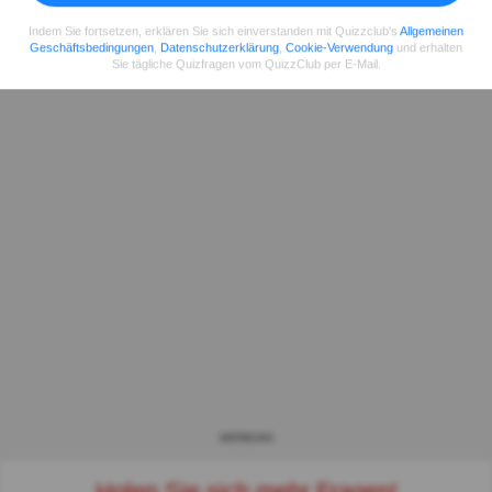
Indem Sie fortsetzen, erklären Sie sich einverstanden mit Quizzclub's
Allgemeinen
Geschäftsbedingungen
,
Datenschutzerklärung
,
Cookie-Verwendung
und erhalten
Sie tägliche Quizfragen vom QuizzClub per E-Mail.
WERBUNG
Holen Sie sich mehr Fragen!