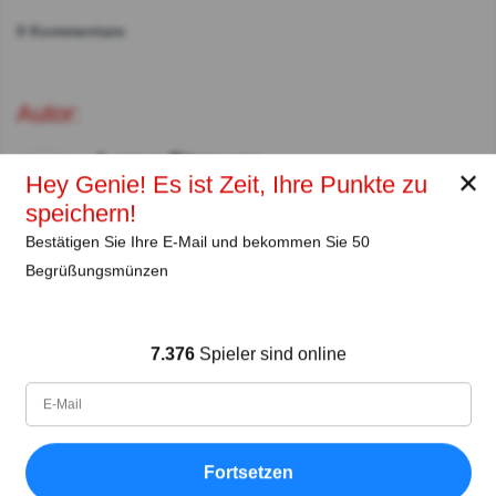
0 Kommentare
Autor:
Lena Strauss
✕
Hey Genie! Es ist Zeit, Ihre Punkte zu
Autor
speichern!
Bestätigen Sie Ihre E-Mail und bekommen Sie 50
Seit
Level
Punktzahl
Fragen
Begrüßungsmünzen
11.2018
99
2439558
29461
Teilen
auf Facebook
7.376
Spieler sind online
Fortsetzen