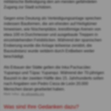
militärische Befestigung den am meisten gefährdeten
Zugang zur Stadt schützen.
Gegen eine Deutung als Verteidigungsanlage sprechen
indessen Bauformen, die am ehesten auf Heiligtümer
hinweisen, wie Nischenplätze, kreisförmige Arenen von
etwa 100 m Durchmesser und ausgebaute Treppen in
einzelstehenden Felsblöcken. Während der spanischen
Eroberung wurde die Anlage teilweise zerstört, die
Bausubstanz wurde seitdem durch Erdbeben weiter
beschädigt.
Als Erbauer der Stätte gelten die Inka Pachacútec
Yupanqui und Túpac Yupanqui. Während der 70-jährigen
Bauzeit in der zweiten Hälfte des 15. Jahrhunderts sollen
nach Angaben von Pedro Cieza de León 20.000
Menschen daran gearbeitet haben.
Mehr Infos:
de.wikipedia.org
Was sind Ihre Gedanken dazu?