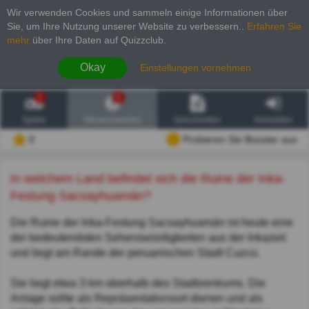
Wir verwenden Cookies und sammeln einige Informationen über
Sie, um Ihre Nutzung unserer Website zu verbessern.
.
Erfahren Sie
mehr
über Ihre Daten auf Quizzclub.
Okay
Einstellungen vornehmen
2
6
Spiele
Wissenswertes
Geschichten
Anmelden
0
Probieren Sie Booster aus
In welchem Land befindet sich die Ruine der Inka-
Festung Sacsayhuamán?
Die Ruine der Inka-Festung Sacsayhuamán ist heute eine
der bedeutendsten Sehenswürdigkeiten aus der Inkazeit
und liegt am Rande der peruanischen Stadt Cuzco.
Sie liegt etwa 3 km oberhalb des Stadtzentrums. Die
Anlage sollte als Repräsentationsort dienen und als