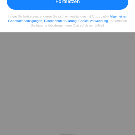
Fortsetzen
Indem Sie fortsetzen, erklären Sie sich einverstanden mit Quizzclub's
Allgemeinen
Geschäftsbedingungen
,
Datenschutzerklärung
,
Cookie-Verwendung
und erhalten
Sie tägliche Quizfragen vom QuizzClub per E-Mail.