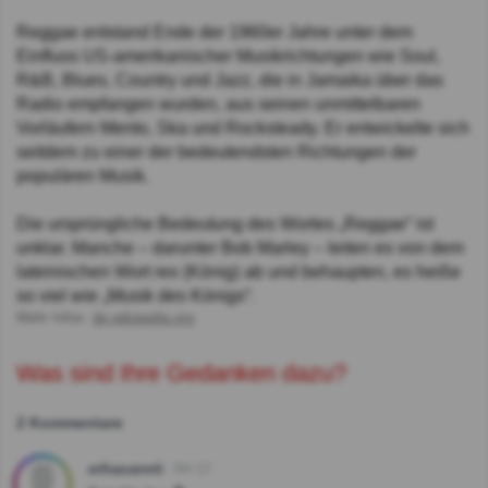
Reggae entstand Ende der 1960er Jahre unter dem
Einfluss US-amerikanischer Musikrichtungen wie Soul,
R&B, Blues, Country und Jazz, die in Jamaika über das
Radio empfangen wurden, aus seinen unmittelbaren
Vorläufern Mento, Ska und Rocksteady. Er entwickelte sich
seitdem zu einer der bedeutendsten Richtungen der
populären Musik.
Die ursprüngliche Bedeutung des Wortes „Reggae“ ist
unklar. Manche – darunter Bob Marley – leiten es von dem
lateinischen Wort rex (König) ab und behaupten, es heiße
so viel wie „Musik des Königs“.
Mehr Infos:
de.wikipedia.org
Was sind Ihre Gedanken dazu?
2 Kommentare
erhacaroti
Vor 1J