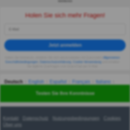
WERBUNG
Holen Sie sich mehr Fragen!
Jetzt anmelden
Indem Sie fortsetzen, erklären Sie sich einverstanden mit Quizzclub's
Allgemeinen
Geschäftsbedingungen
,
Datenschutzerklärung
,
Cookie-Verwendung
und erhalten
Sie tägliche Quizfragen vom QuizzClub per E-Mail.
Deutsch
English
Español
Français
Italiano
Nederlands
Polski
Português
Svenska
Türkçe
Testen Sie Ihre Kenntnisse
Русский
Українська
हिन्दी
한국어
汉语
漢語
Kontakt
Datenschutz
Nutzungsbedingungen
Cookies
Über uns