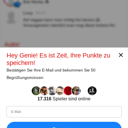
Bob Marley 🏝
Lucy
Vor 2J
Auf reggae kann man richtig frei tanzen.🤗
Vorausgesetzt natürlich,man mag diese lockere Art.
Autor:
✕
Hey Genie! Es ist Zeit, Ihre Punkte zu
Lena Strauss
speichern!
Autor
Bestätigen Sie Ihre E-Mail und bekommen Sie 50
Begrüßungsmünzen
Seit
Level
Punktzahl
Fragen
11.2018
99
2485658
29922
17.316
Spieler sind online
Teilen
auf Facebook