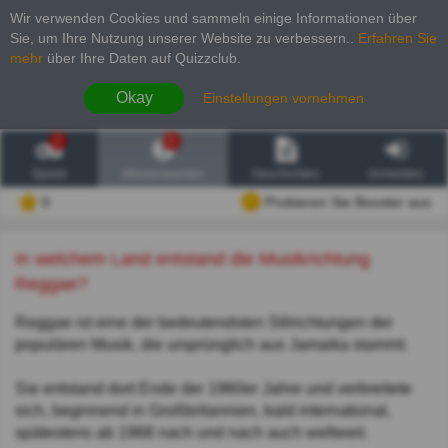
Wir verwenden Cookies und sammeln einige Informationen über
Sie, um Ihre Nutzung unserer Website zu verbessern.
.
Erfahren Sie
mehr
über Ihre Daten auf Quizzclub.
Okay
Einstellungen vornehmen
2
6
Spiele
Wissenswertes
Geschichten
Anmelden
0
Probieren Sie Booster aus
In welchem Land entstand die Musikrichtung
Reggae?
Reggae ist eine der bedeutendsten Stilrichtungen der
populären Musik, die ursprünglich aus Jamaika stammt.
Sie entstand dort Ende der 1960er Jahre und verbreitete
sich, beginnend in Großbritannien, bald international,
spätestens ab 1968 nach und nach auch weltweit.