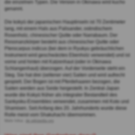
die einzelnen Typen. Die Version in Okinawa wird kucho
genannt.
Die kokyū der japanischen Hauptinseln ist 70 Zentimeter
lang, mit einem Hals aus Palisander, ostindischem
Rosenholz, chinesischer Quitte oder Narrabaum. Der
Resonanzkörper besteht aus chinesischer Quitte oder
Pterocarpus indicus (bei dem in Ryukyu gebräuchlichen
Instrument wird geschwärztes Ebenholz verwendet) und ist
vorne und hinten mit Katzenhaut (oder in Okinawa
Schlangenhaut) überzogen. Auf der Vorderseite steht ein
Steg. Sie hat drei (seltener vier) Saiten und wird aufrecht
gespielt. Der Bogen ist mit Pferdehaaren bezogen, die
Saiten werden aus Seide hergestellt. In Zentral-Japan
wurde die Kokyū früher als integraler Bestandteil des
Sankyoku-Ensembles verwendet, zusammen mit Koto und
Shamisen. Seit Anfang des 20. Jahrhunderts wurde diese
Rolle meist vom Shakuhachi übernommen.
Mehr Infos:
de.wikipedia.org