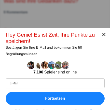
Was sind Ihre Gedanken dazu?
0 Kommentare
Autor:
✕
Hey Genie! Es ist Zeit, Ihre Punkte zu
speichern!
Küken
Bestätigen Sie Ihre E-Mail und bekommen Sie 50
Autor (quizauthors.com)
Begrüßungsmünzen
Teilen
auf Facebook
7.106
Spieler sind online
Fortsetzen