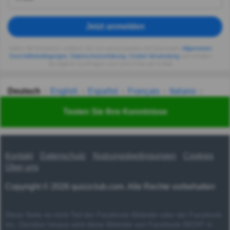
Jetzt anmelden
Indem Sie fortsetzen, erklären Sie sich einverstanden mit Quizzclub's
Allgemeinen
Geschäftsbedingungen
,
Datenschutzerklärung
,
Cookie-Verwendung
und erhalten
Sie tägliche Quizfragen vom QuizzClub per E-Mail.
Deutsch
English
Español
Français
Italiano
Nederlands
Polski
Português
Svenska
Türkçe
Testen Sie Ihre Kenntnisse
Русский
Українська
हिन्दी
한국어
汉语
漢語
Kontakt
Datenschutz
Nutzungsbedingungen
Cookies
Über uns
Copyright © 2026 quizzclub.com. Alle Rechte vorbehalten
Diese Seite ist nicht Teil der Facebook-Website oder der Facebook
Inc. Darüber hinaus wird diese Website von Facebook NICHT in