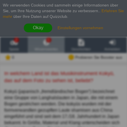
Wir verwenden Cookies und sammeln einige Informationen über
Sie, um Ihre Nutzung unserer Website zu verbessern.
.
Erfahren Sie
mehr
über Ihre Daten auf Quizzclub.
Okay
Einstellungen vornehmen
2
6
Spiele
Wissenswertes
Geschichten
Anmelden
0
Probieren Sie Booster aus
In welchem Land ist das Musikinstrument Kokyū,
das auf dem Foto zu sehen ist, beliebt?
Kokyū (japanisch „fremdländischer Bogen“) bezeichnet
eine Gruppe von Langhalslauten in Japan, die mit einem
Bogen gestrichen werden. Die kokyūs wurden mit der
formverwandten gezupften Laute shamisen aus China
eingeführt und sind seit dem 17./18. Jahrhundert in Japan
bekannt. In Größe, Material und Klang unterscheiden sich