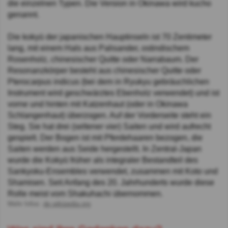
die einzelnen Typen. Die Version in Okinawa wird kucho
genannt.
Die kokyū der japanischen Hauptinseln ist 70 Zentimeter
lang, mit einem Hals aus Palisander, ostindischem
Rosenholz, chinesischer Quitte oder Narrabaum. Der
Resonanzkörper besteht aus chinesischer Quitte oder
Pterocarpus indicus (bei dem in Ryukyu gebräuchlichen
Instrument wird geschwärztes Ebenholz verwendet) und ist
vorne und hinten mit Katzenhaut (oder in Okinawa
Schlangenhaut) überzogen. Auf der Vorderseite steht ein
Steg. Sie hat drei (seltener vier) Saiten und wird aufrecht
gespielt. Der Bogen ist mit Pferdehaaren bezogen, die
Saiten werden aus Seide hergestellt. In Zentral-Japan
wurde die Kokyū früher als integraler Bestandteil des
Sankyoku-Ensembles verwendet, zusammen mit Koto und
Shamisen. Seit Anfang des 20. Jahrhunderts wurde diese
Rolle meist vom Shakuhachi übernommen.
Mehr Infos:
de.wikipedia.org