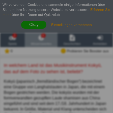
Wir verwenden Cookies und sammeln einige Informationen über
Sie, um Ihre Nutzung unserer Website zu verbessern.
.
Erfahren Sie
mehr
über Ihre Daten auf Quizzclub.
Okay
Einstellungen vornehmen
2
6
Spiele
Wissenswertes
Geschichten
Anmelden
0
Probieren Sie Booster aus
In welchem Land ist das Musikinstrument Kokyū,
das auf dem Foto zu sehen ist, beliebt?
Kokyū (japanisch „fremdländischer Bogen“) bezeichnet
eine Gruppe von Langhalslauten in Japan, die mit einem
Bogen gestrichen werden. Die kokyūs wurden mit der
formverwandten gezupften Laute shamisen aus China
eingeführt und sind seit dem 17./18. Jahrhundert in Japan
bekannt. In Größe, Material und Klang unterscheiden sich