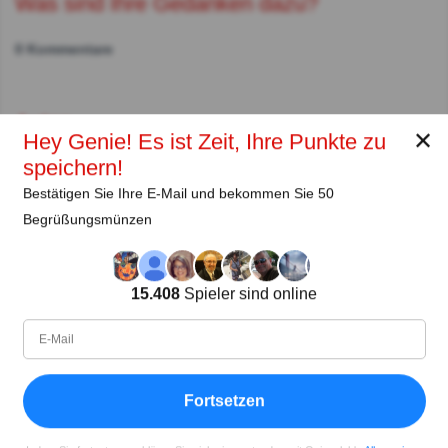
Was sind Ihre Gedanken dazu?
0 Kommentare
Autor:
✕
Hey Genie! Es ist Zeit, Ihre Punkte zu
speichern!
Küken
Bestätigen Sie Ihre E-Mail und bekommen Sie 50
Autor (quizauthors.com)
Begrüßungsmünzen
Teilen
auf Facebook
15.408
Spieler sind online
Fortsetzen