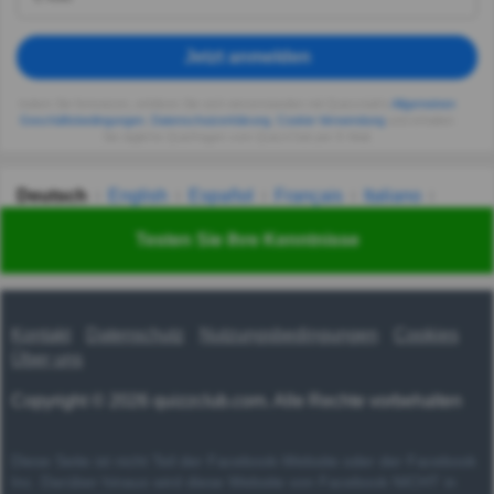
Jetzt anmelden
Indem Sie fortsetzen, erklären Sie sich einverstanden mit Quizzclub's
Allgemeinen
Geschäftsbedingungen
,
Datenschutzerklärung
,
Cookie-Verwendung
und erhalten
Sie tägliche Quizfragen vom QuizzClub per E-Mail.
Deutsch
English
Español
Français
Italiano
Nederlands
Polski
Português
Svenska
Türkçe
Testen Sie Ihre Kenntnisse
Русский
Українська
हिन्दी
한국어
汉语
漢語
Kontakt
Datenschutz
Nutzungsbedingungen
Cookies
Über uns
Copyright © 2026 quizzclub.com. Alle Rechte vorbehalten
Diese Seite ist nicht Teil der Facebook-Website oder der Facebook
Inc. Darüber hinaus wird diese Website von Facebook NICHT in