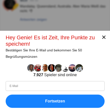
Wolf
Vor 3J
Mandalay. Queensland, Australia. Aber Maria Weiß das
nicht. 👎
Antworten zeigen
Autor:
✕
Hey Genie! Es ist Zeit, Ihre Punkte zu
speichern!
Maria Weiß
Bestätigen Sie Ihre E-Mail und bekommen Sie 50
Autor (quizauthors.com)
Begrüßungsmünzen
Teilen
auf Facebook
7.927
Spieler sind online
Fortsetzen