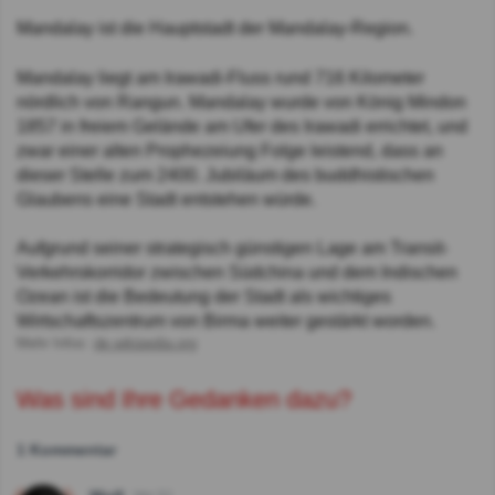
Mandalay ist die Hauptstadt der Mandalay-Region.
Mandalay liegt am Irawadi-Fluss rund 716 Kilometer
nördlich von Rangun. Mandalay wurde von König Mindon
1857 in freiem Gelände am Ufer des Irawadi errichtet, und
zwar einer alten Prophezeiung Folge leistend, dass an
dieser Stelle zum 2400. Jubiläum des buddhistischen
Glaubens eine Stadt entstehen würde.
Aufgrund seiner strategisch günstigen Lage am Transit-
Verkehrskorridor zwischen Südchina und dem Indischen
Ozean ist die Bedeutung der Stadt als wichtiges
Wirtschaftszentrum von Birma weiter gestärkt worden.
Mehr Infos:
de.wikipedia.org
Was sind Ihre Gedanken dazu?
1 Kommentar