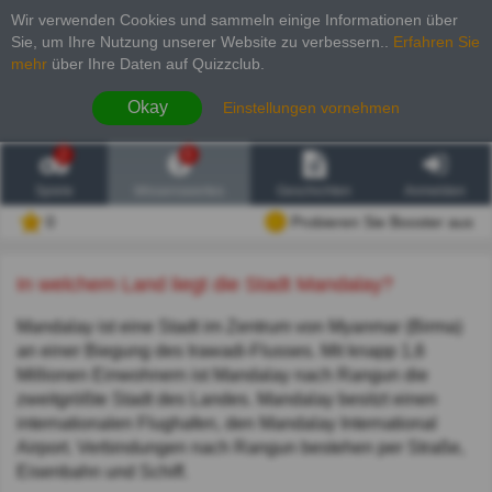
Wir verwenden Cookies und sammeln einige Informationen über
Sie, um Ihre Nutzung unserer Website zu verbessern.
.
Erfahren Sie
mehr
über Ihre Daten auf Quizzclub.
Okay
Einstellungen vornehmen
2
6
Spiele
Wissenswertes
Geschichten
Anmelden
0
Probieren Sie Booster aus
In welchem Land liegt die Stadt Mandalay?
Mandalay ist eine Stadt im Zentrum von Myanmar (Birma)
an einer Biegung des Irawadi-Flusses. Mit knapp 1,6
Millionen Einwohnern ist Mandalay nach Rangun die
zweitgrößte Stadt des Landes. Mandalay besitzt einen
internationalen Flughafen, den Mandalay International
Airport. Verbindungen nach Rangun bestehen per Straße,
Eisenbahn und Schiff.