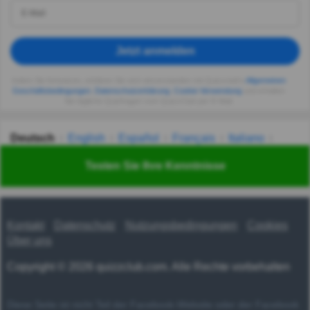
Jetzt anmelden
Indem Sie fortsetzen, erklären Sie sich einverstanden mit Quizzclub's
Allgemeinen
Geschäftsbedingungen
,
Datenschutzerklärung
,
Cookie-Verwendung
und erhalten
Sie tägliche Quizfragen vom QuizzClub per E-Mail.
Deutsch
English
Español
Français
Italiano
Nederlands
Polski
Português
Svenska
Türkçe
Testen Sie Ihre Kenntnisse
Русский
Українська
हिन्दी
한국어
汉语
漢語
Kontakt
Datenschutz
Nutzungsbedingungen
Cookies
Über uns
Copyright © 2026 quizzclub.com. Alle Rechte vorbehalten
Diese Seite ist nicht Teil der Facebook-Website oder der Facebook