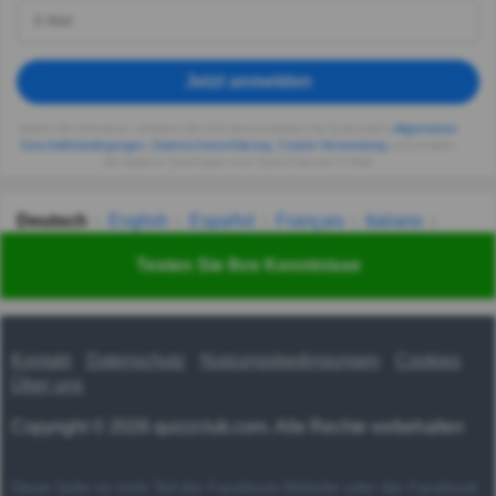
Jetzt anmelden
Indem Sie fortsetzen, erklären Sie sich einverstanden mit Quizzclub's
Allgemeinen
Geschäftsbedingungen
,
Datenschutzerklärung
,
Cookie-Verwendung
und erhalten
Sie tägliche Quizfragen vom QuizzClub per E-Mail.
Deutsch
English
Español
Français
Italiano
Nederlands
Polski
Português
Svenska
Türkçe
Testen Sie Ihre Kenntnisse
Русский
Українська
हिन्दी
한국어
汉语
漢語
Kontakt
Datenschutz
Nutzungsbedingungen
Cookies
Über uns
Copyright © 2026 quizzclub.com. Alle Rechte vorbehalten
Diese Seite ist nicht Teil der Facebook-Website oder der Facebook