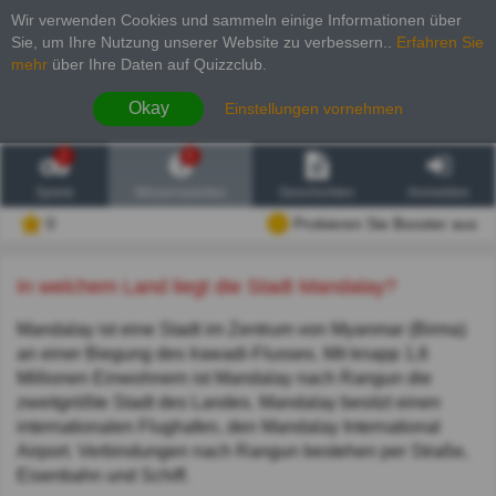
Wir verwenden Cookies und sammeln einige Informationen über
Sie, um Ihre Nutzung unserer Website zu verbessern.
.
Erfahren Sie
mehr
über Ihre Daten auf Quizzclub.
Okay
Einstellungen vornehmen
2
6
Spiele
Wissenswertes
Geschichten
Anmelden
0
Probieren Sie Booster aus
In welchem Land liegt die Stadt Mandalay?
Mandalay ist eine Stadt im Zentrum von Myanmar (Birma)
an einer Biegung des Irawadi-Flusses. Mit knapp 1,6
Millionen Einwohnern ist Mandalay nach Rangun die
zweitgrößte Stadt des Landes. Mandalay besitzt einen
internationalen Flughafen, den Mandalay International
Airport. Verbindungen nach Rangun bestehen per Straße,
Eisenbahn und Schiff.