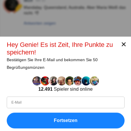
Wolf
Vor 3J
Mandalay. Queensland, Australia. Aber Maria Weiß das
nicht. 👎
Antworten zeigen
Autor:
✕
Hey Genie! Es ist Zeit, Ihre Punkte zu
speichern!
Maria Weiß
Bestätigen Sie Ihre E-Mail und bekommen Sie 50
Autor (quizauthors.com)
Begrüßungsmünzen
Teilen
auf Facebook
12.491
Spieler sind online
Fortsetzen