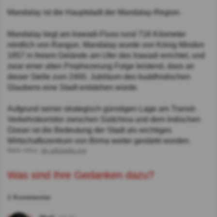
Mandalay ist die Hauptstadt der Mandalay-Region.
Mandalay liegt am Irawadi-Fluss rund 716 Kilometer
nördlich von Rangun. Mandalay wurde von König Mindon
1857 in freiem Gelände am Ufer des Irawadi errichtet, und
zwar einer alten Prophezeiung Folge leistend, dass an
dieser Stelle zum 2400. Jubiläum des buddhistischen
Glaubens eine Stadt entstehen würde.
Aufgrund seiner strategisch günstigen Lage am Transit-
Verkehrskorridor zwischen Südchina und dem Indischen
Ozean ist die Bedeutung der Stadt als wichtiges
Wirtschaftszentrum von Birma weiter gestärkt worden.
Mehr Infos:
de.wikipedia.org
Was sind Ihre Gedanken dazu?
1 Kommentar