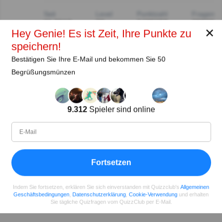
Seit
Level
Punktzahl
Fragen
11.2018
99
2485658
29922
✕
Hey Genie! Es ist Zeit, Ihre Punkte zu
speichern!
Teilen
auf Facebook
Bestätigen Sie Ihre E-Mail und bekommen Sie 50
Begrüßungsmünzen
9.312
Spieler sind online
Fortsetzen
Indem Sie fortsetzen, erklären Sie sich einverstanden mit Quizzclub's
Allgemeinen
Geschäftsbedingungen
,
Datenschutzerklärung
,
Cookie-Verwendung
und erhalten
Sie tägliche Quizfragen vom QuizzClub per E-Mail.