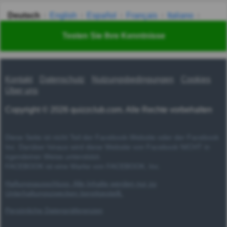
Deutsch
English
Español
Français
Italiano
Nederlands
Polski
Português
Svenska
Türkçe
Testen Sie Ihre Kenntnisse
Русский
Українська
हिन्दी
한국어
汉语
漢語
Kontakt
Datenschutz
Nutzungsbedingungen
Cookies
Über uns
Copyright © 2026 quizzclub.com. Alle Rechte vorbehalten
Diese Seite ist nicht Teil der Facebook-Website oder der Facebook
Inc. Darüber hinaus wird diese Website von Facebook NICHT in
irgendeiner Weise unterstützt.
FACEBOOK ist eine Marke von FACEBOOK, Inc.
Haftungsausschluss: Alle Inhalte werden nur zu
Unterhaltungszwecken bereitgestellt.
Persönliche Datenpräferenzen