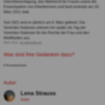
Gleichberechtigung, das Wahlrecht für Frauen sowie die
Emanzipation von Arbeiterinnen und fand erstmals am 19.
März 1911 statt.
Seit 1921 wird er jährlich am 8. März gefeiert. Die
Vereinten Nationen erkoren ihn später als Tag der
Vereinten Nationen für die Rechte der Frau und den
Weltfrieden aus.
Mehr Infos:
de.wikipedia.org
Was sind Ihre Gedanken dazu?
0 Kommentare
Autor:
Lena Strauss
Autor