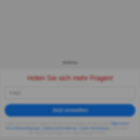
WERBUNG
Holen Sie sich mehr Fragen!
Jetzt anmelden
Indem Sie fortsetzen, erklären Sie sich einverstanden mit Quizzclub's
Allgemeinen
Geschäftsbedingungen
,
Datenschutzerklärung
,
Cookie-Verwendung
und erhalten
Sie tägliche Quizfragen vom QuizzClub per E-Mail.