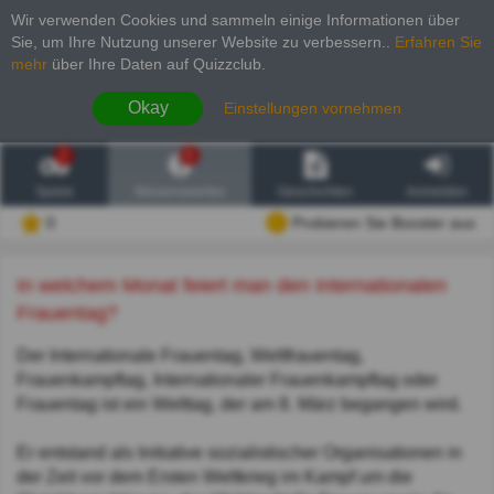
Wir verwenden Cookies und sammeln einige Informationen über
Sie, um Ihre Nutzung unserer Website zu verbessern.
.
Erfahren Sie
mehr
über Ihre Daten auf Quizzclub.
Okay
Einstellungen vornehmen
2
6
Spiele
Wissenswertes
Geschichten
Anmelden
0
Probieren Sie Booster aus
In welchem Monat feiert man den Internationalen
Frauentag?
Der Internationale Frauentag, Weltfrauentag,
Frauenkampftag, Internationaler Frauenkampftag oder
Frauentag ist ein Welttag, der am 8. März begangen wird.
Er entstand als Initiative sozialistischer Organisationen in
der Zeit vor dem Ersten Weltkrieg im Kampf um die