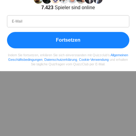
Lena Strauss
7.423
Spieler sind online
Autor
Seit
Level
Punktzahl
Fragen
11.2018
99
2459458
29660
Fortsetzen
Teilen
auf Facebook
Indem Sie fortsetzen, erklären Sie sich einverstanden mit Quizzclub's
Allgemeinen
Geschäftsbedingungen
,
Datenschutzerklärung
,
Cookie-Verwendung
und erhalten
Sie tägliche Quizfragen vom QuizzClub per E-Mail.