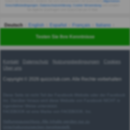
Indem Sie fortsetzen, erklären Sie sich einverstanden mit Quizzclub's
Allgemeinen
Geschäftsbedingungen
,
Datenschutzerklärung
,
Cookie-Verwendung
und erhalten
Sie tägliche Quizfragen vom QuizzClub per E-Mail.
Deutsch
English
Español
Français
Italiano
Nederlands
Polski
Português
Svenska
Türkçe
Testen Sie Ihre Kenntnisse
Русский
Українська
हिन्दी
한국어
汉语
漢語
Kontakt
Datenschutz
Nutzungsbedingungen
Cookies
Über uns
Copyright © 2026 quizzclub.com. Alle Rechte vorbehalten
Diese Seite ist nicht Teil der Facebook-Website oder der Facebook
Inc. Darüber hinaus wird diese Website von Facebook NICHT in
irgendeiner Weise unterstützt.
FACEBOOK ist eine Marke von FACEBOOK, Inc.
Haftungsausschluss: Alle Inhalte werden nur zu
Unterhaltungszwecken bereitgestellt.