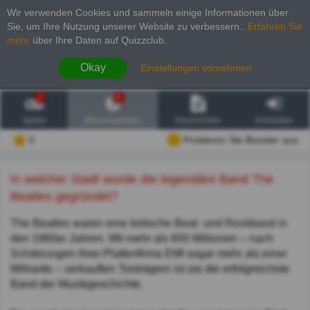
Wir verwenden Cookies und sammeln einige Informationen über
Sie, um Ihre Nutzung unserer Website zu verbessern.
.
Erfahren Sie
mehr
über Ihre Daten auf Quizzclub.
Okay
Einstellungen vornehmen
2
6
Spiele
Wissenswertes
Geschichten
Anmelden
0
Probieren Sie Booster aus
In welcher Stadt wurde die legendäre Band The
Beatles gegründet?
The Beatles waren eine britische Beat- und Rockband in
den 1960er Jahren. Mit mehr als 600 Millionen – nach
Schätzungen ihrer Plattenfirma EMI sogar mehr als einer
Milliarde – verkauften Tonträgern ist sie die erfolgreichste
Band der Musikgeschichte.