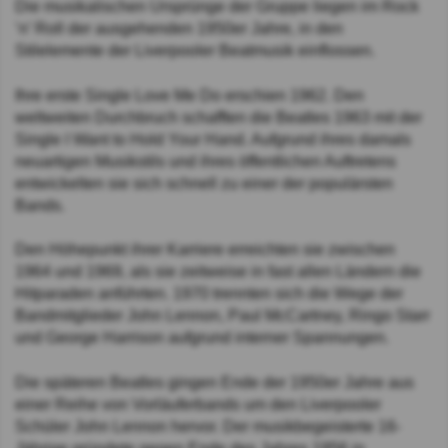
Die musikalischen Ursprünge der Gruppe liegen im Rock
’n’ Roll der ausgehenden 1950er Jahre, in den
Stilelemente der Liverpooler Beatmusik einflossen.
Ihre erste Single Love Me Do erschien 1962. Den
weltweiten Durchbruch schafften die Beatles 1963 mit der
Single I Want to Hold Your Hand. Aufgrund ihres damals
neuartigen Musikstils und ihres öffentlichen Auftretens
entwickelten sie sich schnell zu einer der populärsten
Bands.
Den Höhepunkt ihrer Karriere erreichten sie zwischen
1964 und 1969, als sie zeitweise in fast allen Ländern die
Hitparaden anführten. 1970 trennten sich die Wege der
Bandmitglieder John Lennon, Paul McCartney, Ringo Starr
und George Harrison aufgrund interner Spannungen.
Die späteren Beatles gingen Ende der 1950er Jahre aus
einer Reihe von Vorläuferbands um den Liverpooler
Schüler John Lennon hervor. Der musikbegeisterte 16-