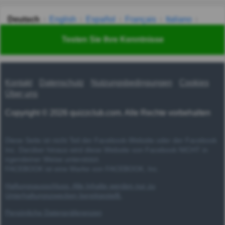
Deutsch
English
Español
Français
Italiano
Nederlands
Polski
Português
Svenska
Türkçe
Testen Sie Ihre Kenntnisse
Русский
Українська
हिन्दी
한국어
汉语
漢語
Kontakt
Datenschutz
Nutzungsbedingungen
Cookies
Über uns
Copyright © 2026 quizzclub.com. Alle Rechte vorbehalten
Diese Seite ist nicht Teil der Facebook-Website oder der Facebook
Inc. Darüber hinaus wird diese Website von Facebook NICHT in
irgendeiner Weise unterstützt.
FACEBOOK ist eine Marke von FACEBOOK, Inc.
Haftungsausschluss: Alle Inhalte werden nur zu
Unterhaltungszwecken bereitgestellt.
Persönliche Datenpräferenzen