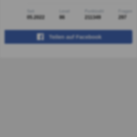
Seit
Level
Punktzahl
Fragen
05.2022
86
211349
297
Teilen
auf Facebook