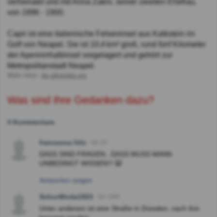
verheiratet und mit Anna Zakni, seiner zweiten Ehefrau,
von 1896 - 1900.
Capri ist eine italienische Felseninsel aus Kalkstein im
Golf von Neapel. Sie ist 10,4 km² groß, rund fünf Kilometer
der Apenninhalbinsel vorgelagert und gehört zur
Metropolitanstadt Neapel.
Mehr Infos:
de.wikipedia.org
Was sind Ihre Gedanken dazu?
4 Kommentare
francesca fritz
Vor 3J
DASS SIND FRAGEN...DASS MUSS MANN
UNBEDINGT WISSEN!!! 🙀
Antworten zeigen
SchurWoda1923
Vor 10M
Unter anderem ist eine Straße in Dresden, nach ihm