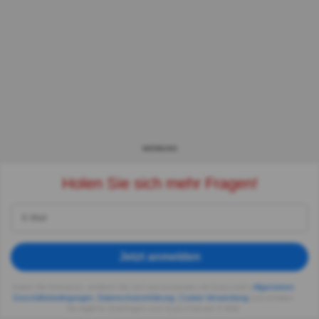
WERBUNG
Holen Sie sich mehr Fragen!
Jetzt anmelden
Indem Sie fortsetzen, erklären Sie sich einverstanden mit Quizzclub's
Allgemeinen
Geschäftsbedingungen
,
Datenschutzerklärung
,
Cookie-Verwendung
und erhalten
Sie tägliche Quizfragen vom QuizzClub per E-Mail.