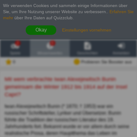
Wir verwenden Cookies und sammeln einige Informationen über
Sie, um Ihre Nutzung unserer Website zu verbessern.
.
Erfahren Sie
mehr
über Ihre Daten auf Quizzclub.
Okay
Einstellungen vornehmen
2
6
Spiele
Wissenswertes
Geschichten
Anmelden
0
Probieren Sie Booster aus
Mit wem verbrachte Iwan Alexejewitsch Bunin
gemeinsam die Winter 1912 bis 1914 auf der Insel
Capri?
Iwan Alexejewitsch Bunin (* 1870; † 1953) war ein
russischer Schriftsteller, Lyriker und Übersetzer. Bunin
führte die Tradition der russischen Literatur des 19.
Jahrhunderts fort. Bekannt wurde er vor allem durch seine
realistische Prosa, deren Hauptthema das Leben im