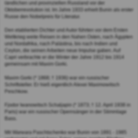
ländlichen und provinziellen Russland vor der
Oktoberrevolution ist. Im Jahre 1933 erhielt Bunin als erster
Russe den Nobelpreis für Literatur.
Den etablierten Dichter und Autor führten vor dem Ersten
Weltkrieg weite Reisen in den Nahen Osten, nach Ägypten
und Nordafrika, nach Palästina, bis nach Indien und
Ceylon, die seinen Arbeiten neue Impulse gaben. Auf
Capri verbrachte er die Winter der Jahre 1912 bis 1914
gemeinsam mit Maxim Gorki.
Maxim Gorki (* 1868; † 1936) war ein russischer
Schriftsteller. Er hieß eigentlich Alexei Maximowitsch
Peschkow.
Fjodor Iwanowitsch Schaljapin (* 1873; † 12. April 1938 in
Paris) war ein russischer Opernsänger in der Stimmlage
Bass.
Mit Warwara Paschtschenko war Bunin von 1891 - 1985