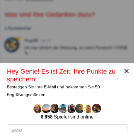
Was sind Ihre Gedanken dazu?
1 Kommentar
Yogi45
Vor 2J
Ich war ehrlich der Meinung, es wäre Persisch! 🤷‍♂️🤣😂
🔨
✕
Hey Genie! Es ist Zeit, Ihre Punkte zu
Autor:
speichern!
Lena Strauss
Bestätigen Sie Ihre E-Mail und bekommen Sie 50
Begrüßungsmünzen
Autor
Seit
Level
Punktzahl
Fragen
11.2018
99
2459458
29660
8.658
Spieler sind online