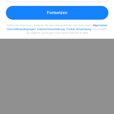
Teilen
auf Facebook
Fortsetzen
Indem Sie fortsetzen, erklären Sie sich einverstanden mit Quizzclub's
Allgemeinen
Geschäftsbedingungen
,
Datenschutzerklärung
,
Cookie-Verwendung
und erhalten
Sie tägliche Quizfragen vom QuizzClub per E-Mail.