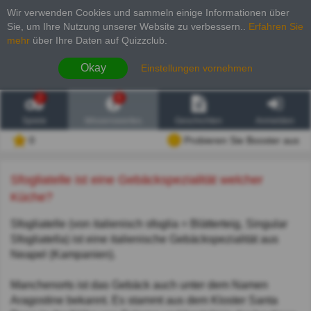
Wir verwenden Cookies und sammeln einige Informationen über
Sie, um Ihre Nutzung unserer Website zu verbessern.
.
Erfahren Sie
mehr
über Ihre Daten auf Quizzclub.
Okay
Einstellungen vornehmen
2
6
Spiele
Wissenswertes
Geschichten
Anmelden
0
Probieren Sie Booster aus
Sfogliatelle ist eine Gebäckspezialität welcher
Küche?
Sfogliatelle (von italienisch sfoglia = Blätterteig, Singular
Sfogliatella) ist eine italienische Gebäckspezialität aus
Neapel (Kampanien).
Manchenorts ist das Gebäck auch unter dem Namen
Aragostine bekannt. Es stammt aus dem Kloster Santa