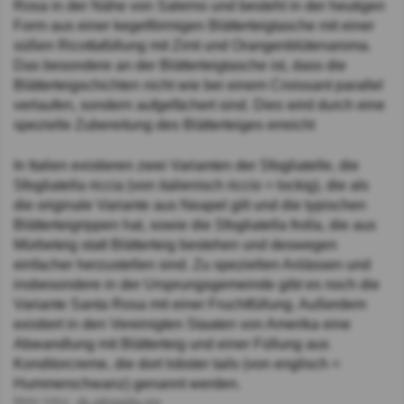
Rosa in der Nähe von Salerno und besteht in der heutigen
Form aus einer kegelförmigen Blätterteigtasche mit einer
süßen Ricottafüllung mit Zimt und Orangenblütenaroma.
Das besondere an der Blätterteigtasche ist, dass die
Blätterteigschichten nicht wie bei einem Croissant parallel
verlaufen, sondern aufgefächert sind. Dies wird durch eine
spezielle Zubereitung des Blätterteiges erreicht
In Italien existieren zwei Varianten der Sfogliatelle, die
Sfogliatella riccia (von italienisch riccio = lockig), die als
die originale Variante aus Neapel gilt und die typischen
Blätterteigrippen hat, sowie die Sfogliatella frolla, die aus
Mürbeteig statt Blätterteig bestehen und deswegen
einfacher herzustellen sind. Zu speziellen Anlässen und
insbesondere in der Ursprungsgemeinde gibt es noch die
Variante Santa Rosa mit einer Fruchtfüllung. Außerdem
existiert in den Vereinigten Staaten von Amerika eine
Abwandlung mit Blätterteig und einer Füllung aus
Konditorcreme, die dort lobster tails (von englisch =
Hummerschwanz) genannt werden.
Mehr Infos:
de.wikipedia.org