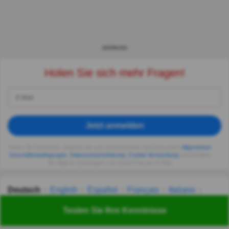
WERBUNG
Holen Sie sich mehr Fragen!
Jetzt anmelden
Indem Sie fortsetzen, erklären Sie sich einverstanden mit Quizzclub's
Allgemeinen
Geschäftsbedingungen
,
Datenschutzerklärung
,
Cookie-Verwendung
und erhalten
Sie tägliche Quizfragen vom QuizzClub per E-Mail.
Deutsch
English
Español
Français
Italiano
Nederlands
Polski
Português
Svenska
Türkçe
Testen Sie Ihre Kenntnisse
Русский
Українська
हिन्दी
한국어
汉语
漢語