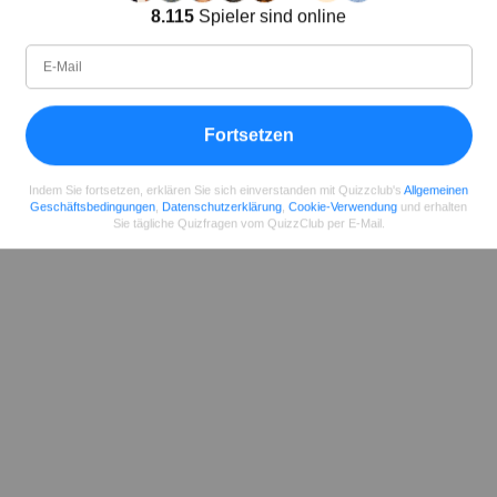
Autor
8.115
Spieler sind online
Seit
Level
Punktzahl
Fragen
11.2018
99
2485658
29922
Fortsetzen
Teilen
auf Facebook
Indem Sie fortsetzen, erklären Sie sich einverstanden mit Quizzclub's
Allgemeinen
Geschäftsbedingungen
,
Datenschutzerklärung
,
Cookie-Verwendung
und erhalten
Sie tägliche Quizfragen vom QuizzClub per E-Mail.