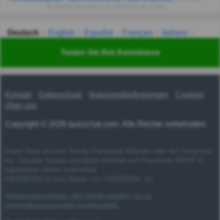
Sie tägliche Quizfragen vom QuizzClub per E-Mail.
Deutsch
English
Español
Français
Italiano
Nederlands
Polski
Português
Svenska
Türkçe
Testen Sie Ihre Kenntnisse
Русский
Українська
हिन्दी
한국어
汉语
漢語
Kontakt
Datenschutz
Nutzungsbedingungen
Cookies
Über uns
Copyright © 2026 quizzclub.com. Alle Rechte vorbehalten
Diese Seite ist nicht Teil der Facebook-Website oder der Facebook
Inc. Darüber hinaus wird diese Website von Facebook NICHT in
irgendeiner Weise unterstützt.
FACEBOOK ist eine Marke von FACEBOOK, Inc.
Haftungsausschluss: Alle Inhalte werden nur zu
Unterhaltungszwecken bereitgestellt.