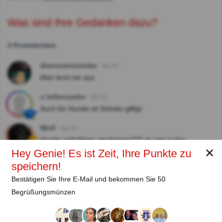
Was sind Ihre Gedanken dazu?
3 Kommentare
dieesotericstube
Vor 6J
Man lernt nie aus
u leibenzeder
Vor 3J
Auch für Hunde ist Schoko giftig!
Wolf
Vor 3J
Hunde gefräßiger als Katzen??? Ja nee is klar.
✕
Hey Genie! Es ist Zeit, Ihre Punkte zu
Antworten zeigen
speichern!
Bestätigen Sie Ihre E-Mail und bekommen Sie 50
Autor:
Begrüßungsmünzen
Lena Strauss