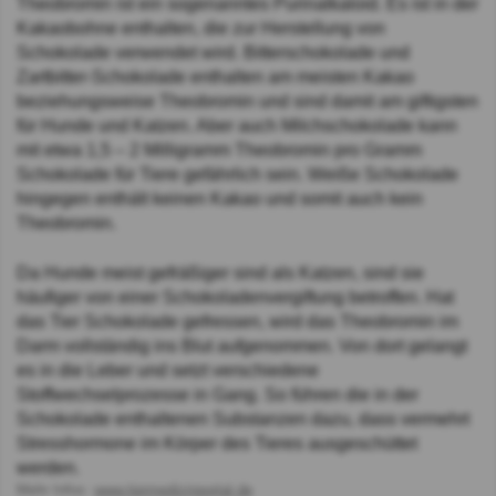
Theobromin ist ein sogenanntes Purinalkaloid. Es ist in der
Kakaobohne enthalten, die zur Herstellung von
Schokolade verwendet wird. Bitterschokolade und
Zartbitter-Schokolade enthalten am meisten Kakao
beziehungsweise Theobromin und sind damit am giftigsten
für Hunde und Katzen. Aber auch Milchschokolade kann
mit etwa 1,5 – 2 Milligramm Theobromin pro Gramm
Schokolade für Tiere gefährlich sein. Weiße Schokolade
hingegen enthält keinen Kakao und somit auch kein
Theobromin.
Da Hunde meist gefräßiger sind als Katzen, sind sie
häufiger von einer Schokoladenvergiftung betroffen. Hat
das Tier Schokolade gefressen, wird das Theobromin im
Darm vollständig ins Blut aufgenommen. Von dort gelangt
es in die Leber und setzt verschiedene
Stoffwechselprozesse in Gang. So führen die in der
Schokolade enthaltenen Substanzen dazu, dass vermehrt
Stresshormone im Körper des Tieres ausgeschüttet
werden.
Mehr Infos:
www.tiermedizinportal.de