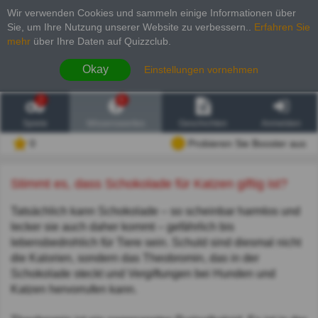
Wir verwenden Cookies und sammeln einige Informationen über
Sie, um Ihre Nutzung unserer Website zu verbessern.
.
Erfahren Sie
mehr
über Ihre Daten auf Quizzclub.
Okay
Einstellungen vornehmen
2
6
Spiele
Wissenswertes
Geschichten
Anmelden
0
Probieren Sie Booster aus
Stimmt es, dass Schokolade für Katzen giftig ist?
Tatsächlich kann Schokolade – so scheinbar harmlos und
lecker sie auch daher kommt – gefährlich bis
lebensbedrohlich für Tiere sein. Schuld sind diesmal nicht
die Kalorien, sondern das Theobromin, das in der
Schokolade steckt und Vergiftungen bei Hunden und
Katzen hervorrufen kann.