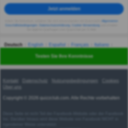
Jetzt anmelden
Indem Sie fortsetzen, erklären Sie sich einverstanden mit Quizzclub's
Allgemeinen
Geschäftsbedingungen
,
Datenschutzerklärung
,
Cookie-Verwendung
und erhalten
Sie tägliche Quizfragen vom QuizzClub per E-Mail.
Deutsch
English
Español
Français
Italiano
Nederlands
Polski
Português
Svenska
Türkçe
Testen Sie Ihre Kenntnisse
Русский
Українська
हिन्दी
한국어
汉语
漢語
Kontakt
Datenschutz
Nutzungsbedingungen
Cookies
Über uns
Copyright © 2026 quizzclub.com. Alle Rechte vorbehalten
Diese Seite ist nicht Teil der Facebook-Website oder der Facebook
Inc. Darüber hinaus wird diese Website von Facebook NICHT in
irgendeiner Weise unterstützt.