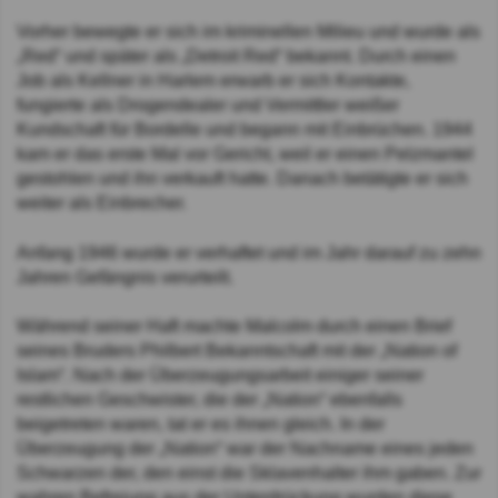
Vorher bewegte er sich im kriminellen Milieu und wurde als
„Red“ und später als „Detroit Red“ bekannt. Durch einen
Job als Kellner in Harlem erwarb er sich Kontakte,
fungierte als Drogendealer und Vermittler weißer
Kundschaft für Bordelle und begann mit Einbrüchen. 1944
kam er das erste Mal vor Gericht, weil er einen Pelzmantel
gestohlen und ihn verkauft hatte. Danach betätigte er sich
weiter als Einbrecher.
Anfang 1946 wurde er verhaftet und im Jahr darauf zu zehn
Jahren Gefängnis verurteilt.
Während seiner Haft machte Malcolm durch einen Brief
seines Bruders Philbert Bekanntschaft mit der „Nation of
Islam“. Nach der Überzeugungsarbeit einiger seiner
restlichen Geschwister, die der „Nation“ ebenfalls
beigetreten waren, tat er es ihnen gleich. In der
Überzeugung der „Nation“ war der Nachname eines jeden
Schwarzen der, den einst die Sklavenhalter ihm gaben. Zur
wahren Befreiung aus der Unterdrückung wurden diese