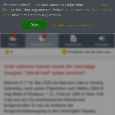
Wir verwenden Cookies und sammeln einige Informationen über
Sie, um Ihre Nutzung unserer Website zu verbessern.
.
Erfahren Sie
mehr
über Ihre Daten auf Quizzclub.
Okay
Einstellungen vornehmen
2
6
Spiele
Wissenswertes
Geschichten
Anmelden
0
Probieren Sie Booster aus
Unter welchem Namen wurde der ehemalige
Gangster "Detroit Red" später berühmt?
Malcolm X (* 19. Mai 1925 als Malcolm Little in Omaha,
Nebraska; nach seiner Pilgerreise nach Mekka 1964 El
Hajj Malik el-Shabazz; † 21. Februar 1965 in New York
City) war ein US-amerikanischer Aktivist und
Bürgerrechtler. Er war ein Anführer der
Bürgerrechtsbewegung in den Vereinigten Staaten.