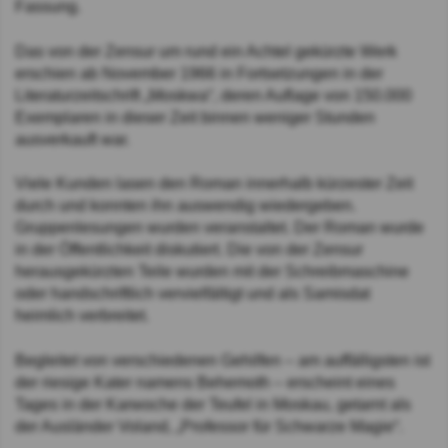
Fassung.
Das von der Zensur um rund ein Achtel gekürzte Werk
erschien ab November 1966 in Fortsetzungen in der
Literaturzeitschrift „Moskwa“, deren Auflage von 150.000
Exemplaren in dieser Zeit binnen weniger Stunden
ausverkauft war.
Viele Kunden lasen den Roman innerhalb kürzester Zeit
durch und konnten ihn auswendig wiedergeben.
Gruppenlesungen wurden veranstaltet. Der Roman wurde
in der Öffentlichkeit diskutiert. Die von der Zensur
herausgekürzten Teile wurden mit der Schreibmaschine
oder handschriftlich vervielfältigt und als Samisdat
heimlich verbreitet.
Begleitet von verschiedenen Gehilfen – am auffälligsten ist
der riesige Kater namens Behemoth – erscheint eines
Tages in der Karwoche der Teufel in Moskau, getarnt als
der Ausländer Voland, „Professor für Schwarze Magie“.