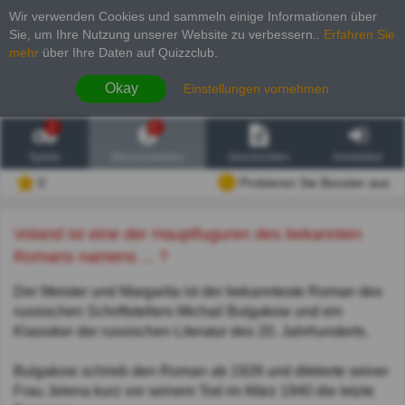
Wir verwenden Cookies und sammeln einige Informationen über
Sie, um Ihre Nutzung unserer Website zu verbessern.
.
Erfahren Sie
mehr
über Ihre Daten auf Quizzclub.
Okay
Einstellungen vornehmen
2
6
Spiele
Wissenswertes
Geschichten
Anmelden
0
Probieren Sie Booster aus
Voland ist eine der Hauptfuguren des bekannten
Romans namens ... ?
Der Meister und Margarita ist der bekannteste Roman des
russischen Schriftstellers Michail Bulgakow und ein
Klassiker der russischen Literatur des 20. Jahrhunderts.
Bulgakow schrieb den Roman ab 1928 und diktierte seiner
Frau Jelena kurz vor seinem Tod im März 1940 die letzte