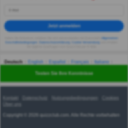
Jetzt anmelden
Indem Sie fortsetzen, erklären Sie sich einverstanden mit Quizzclub's
Allgemeinen
Geschäftsbedingungen
,
Datenschutzerklärung
,
Cookie-Verwendung
und erhalten
Sie tägliche Quizfragen vom QuizzClub per E-Mail.
Deutsch
English
Español
Français
Italiano
Nederlands
Polski
Português
Svenska
Türkçe
Testen Sie Ihre Kenntnisse
Русский
Українська
हिन्दी
한국어
汉语
漢語
Kontakt
Datenschutz
Nutzungsbedingungen
Cookies
Über uns
Copyright © 2026 quizzclub.com. Alle Rechte vorbehalten