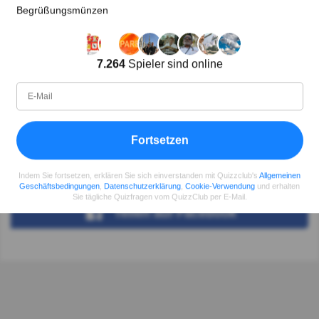
Begrüßungsmünzen
Auf Grammatik auch ("des Romans")!
Autor:
7.264
Spieler sind online
Lena Strauss
Autor
Fortsetzen
Seit
Level
Punktzahl
Fragen
11.2018
99
2485658
29922
Indem Sie fortsetzen, erklären Sie sich einverstanden mit Quizzclub's
Allgemeinen
Geschäftsbedingungen
,
Datenschutzerklärung
,
Cookie-Verwendung
und erhalten
Sie tägliche Quizfragen vom QuizzClub per E-Mail.
Teilen
auf Facebook