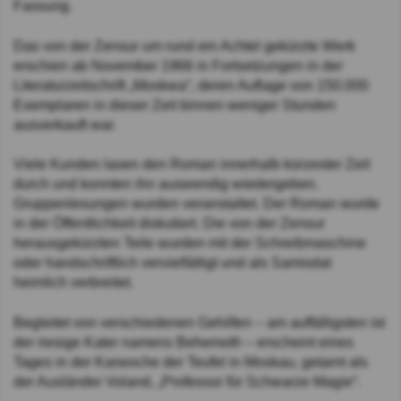
Fassung.
Das von der Zensur um rund ein Achtel gekürzte Werk
erschien ab November 1966 in Fortsetzungen in der
Literaturzeitschrift „Moskwa“, deren Auflage von 150.000
Exemplaren in dieser Zeit binnen weniger Stunden
ausverkauft war.
Viele Kunden lasen den Roman innerhalb kürzester Zeit
durch und konnten ihn auswendig wiedergeben.
Gruppenlesungen wurden veranstaltet. Der Roman wurde
in der Öffentlichkeit diskutiert. Die von der Zensur
herausgekürzten Teile wurden mit der Schreibmaschine
oder handschriftlich vervielfältigt und als Samisdat
heimlich verbreitet.
Begleitet von verschiedenen Gehilfen – am auffälligsten ist
der riesige Kater namens Behemoth – erscheint eines
Tages in der Karwoche der Teufel in Moskau, getarnt als
der Ausländer Voland, „Professor für Schwarze Magie“.