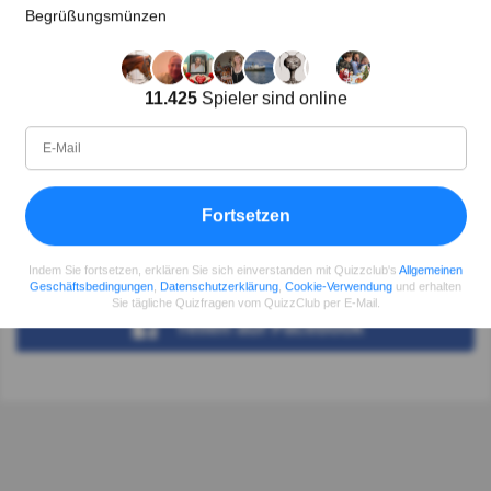
Begrüßungsmünzen
Auf Grammatik auch ("des Romans")!
Autor:
11.425
Spieler sind online
Lena Strauss
Autor
Fortsetzen
Seit
Level
Punktzahl
Fragen
11.2018
99
2486558
29931
Indem Sie fortsetzen, erklären Sie sich einverstanden mit Quizzclub's
Allgemeinen
Geschäftsbedingungen
,
Datenschutzerklärung
,
Cookie-Verwendung
und erhalten
Sie tägliche Quizfragen vom QuizzClub per E-Mail.
Teilen
auf Facebook