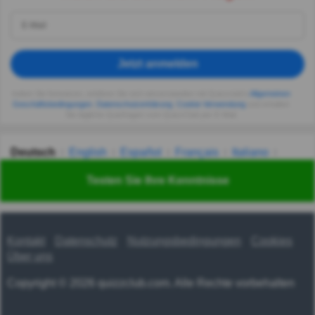
Jetzt anmelden
Indem Sie fortsetzen, erklären Sie sich einverstanden mit Quizzclub's
Allgemeinen
Geschäftsbedingungen
,
Datenschutzerklärung
,
Cookie-Verwendung
und erhalten
Sie tägliche Quizfragen vom QuizzClub per E-Mail.
Deutsch
English
Español
Français
Italiano
Nederlands
Polski
Português
Svenska
Türkçe
Testen Sie Ihre Kenntnisse
Русский
Українська
हिन्दी
한국어
汉语
漢語
Kontakt
Datenschutz
Nutzungsbedingungen
Cookies
Über uns
Copyright © 2026 quizzclub.com. Alle Rechte vorbehalten