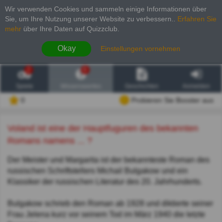
Wir verwenden Cookies und sammeln einige Informationen über
Sie, um Ihre Nutzung unserer Website zu verbessern.
.
Erfahren Sie
mehr
über Ihre Daten auf Quizzclub.
Okay
Einstellungen vornehmen
2
6
Spiele
Wissenswertes
Geschichten
Anmelden
0
Probieren Sie Booster aus
Voland ist eine der Hauptfuguren des bekannten
Romans namens ... ?
Der Meister und Margarita ist der bekannteste Roman des
russischen Schriftstellers Michail Bulgakow und ein
Klassiker der russischen Literatur des 20. Jahrhunderts.
Bulgakow schrieb den Roman ab 1928 und diktierte seiner
Frau Jelena kurz vor seinem Tod im März 1940 die letzte