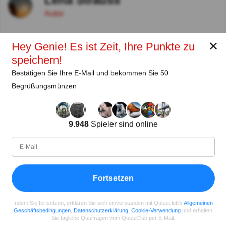
Autor
Seit
Level
Punktzahl
Fragen
✕
Hey Genie! Es ist Zeit, Ihre Punkte zu
11.2018
99
2485658
29922
speichern!
Bestätigen Sie Ihre E-Mail und bekommen Sie 50
Teilen
auf Facebook
Begrüßungsmünzen
9.948
Spieler sind online
Fortsetzen
Indem Sie fortsetzen, erklären Sie sich einverstanden mit Quizzclub's
Allgemeinen
Geschäftsbedingungen
,
Datenschutzerklärung
,
Cookie-Verwendung
und erhalten
Sie tägliche Quizfragen vom QuizzClub per E-Mail.