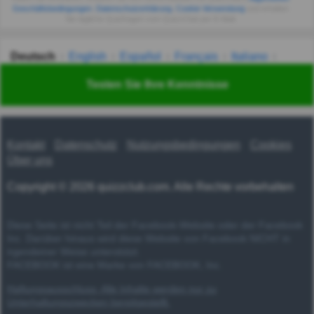
Geschäftsbedingungen
,
Datenschutzerklärung
,
Cookie-Verwendung
und erhalten
Sie tägliche Quizfragen vom QuizzClub per E-Mail.
Deutsch
English
Español
Français
Italiano
Nederlands
Polski
Português
Svenska
Türkçe
Testen Sie Ihre Kenntnisse
Русский
Українська
हिन्दी
한국어
汉语
漢語
Kontakt
Datenschutz
Nutzungsbedingungen
Cookies
Über uns
Copyright © 2026 quizzclub.com. Alle Rechte vorbehalten
Diese Seite ist nicht Teil der Facebook-Website oder der Facebook
Inc. Darüber hinaus wird diese Website von Facebook NICHT in
irgendeiner Weise unterstützt.
FACEBOOK ist eine Marke von FACEBOOK, Inc.
Haftungsausschluss: Alle Inhalte werden nur zu
Unterhaltungszwecken bereitgestellt.