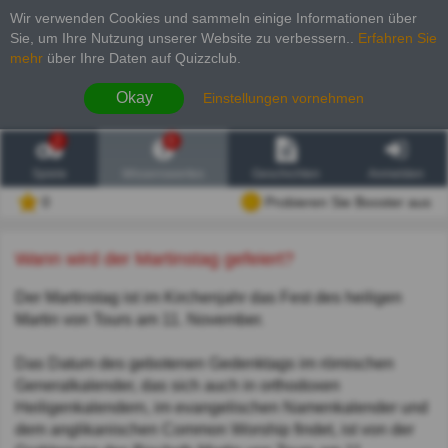
Wir verwenden Cookies und sammeln einige Informationen über
Sie, um Ihre Nutzung unserer Website zu verbessern.
.
Erfahren Sie
mehr
über Ihre Daten auf Quizzclub.
Okay
Einstellungen vornehmen
2
6
Spiele
Wissenswertes
Geschichten
Anmelden
0
Probieren Sie Booster aus
Wann wird der Martinstag gefeiert?
Der Martinstag ist im Kirchenjahr das Fest des heiligen
Martin von Tours am 11. November.
Das Datum des gebotenen Gedenktags im römischen
Generalkalender, das sich auch in orthodoxen
Heiligenkalendern, im evangelischen Namenkalender und
dem anglikanischen Common Worship findet, ist von der