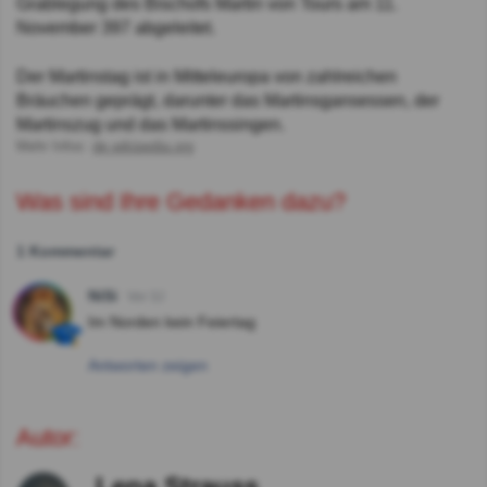
Grablegung des Bischofs Martin von Tours am 11.
November 397 abgeleitet.
Der Martinstag ist in Mitteleuropa von zahlreichen
Bräuchen geprägt, darunter das Martinsgansessen, der
Martinszug und das Martinssingen.
Mehr Infos:
de.wikipedia.org
Was sind Ihre Gedanken dazu?
1 Kommentar
NiSi
Vor 3J
Im Norden kein Feiertag
Antworten zeigen
Autor:
Lena Strauss