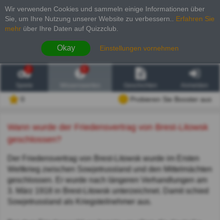
Wir verwenden Cookies und sammeln einige Informationen über
Sie, um Ihre Nutzung unserer Website zu verbessern.
.
Erfahren Sie
mehr
über Ihre Daten auf Quizzclub.
Okay
Einstellungen vornehmen
2
6
Spiele
Wissenswertes
Geschichten
Anmelden
0
Probieren Sie Booster aus
Wann wurde der Friedensvertrag von Brest-Litowsk
geschlossen?
Der Friedensvertrag von Brest-Litowsk wurde im Ersten
Weltkrieg zwischen Sowjetrussland und den Mittelmächten
geschlossen. Er wurde nach längeren Verhandlungen am
3. März 1918 in Brest-Litowsk unterzeichnet. Damit schied
Sowjetrussland als Kriegsteilnehmer aus.