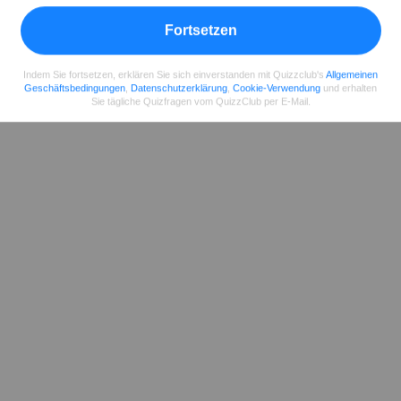
Fortsetzen
Indem Sie fortsetzen, erklären Sie sich einverstanden mit Quizzclub's
Allgemeinen
Geschäftsbedingungen
,
Datenschutzerklärung
,
Cookie-Verwendung
und erhalten
Sie tägliche Quizfragen vom QuizzClub per E-Mail.