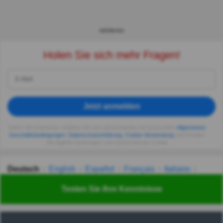
WERBUNG
Holen Sie sich mehr Fragen!
Jetzt anmelden
Indem Sie fortsetzen, erklären Sie sich einverstanden mit Quizzclub's
Allgemeinen
Geschäftsbedingungen
,
Datenschutzerklärung
,
Cookie-Verwendung
und erhalten
Sie tägliche Quizfragen vom QuizzClub per E-Mail.
Deutsch
English
Español
Français
Italiano
Nederlands
Polski
Português
Svenska
Türkçe
Testen Sie Ihre Kenntnisse
Русский
Українська
हिन्दी
한국어
汉语
漢語