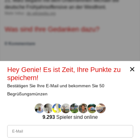
21. März begann mit dem Unternehmen Michael die
deutsche Frühjahrsoffensive an der Westfront.
Mehr Infos:
de.wikipedia.org
Was sind Ihre Gedanken dazu?
0 Kommentare
Autor:
✕
Hey Genie! Es ist Zeit, Ihre Punkte zu
speichern!
Lena Strauss
Bestätigen Sie Ihre E-Mail und bekommen Sie 50
Autor
Begrüßungsmünzen
Seit
Level
Punktzahl
Fragen
11.2018
99
2485658
29922
9.293
Spieler sind online
Teilen
auf Facebook