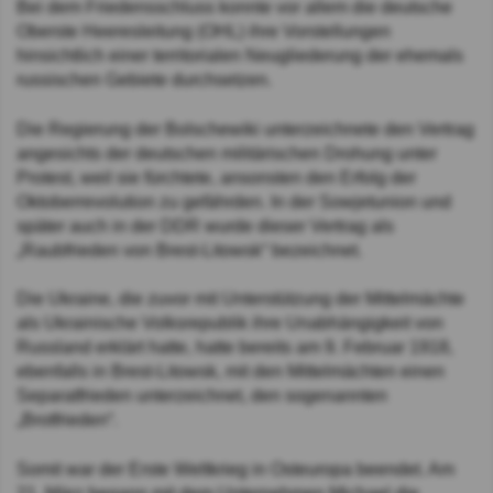
Bei dem Friedensschluss konnte vor allem die deutsche
Oberste Heeresleitung (OHL) ihre Vorstellungen
hinsichtlich einer territorialen Neugliederung der ehemals
russischen Gebiete durchsetzen.
Die Regierung der Bolschewiki unterzeichnete den Vertrag
angesichts der deutschen militärischen Drohung unter
Protest, weil sie fürchtete, ansonsten den Erfolg der
Oktoberrevolution zu gefährden. In der Sowjetunion und
später auch in der DDR wurde dieser Vertrag als
„Raubfrieden von Brest-Litowsk“ bezeichnet.
Die Ukraine, die zuvor mit Unterstützung der Mittelmächte
als Ukrainische Volksrepublik ihre Unabhängigkeit von
Russland erklärt hatte, hatte bereits am 9. Februar 1918,
ebenfalls in Brest-Litowsk, mit den Mittelmächten einen
Separatfrieden unterzeichnet, den sogenannten
„Brotfrieden“.
Somit war der Erste Weltkrieg in Osteuropa beendet. Am