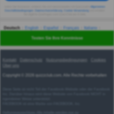
Indem Sie fortsetzen, erklären Sie sich einverstanden mit Quizzclub's
Allgemeinen
Geschäftsbedingungen
,
Datenschutzerklärung
,
Cookie-Verwendung
und erhalten
Sie tägliche Quizfragen vom QuizzClub per E-Mail.
Deutsch
English
Español
Français
Italiano
Nederlands
Polski
Português
Svenska
Türkçe
Testen Sie Ihre Kenntnisse
Русский
Українська
हिन्दी
한국어
汉语
漢語
Kontakt
Datenschutz
Nutzungsbedingungen
Cookies
Über uns
Copyright © 2026 quizzclub.com. Alle Rechte vorbehalten
Diese Seite ist nicht Teil der Facebook-Website oder der Facebook
Inc. Darüber hinaus wird diese Website von Facebook NICHT in
irgendeiner Weise unterstützt.
FACEBOOK ist eine Marke von FACEBOOK, Inc.
Haftungsausschluss: Alle Inhalte werden nur zu