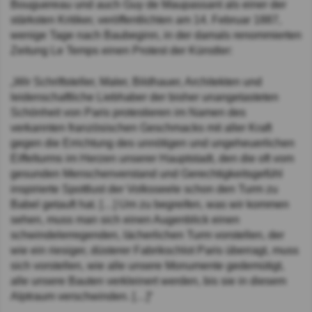
Bouguereau und auch Guy de Maupassant als einer der
stärksten Kritiker, veröffentlichten am 14. Februar 1887,
wenige Tage nach Baubeginn, in der damals renommierten
Zeitung Le Temps einen Protest der Künstler:
„Wir Schriftsteller, Maler, Bildhauer, Architekten und
leidenschaftliche Liebhaber der bisher unangetasteten
Schönheit von Paris protestieren im Namen des
verkannten französischen Geschmacks mit aller Kraft
gegen die Errichtung des unnötigen und ungeheuerlichen
Eiffelturms im Herzen unserer Hauptstadt, den die oft vom
gesunden Menschenverstand und Gerechtigkeitsgefühl
inspirierte Spottlust der Volksseele schon den Turm zu
Babel getauft hat. […] Um zu begreifen, was wir kommen
sehen, muss man sich einen Augenblick einen
schwindelerregenden, lächerlichen Turm vorstellen, der
wie ein riesiger, düsterer Fabrikschlot Paris überragt, muss
sich vorstellen, wie alle unsere Monumente gedemütigt,
alle unsere Bauten verkleinert werden, bis sie in diesem
Alptraum verschwinden. […]“