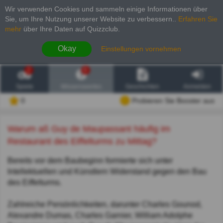
Wir verwenden Cookies und sammeln einige Informationen über
Sie, um Ihre Nutzung unserer Website zu verbessern.
.
Erfahren Sie
mehr
über Ihre Daten auf Quizzclub.
Okay
Einstellungen vornehmen
2
6
Spiele
Wissenswertes
Geschichten
Anmelden
0
Probieren Sie Booster aus
Warum aß Guy de Maupassant häufig im
Restaurant des Eiffelturms zu Mittag?
Bereits vor dem Baubeginn formierte sich unter
Intellektuellen und Künstlern Widerstand gegen den Bau
des Eiffelturms.
Zahlreiche Persönlichkeiten, darunter Charles Gounod,
Alexandre Dumas, Charles Garnier, William Adolphe