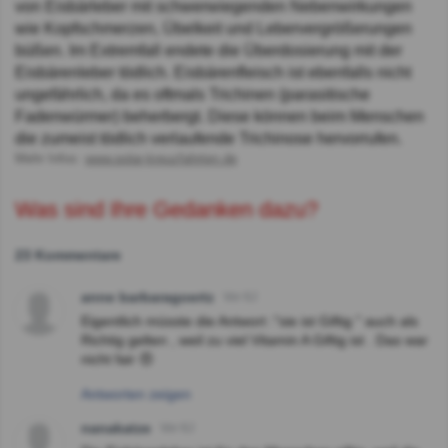
von Eisbärleber mit schwerwiegenden Nebenwirkungen
wie Kopfschmerzen, Übelkeit und Lebervergrößerungen
büßen. Im Extremfall endete die Überdosierung mit der
Eisbärenleber tödlich. Eisbärenfleisch ist ebenfalls nicht
ungefährlich, da es oftmals Trichinen (parasitische
Fadenwürmer) beherbergt. Diese können beim Menschen
die zumeist tödlich verlaufende Trichinose hervorrufen.
Mehr Infos:
www.polar-kreuzfahrten.de
Was sind Ihre Gedanken dazu?
23 Kommentare
anne barbaragoertz
Vor 6J
Eigentlich müsste die Antwort :"sie ist Giftig " auch als
Richtig gelten , weil zu viel Vitamin A Giftig ist . Das war
nicht fair 😠
Antworten zeigen
nanakatze
Vor 6J