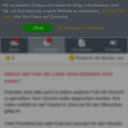
Wir verwenden Cookies und sammeln einige Informationen über
Sie, um Ihre Nutzung unserer Website zu verbessern.
.
Erfahren Sie
mehr
über Ihre Daten auf Quizzclub.
Okay
Einstellungen vornehmen
2
6
Spiele
Wissenswertes
Geschichten
Anmelden
0
Probieren Sie Booster aus
Warum darf man die Leber eines Eisbären nicht
essen?
Eisbären sind aber auch in jedem anderen Fall mit Vorsicht
zu genießen: Vom Verzehr sollte abgesehen werden. Ihre
Leber enthält so viel Vitamin A, dass sie für den Menschen
giftig ist.
Viele Polarforscher oder Eskimos mussten für den Verzehr