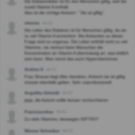
Die Eisbärenleber ist für den Menschen giftig, weil die
zuviel Vitamin A enthält.
Also ist die richtige Antwort. " Sie ist giftig".
shecira
Vor 6J
Die Leber des Eisbären ist für Menschen giftig, da sie
zu viel Vitamin A anreichert. Die Antworten zu dieser
Frage sind zu ungenau. Die Leber enthält nicht zu viel
Vitamine, sie reichert beim Menschen die
Konzentration an Vitamin A übermässig an, was tödlich
sein kann. Man nennt das auch Hypervitaminose.
Andrea S
Vor 5J
Frau Strauss liegt öfter daneben, Antwort sie ist giftig
müsste ebenfalls gelten. Sehr unprofessionell.
Angelika Scheidt
Vor 5J
jepp, die Autorin sollte besser recherchieren
Franciszorbaz
Vor 6J
Zu viele Vitamine, deswegen GIFTIG!!!
Werner Schreiber
Vor 5J