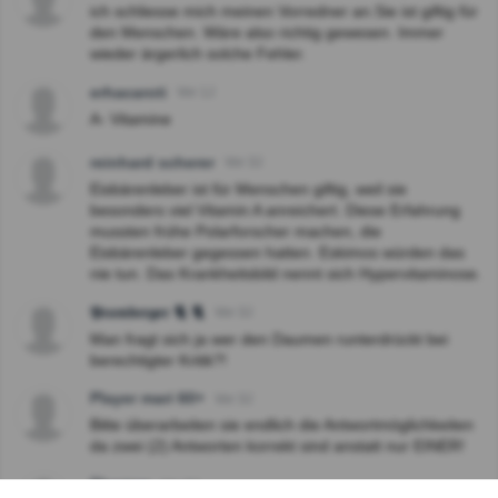
ich schliesse mich meinen Vorredner an.Sie ist giftig für
den Menschen. Wäre also richtig gewesen. Immer
wieder ärgerlich solche Fehler.
erhacaroti
Vor 1J
A- Vitamine
reinhard scherer
Vor 3J
Eisbärenleber ist für Menschen giftig, weil sie
besonders viel Vitamin A anreichert. Diese Erfahrung
mussten frühe Polarforscher machen, die
Eisbärenleber gegessen hatten. Eskimos würden das
nie tun. Das Krankheitsbild nennt sich Hypervitaminose.
𝕻𝖗𝖆𝖒𝖇𝖊𝖗𝖌𝖊𝖗 🐈 🐈
Vor 3J
Man fragt sich ja wer den Daumen runterdrückt bei
berechtigter Kritik?!
Player mari 60+
Vor 3J
Bitte überarbeiten sie endlich die Antwortmöglichkeiten
da zwei (2) Antworten korrekt sind anstatt nur EINER!
Thomas
Vor 3J