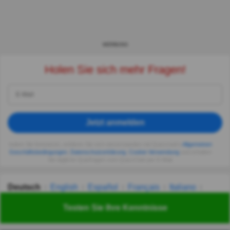
WERBUNG
Holen Sie sich mehr Fragen!
Jetzt anmelden
Indem Sie fortsetzen, erklären Sie sich einverstanden mit Quizzclub's
Allgemeinen
Geschäftsbedingungen
,
Datenschutzerklärung
,
Cookie-Verwendung
und erhalten
Sie tägliche Quizfragen vom QuizzClub per E-Mail.
Deutsch
English
Español
Français
Italiano
Nederlands
Polski
Português
Svenska
Türkçe
Testen Sie Ihre Kenntnisse
Русский
Українська
हिन्दी
한국어
汉语
漢語