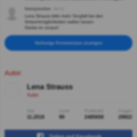
henryzocher
Vor 4J
Lena Strauss bitte mehr Sorgfalt bei den
Antwortmöglichkeiten walten lassen.
Danke im voraus!
Vorherige Kommentare anzeigen
Autor:
Lena Strauss
Autor
Seit
Level
Punktzahl
Fragen
11.2018
99
2485658
29922
Teilen
auf Facebook