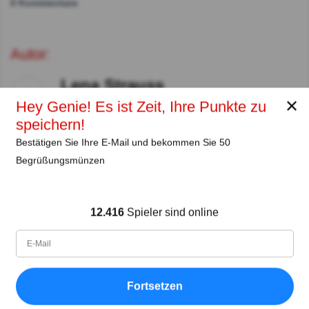
0 Kommentare
Autor:
Lena Strauss
✕
Autor
Hey Genie! Es ist Zeit, Ihre Punkte zu
speichern!
Seit
Level
Punktzahl
Fragen
Bestätigen Sie Ihre E-Mail und bekommen Sie 50
11.2018
99
2485658
29922
Begrüßungsmünzen
Teilen
auf Facebook
12.416
Spieler sind online
Fortsetzen