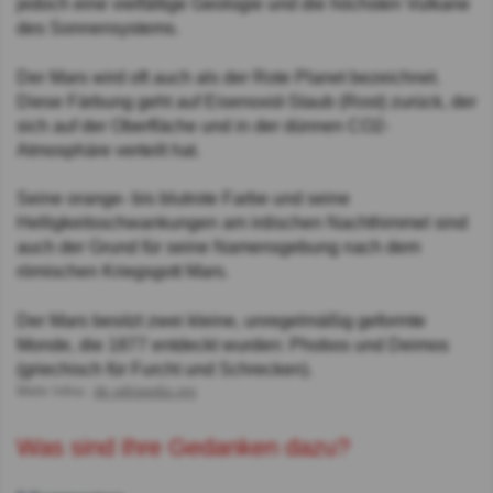
jedoch eine vielfältige Geologie und die höchsten Vulkane
des Sonnensystems.
Der Mars wird oft auch als der Rote Planet bezeichnet.
Diese Färbung geht auf Eisenoxid-Staub (Rost) zurück, der
sich auf der Oberfläche und in der dünnen CO2-
Atmosphäre verteilt hat.
Seine orange- bis blutrote Farbe und seine
Helligkeitsschwankungen am irdischen Nachthimmel sind
auch der Grund für seine Namensgebung nach dem
römischen Kriegsgott Mars.
Der Mars besitzt zwei kleine, unregelmäßig geformte
Monde, die 1877 entdeckt wurden: Phobos und Deimos
(griechisch für Furcht und Schrecken).
Mehr Infos:
de.wikipedia.org
Was sind Ihre Gedanken dazu?