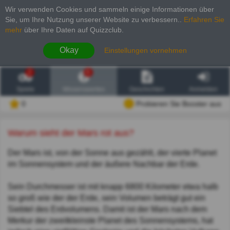
Wir verwenden Cookies und sammeln einige Informationen über
Sie, um Ihre Nutzung unserer Website zu verbessern.
.
Erfahren Sie
mehr
über Ihre Daten auf Quizzclub.
Okay
Einstellungen vornehmen
2
6
Spiele
Wissenswertes
Geschichten
Anmelden
0
Probieren Sie Booster aus
Warum sieht der Mars rot aus?
Der Mars ist, von der Sonne aus gezählt, der vierte Planet
im Sonnensystem und der äußere Nachbar der Erde.
Sein Durchmesser ist mit knapp 6800 Kilometer etwa halb
so groß wie der der Erde, sein Volumen beträgt gut ein
Siebtel des Erdvolumens. Damit ist der Mars nach dem
Merkur der zweitkleinste Planet des Sonnensystems, hat