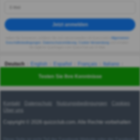
Jetzt anmelden
Indem Sie fortsetzen, erklären Sie sich einverstanden mit Quizzclub's
Allgemeinen
Geschäftsbedingungen
,
Datenschutzerklärung
,
Cookie-Verwendung
und erhalten
Sie tägliche Quizfragen vom QuizzClub per E-Mail.
Deutsch
English
Español
Français
Italiano
Nederlands
Polski
Português
Svenska
Türkçe
Testen Sie Ihre Kenntnisse
Русский
Українська
हिन्दी
한국어
汉语
漢語
Kontakt
Datenschutz
Nutzungsbedingungen
Cookies
Über uns
Copyright © 2026 quizzclub.com. Alle Rechte vorbehalten
Diese Seite ist nicht Teil der Facebook-Website oder der Facebook