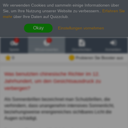
Wir verwenden Cookies und sammeln einige Informationen über
Sie, um Ihre Nutzung unserer Website zu verbessern.
.
Erfahren Sie
mehr
über Ihre Daten auf Quizzclub.
Okay
Einstellungen vornehmen
2
6
Spiele
Wissenswertes
Geschichten
Anmelden
0
Probieren Sie Booster aus
Was benutzten chinesische Richter im 12.
Jahrhundert, um den Gesichtsausdruck zu
verbergen?
Als Sonnenbrillen bezeichnet man Schutzbrillen, die
verhindern, dass unangenehm intensives Sonnenlicht,
beziehungsweise energiereiches sichtbares Licht die
Augen schädigt.