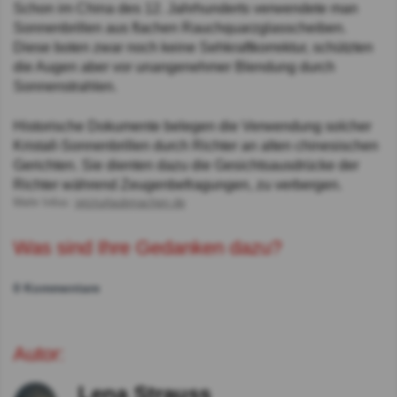
Schon im China des 12. Jahrhunderts verwendete man
Sonnenbrillen aus flachen Rauchquarzglasscheiben.
Diese boten zwar noch keine Sehkraftkorrektur, schützten
die Augen aber vor unangenehmer Blendung durch
Sonnenstrahlen.
Historische Dokumente belegen die Verwendung solcher
Kristall-Sonnenbrillen durch Richter an alten chinesischen
Gerichten. Sie dienten dazu die Gesichtsausdrücke der
Richter während Zeugenbefragungen, zu verbergen.
Mehr Infos:
jetzturlaubmachen.de
Was sind Ihre Gedanken dazu?
0 Kommentare
Autor:
Lena Strauss