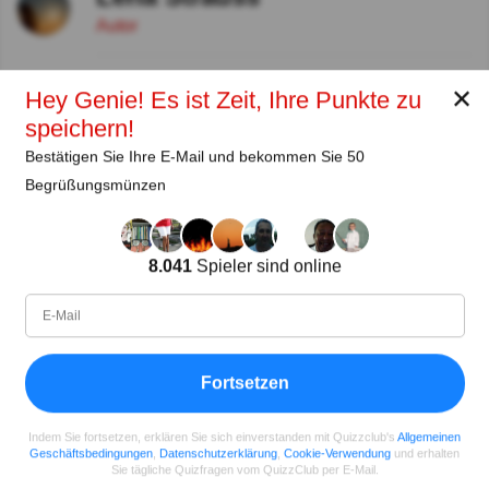
Autor
Seit
Level
Punktzahl
Fragen
✕
Hey Genie! Es ist Zeit, Ihre Punkte zu
11.2018
99
2454258
29608
speichern!
Bestätigen Sie Ihre E-Mail und bekommen Sie 50
Teilen
auf Facebook
Begrüßungsmünzen
8.041
Spieler sind online
Fortsetzen
Indem Sie fortsetzen, erklären Sie sich einverstanden mit Quizzclub's
Allgemeinen
Geschäftsbedingungen
,
Datenschutzerklärung
,
Cookie-Verwendung
und erhalten
Sie tägliche Quizfragen vom QuizzClub per E-Mail.