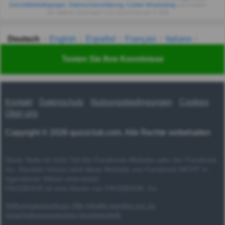
Geschäftsbedingungen
,
Datenschutzerklärung
,
Cookie-Verwendung
und erhalten
Sie tägliche Quizfragen vom QuizzClub per E-Mail.
Deutsch
English
Español
Français
Italiano
Nederlands
Polski
Português
Svenska
Türkçe
Testen Sie Ihre Kenntnisse
Русский
Українська
हिन्दी
한국어
汉语
漢語
Kontakt
Datenschutz
Nutzungsbedingungen
Cookies
Über uns
Copyright © 2026 quizzclub.com. Alle Rechte vorbehalten
Diese Seite ist nicht Teil der Facebook-Website oder der Facebook
Inc. Darüber hinaus wird diese Website von Facebook NICHT in
irgendeiner Weise unterstützt.
FACEBOOK ist eine Marke von FACEBOOK, Inc.
Haftungsausschluss: Alle Inhalte werden nur zu
Unterhaltungszwecken bereitgestellt.