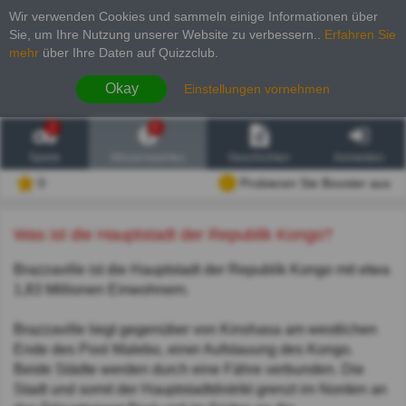
Wir verwenden Cookies und sammeln einige Informationen über
Sie, um Ihre Nutzung unserer Website zu verbessern.
.
Erfahren Sie
mehr
über Ihre Daten auf Quizzclub.
Okay
Einstellungen vornehmen
2
6
Spiele
Wissenswertes
Geschichten
Anmelden
0
Probieren Sie Booster aus
Was ist die Hauptstadt der Republik Kongo?
Brazzaville ist die Hauptstadt der Republik Kongo mit etwa
1,83 Millionen Einwohnern.
Brazzaville liegt gegenüber von Kinshasa am westlichen
Ende des Pool Malebo, einer Aufstauung des Kongo.
Beide Städte werden durch eine Fähre verbunden. Die
Stadt und somit der Hauptstadtdistrikt grenzt im Norden an