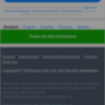
Indem Sie fortsetzen, erklären Sie sich einverstanden mit Quizzclub's
Allgemeinen
Geschäftsbedingungen
,
Datenschutzerklärung
,
Cookie-Verwendung
und erhalten
Sie tägliche Quizfragen vom QuizzClub per E-Mail.
Deutsch
English
Español
Français
Italiano
Nederlands
Polski
Português
Svenska
Türkçe
Testen Sie Ihre Kenntnisse
Русский
Українська
हिन्दी
한국어
汉语
漢語
Kontakt
Datenschutz
Nutzungsbedingungen
Cookies
Über uns
Copyright © 2026 quizzclub.com. Alle Rechte vorbehalten
Diese Seite ist nicht Teil der Facebook-Website oder der Facebook
Inc. Darüber hinaus wird diese Website von Facebook NICHT in
irgendeiner Weise unterstützt.
FACEBOOK ist eine Marke von FACEBOOK, Inc.
Haftungsausschluss: Alle Inhalte werden nur zu