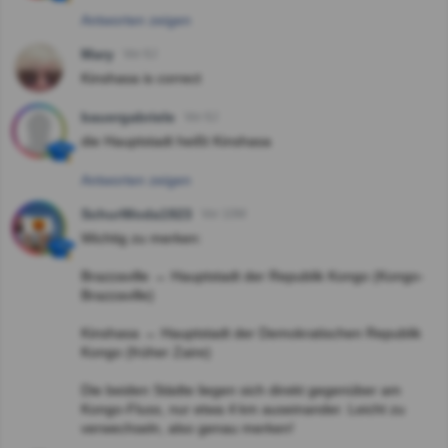
Antworten zeigen
Mary
Vor 6J
Kinshasa is correct
bauergabriele
Vor 6J
die Hauptstadt heißt Kinshasa
Antworten zeigen
SchurWoda1923
Vor 10M
Wichtig zu merken:
Brazzaville → Hauptstadt der Republik Kongo (Kongo-
Brazzaville)
Kinshasa → Hauptstadt der Demokratischen Republik
Kongo (früher Zaire)
Die beiden Städte liegen sich direkt gegenüber am
Kongo-Fluss, nur etwa 4 km auseinander. Leicht zu
verwechseln, also genau merken!