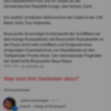
das Département Pool und im Süden an die
Demokratische Republik Kongo, das frühere Zaire.
Ein weithin sichtbares Wahrzeichen der Stadt ist der 106
Meter hohe Tour Nabemba.
Brazzaville ist wichtiger Knotenpunkt der Schifffahrt auf
dem Kongo flussaufwärts (ab Brazzaville flussabwärts ist
der Fluss nicht mehr schiffbar) und Endpunkt einer
einspurigen Eisenbahnlinie zur Atlantikküste an den
Tiefseehafen Pointe-Noire. Der internationale Flughafen
der Stadt heißt Brazzaville Maya-Maya.
Mehr Infos:
de.wikipedia.org
Was sind Ihre Gedanken dazu?
12 Kommentare
sylvia wenninger
Vor 6J
Falsch - richtig ist Kinshasa!!!