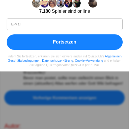
Frank N. Stein
Vor 5J
Manches liest man besser 2 mal.😉
7.180
Spieler sind online
henryzocher
Vor 5J
Kinshasa ist die richtige Antwort.
Exodus
Vor 5J
Fortsetzen
Alle bisherigen 3 Kommentare sind Unsinn!
Kinshasa ist die Hauptstadt der Demokratischen
Indem Sie fortsetzen, erklären Sie sich einverstanden mit Quizzclub's
Allgemeinen
Geschäftsbedingungen
,
Datenschutzerklärung
,
Cookie-Verwendung
und erhalten
Republik Kongo (zuvor Republik Zaire) und Brazzaville
Sie tägliche Quizfragen vom QuizzClub per E-Mail.
ist die Hauptstadt der Republik Kongo (früher Kongo-
Brazzaville)!
Bevor man postet, sollte man vielleicht einen Blick in
einen (aktuellen) Atlas werfen oder Gott Wiki befragen!
Vorherige Kommentare anzeigen
Autor: