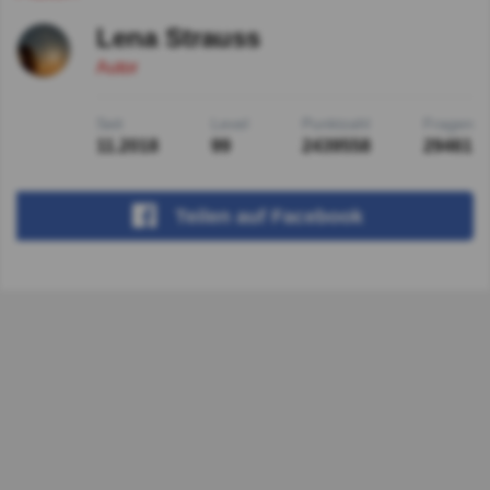
Lena Strauss
Autor
Seit
Level
Punktzahl
Fragen
11.2018
99
2439558
29461
Teilen
auf Facebook