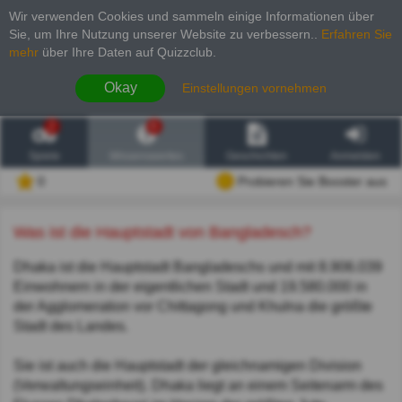
Wir verwenden Cookies und sammeln einige Informationen über
Sie, um Ihre Nutzung unserer Website zu verbessern.
.
Erfahren Sie
mehr
über Ihre Daten auf Quizzclub.
Okay
Einstellungen vornehmen
2
6
Spiele
Wissenswertes
Geschichten
Anmelden
0
Probieren Sie Booster aus
Was ist die Hauptstadt von Bangladesch?
Dhaka ist die Hauptstadt Bangladeschs und mit 8.906.039
Einwohnern in der eigentlichen Stadt und 19.580.000 in
der Agglomeration vor Chittagong und Khulna die größte
Stadt des Landes.
Sie ist auch die Hauptstadt der gleichnamigen Division
(Verwaltungseinheit). Dhaka liegt an einem Seitenarm des