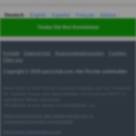
Deutsch
English
Español
Français
Italiano
Nederlands
Polski
Português
Svenska
Türkçe
Testen Sie Ihre Kenntnisse
Русский
Українська
हिन्दी
한국어
汉语
漢語
Kontakt
Datenschutz
Nutzungsbedingungen
Cookies
Über uns
Copyright © 2026 quizzclub.com. Alle Rechte vorbehalten
Diese Seite ist nicht Teil der Facebook-Website oder der Facebook
Inc. Darüber hinaus wird diese Website von Facebook NICHT in
irgendeiner Weise unterstützt.
FACEBOOK ist eine Marke von FACEBOOK, Inc.
Haftungsausschluss: Alle Inhalte werden nur zu
Unterhaltungszwecken bereitgestellt.
Persönliche Datenpräferenzen