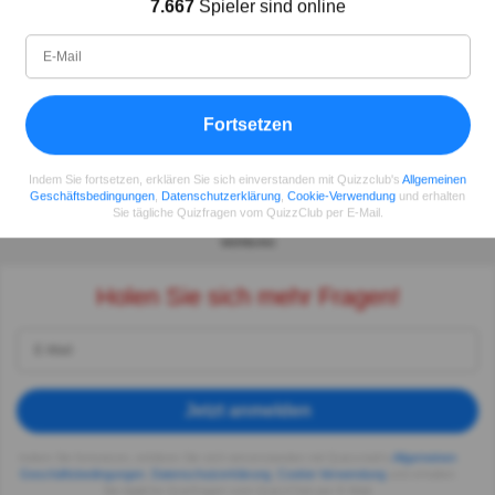
7.667
Spieler sind online
Seit
Level
Punktzahl
Fragen
11.2018
99
2485658
29922
Fortsetzen
Teilen
auf Facebook
Indem Sie fortsetzen, erklären Sie sich einverstanden mit Quizzclub's
Allgemeinen
Geschäftsbedingungen
,
Datenschutzerklärung
,
Cookie-Verwendung
und erhalten
Sie tägliche Quizfragen vom QuizzClub per E-Mail.
WERBUNG
Holen Sie sich mehr Fragen!
Jetzt anmelden
Indem Sie fortsetzen, erklären Sie sich einverstanden mit Quizzclub's
Allgemeinen
Geschäftsbedingungen
,
Datenschutzerklärung
,
Cookie-Verwendung
und erhalten
Sie tägliche Quizfragen vom QuizzClub per E-Mail.