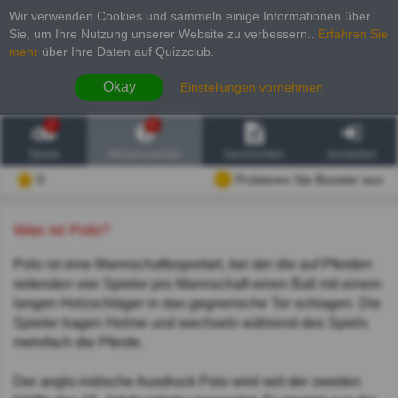
Wir verwenden Cookies und sammeln einige Informationen über
Sie, um Ihre Nutzung unserer Website zu verbessern.
.
Erfahren Sie
mehr
über Ihre Daten auf Quizzclub.
Okay
Einstellungen vornehmen
2
6
Spiele
Wissenswertes
Geschichten
Anmelden
0
Probieren Sie Booster aus
Was ist Polo?
Polo ist eine Mannschaftssportart, bei der die auf Pferden
reitenden vier Spieler pro Mannschaft einen Ball mit einem
langen Holzschläger in das gegnerische Tor schlagen. Die
Spieler tragen Helme und wechseln während des Spiels
mehrfach die Pferde.
Der anglo-indische Ausdruck Polo wird seit der zweiten