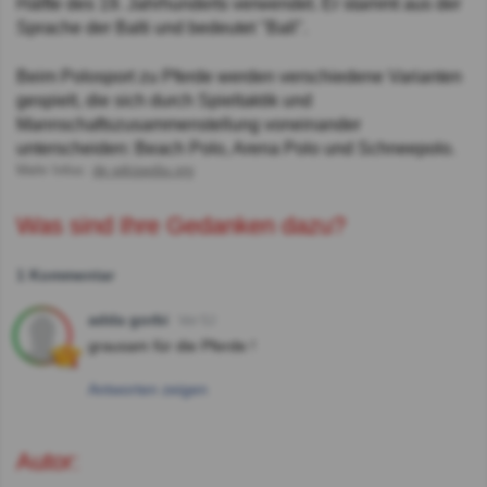
Hälfte des 19. Jahrhunderts verwendet. Er stammt aus der
Sprache der Balti und bedeutet "Ball".
Beim Polosport zu Pferde werden verschiedene Varianten
gespielt, die sich durch Spieltaktik und
Mannschaftszusammenstellung voneinander
unterscheiden: Beach Polo, Arena Polo und Schneepolo.
Mehr Infos:
de.wikipedia.org
Was sind Ihre Gedanken dazu?
1 Kommentar
adda gorbi
Vor 5J
grausam für die Pferde !
Antworten zeigen
Autor: