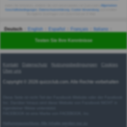
Indem Sie fortsetzen, erklären Sie sich einverstanden mit Quizzclub's
Allgemeinen
Geschäftsbedingungen
,
Datenschutzerklärung
,
Cookie-Verwendung
und erhalten
Sie tägliche Quizfragen vom QuizzClub per E-Mail.
Deutsch
English
Español
Français
Italiano
Nederlands
Polski
Português
Svenska
Türkçe
Testen Sie Ihre Kenntnisse
Русский
Українська
हिन्दी
한국어
汉语
漢語
Kontakt
Datenschutz
Nutzungsbedingungen
Cookies
Über uns
Copyright © 2026 quizzclub.com. Alle Rechte vorbehalten
Diese Seite ist nicht Teil der Facebook-Website oder der Facebook
Inc. Darüber hinaus wird diese Website von Facebook NICHT in
irgendeiner Weise unterstützt.
FACEBOOK ist eine Marke von FACEBOOK, Inc.
Haftungsausschluss: Alle Inhalte werden nur zu