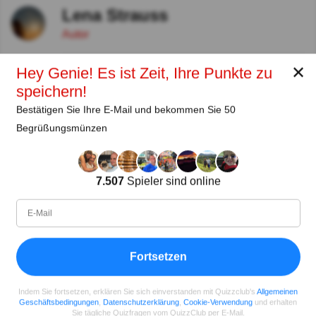
Lena Strauss
Autor
✕
Hey Genie! Es ist Zeit, Ihre Punkte zu
Seit
Level
Punktzahl
Fragen
11.2018
99
2485658
29922
speichern!
Bestätigen Sie Ihre E-Mail und bekommen Sie 50
Teilen
auf Facebook
Begrüßungsmünzen
7.507
Spieler sind online
Fortsetzen
Indem Sie fortsetzen, erklären Sie sich einverstanden mit Quizzclub's
Allgemeinen
Geschäftsbedingungen
,
Datenschutzerklärung
,
Cookie-Verwendung
und erhalten
Sie tägliche Quizfragen vom QuizzClub per E-Mail.