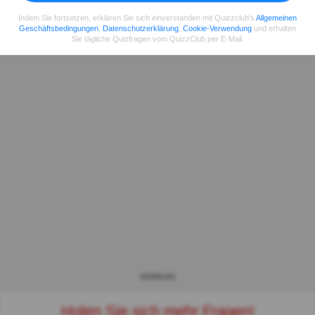
Indem Sie fortsetzen, erklären Sie sich einverstanden mit Quizzclub's
Allgemeinen
Geschäftsbedingungen
,
Datenschutzerklärung
,
Cookie-Verwendung
und erhalten
Sie tägliche Quizfragen vom QuizzClub per E-Mail.
WERBUNG
Holen Sie sich mehr Fragen!