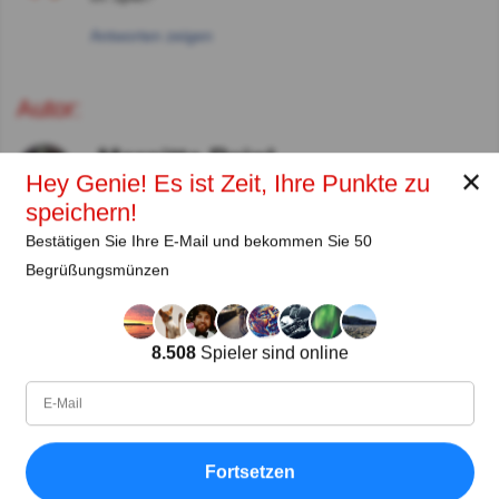
Antworten zeigen
Autor:
Margitta Reinl
✕
Hey Genie! Es ist Zeit, Ihre Punkte zu
Autor
speichern!
Bestätigen Sie Ihre E-Mail und bekommen Sie 50
Seit
Level
Punktzahl
Fragen
02.2020
99
2102393
50
Begrüßungsmünzen
Teilen
auf Facebook
8.508
Spieler sind online
Fortsetzen