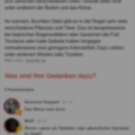
sich zwischen verschiedenen Orten. Gründe dafür sind
unter anderem der Boden und das Klima.
An warmen, feuchten Orten gibt es in der Regel sehr viele
verschiedene Pflanzen und Tiere. Das ist beispielsweise
bei tropischen Regenwäldern oder Savannen der Fall.
Trockene oder kalte Gebiete haben hingegen
normalerweise eine geringere Artenvielfalt. Dazu zählen
unter anderem Wüsten oder Tundren.
Mehr Infos:
studyflix.de
Was sind Ihre Gedanken dazu?
2 Kommentare
Susanne Kaspari
Vor 3J
Das Weiss man doch.
Wolf
Vor 3J
Ähmm, waren da Tabletten oder alkoholische Getränke
im Spiel?