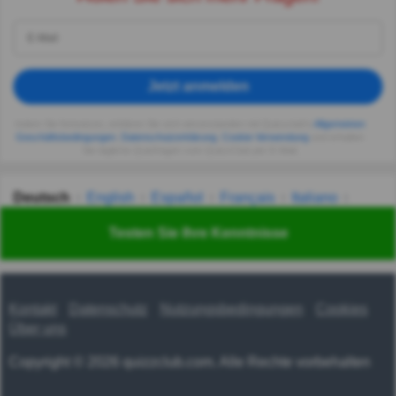
Jetzt anmelden
Indem Sie fortsetzen, erklären Sie sich einverstanden mit Quizzclub's
Allgemeinen
Geschäftsbedingungen
,
Datenschutzerklärung
,
Cookie-Verwendung
und erhalten
Sie tägliche Quizfragen vom QuizzClub per E-Mail.
Deutsch
English
Español
Français
Italiano
Nederlands
Polski
Português
Svenska
Türkçe
Testen Sie Ihre Kenntnisse
Русский
Українська
हिन्दी
한국어
汉语
漢語
Kontakt
Datenschutz
Nutzungsbedingungen
Cookies
Über uns
Copyright © 2026 quizzclub.com. Alle Rechte vorbehalten