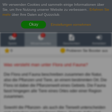
Wir verwenden Cookies und sammeln einige Informationen über
Sie, um Ihre Nutzung unserer Website zu verbessern.
.
Erfahren Sie
mehr
über Ihre Daten auf Quizzclub.
Okay
Einstellungen vornehmen
2
6
Spiele
Wissenswertes
Geschichten
Anmelden
0
Probieren Sie Booster aus
Was versteht man unter Flora und Fauna?
Die Flora und Fauna beschreiben zusammen die Natur,
also die Pflanzen und Tiere, an einem bestimmten Ort. Die
Flora ist dabei die Pflanzenwelt eines Gebiets. Die Fauna
fasst hingegen alle Tiere eines Ortes oder einer Region
zusammen.
Sowohl die Pflanzen- als auch die Tierwelt unterscheiden