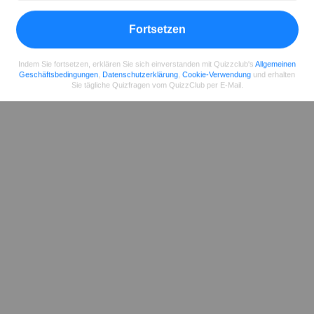
Fortsetzen
Indem Sie fortsetzen, erklären Sie sich einverstanden mit Quizzclub's
Allgemeinen
Geschäftsbedingungen
,
Datenschutzerklärung
,
Cookie-Verwendung
und erhalten
Sie tägliche Quizfragen vom QuizzClub per E-Mail.