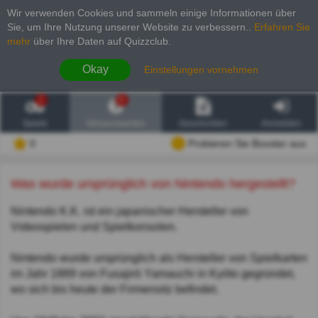
Wir verwenden Cookies und sammeln einige Informationen über
Sie, um Ihre Nutzung unserer Website zu verbessern.
.
Erfahren Sie
mehr
über Ihre Daten auf Quizzclub.
Okay
Einstellungen vornehmen
2
6
Spiele
Wissenswertes
Geschichten
Anmelden
0
Probieren Sie Booster aus
Was wurde ursprünglich von Nintendo hergestellt?
Nintendo K.K. ist ein japanischer Hersteller von
Videospielen und Spielkonsolen.
Nintendo wurde ursprünglich als Hersteller von Spielkarten
im Jahr 1889 von Fusajirō Yamauchi in Kyōto gegründet,
wo sich bis heute der Firmensitz befindet.