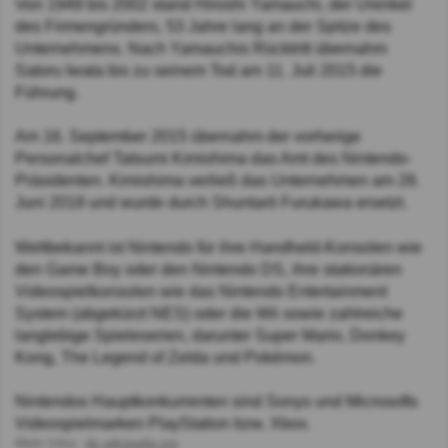
Von 1949 bis 2002 stand Hiroshi Yamauchi, der Urenkel
des Firmengründers, 53 Jahre lang an der Spitze des
Unternehmens. Nach Yamauchis Rücktritt übernahm
Satoru Iwata bis zu seinem Tod am 11. Juli 2015 die
Führung.
Am 16. September 2015 übernahm der vorherige
Personalchef Tatsumi Kimishima das Amt des Nintendo-
Präsidenten. Kimishima verließ das Unternehmen am 28.
Juni 2018 und wurde durch Shuntarō Furukawa ersetzt.
Weltbekannt ist Nintendo für ihre Handheld-Konsolen wie
den Game Boy oder den Nintendo DS, ihre stationären
Videospielkonsolen wie das Nintendo Entertainment
System (abgekürzt NES) oder die Wii sowie zahlreiche
langlebige Spieleserien, darunter Super Mario, Donkey
Kong, The Legend of Zelda und Pokémon.
Nintendos Hauptkonkurrenten sind Sonys und Microsofts
Videospielmarken PlayStation bzw. Xbox.
Mehr Infos:
de.wikipedia.org