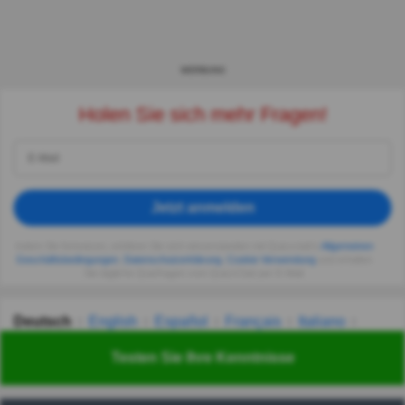
WERBUNG
Holen Sie sich mehr Fragen!
Jetzt anmelden
Indem Sie fortsetzen, erklären Sie sich einverstanden mit Quizzclub's
Allgemeinen
Geschäftsbedingungen
,
Datenschutzerklärung
,
Cookie-Verwendung
und erhalten
Sie tägliche Quizfragen vom QuizzClub per E-Mail.
Deutsch
English
Español
Français
Italiano
Nederlands
Polski
Português
Svenska
Türkçe
Testen Sie Ihre Kenntnisse
Русский
Українська
हिन्दी
한국어
汉语
漢語