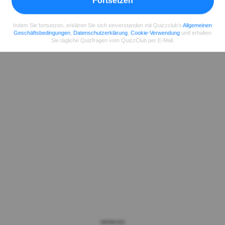
Fortsetzen
Indem Sie fortsetzen, erklären Sie sich einverstanden mit Quizzclub's
Allgemeinen
Geschäftsbedingungen
,
Datenschutzerklärung
,
Cookie-Verwendung
und erhalten
Sie tägliche Quizfragen vom QuizzClub per E-Mail.
WERBUNG