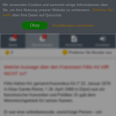
Wir verwenden Cookies und sammeln einige Informationen über
Sie, um Ihre Nutzung unserer Website zu verbessern.
.
Erfahren Sie
mehr
über Ihre Daten auf Quizzclub.
Okay
Einstellungen vornehmen
2
6
Spiele
Wissenswertes
Geschichten
Anmelden
0
Probieren Sie Booster aus
Welche Aussage über den Franzosen Félix Kir trifft
NICHT zu?
Félix Adrien Kir, genannt Kanonikus Kir (* 22. Januar 1876
in Alise-Sainte-Reine; † 26. April 1968 in Dijon) war ein
französischer Kanoniker und Politiker. Er gab dem
Weinmischgetränk Kir seinen Namen.
Er war eine selbstbewusste, urwüchsige Person – ein