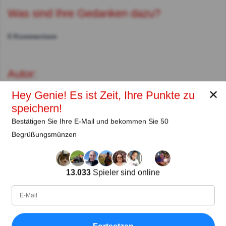
Was sind Ihre Gedanken dazu?
0 Kommentare
Autor:
✕
Hey Genie! Es ist Zeit, Ihre Punkte zu
regirott
speichern!
Autor
Bestätigen Sie Ihre E-Mail und bekommen Sie 50
Begrüßungsmünzen
Seit
Level
Punktzahl
Fragen
02.2020
99
1748124
2589
13.033
Spieler sind online
Teilen
auf Facebook