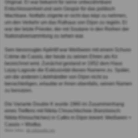
Original. Er war bekannt für seine unbezähmbare
Entschlossenheit und sein Gespür für das politisch
Machbare. Notfalls zögerte er nicht das képi zu nehmen,
um den Verkehr um das Rathaus von Dijon zu regeln. Er
war der letzte Priester, der mit Soutane in den Reihen der
Nationalversammlung zu sehen war.
Sein bevorzugter Apéritif war Weißwein mit einem Schuss
Crème de Cassis, der heute zu seinen Ehren als Kir
bezeichnet wird. Zunächst gestand er 1952 dem Haus
Lejay-Lagoute die Exklusivität dieses Namens zu. Später,
um die anderen Likörhändler von Dijon nicht zu
benachteiligen, erlaubte er ihnen ebenfalls, seinen Namen
zu benutzen.
Die Variante Double K wurde 1960 im Zusammenhang
eines Treffens mit Nikita Chruschtschow (französisch:
Nikita Khrouchtchev) in Cafés in Dijon kreiert: Weißwein +
Cassis + Wodka.
Mehr Infos:
de.wikipedia.org