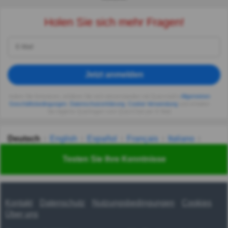
Holen Sie sich mehr Fragen!
Jetzt anmelden
Indem Sie fortsetzen, erklären Sie sich einverstanden mit Quizzclub's
Allgemeinen
Geschäftsbedingungen
,
Datenschutzerklärung
,
Cookie-Verwendung
und erhalten
Sie tägliche Quizfragen vom QuizzClub per E-Mail.
Deutsch
English
Español
Français
Italiano
Nederlands
Polski
Português
Svenska
Türkçe
Testen Sie Ihre Kenntnisse
Русский
Українська
हिन्दी
한국어
汉语
漢語
Kontakt
Datenschutz
Nutzungsbedingungen
Cookies
Über uns