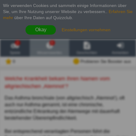
Wir verwenden Cookies und sammeln einige Informationen über
Sie, um Ihre Nutzung unserer Website zu verbessern.
.
Erfahren Sie
mehr
über Ihre Daten auf Quizzclub.
Okay
Einstellungen vornehmen
2
6
Spiele
Wissenswertes
Geschichten
Anmelden
0
Probieren Sie Booster aus
Welche Krankheit bekam ihren Namen vom
altgriechischen ‚Atemnot‘?
Das Asthma bronchiale (von altgriechisch ‚Atemnot‘), oft
auch nur Asthma genannt, ist eine chronische,
entzündliche Erkrankung der Atemwege mit dauerhaft
bestehender Überempfindlichkeit.
Bei entsprechend veranlagten Personen führt die