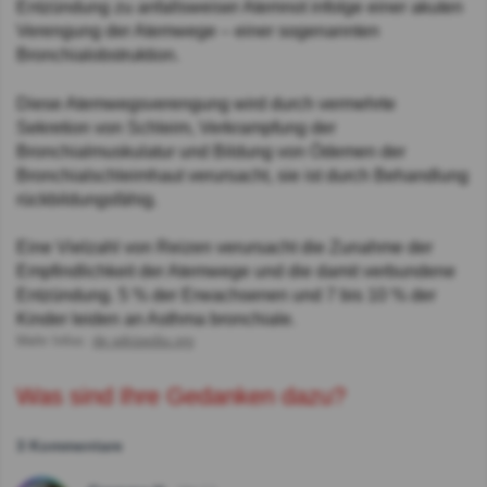
Entzündung zu anfallsweiser Atemnot infolge einer akuten
Verengung der Atemwege – einer sogenannten
Bronchialobstruktion.
Diese Atemwegsverengung wird durch vermehrte
Sekretion von Schleim, Verkrampfung der
Bronchialmuskulatur und Bildung von Ödemen der
Bronchialschleimhaut verursacht, sie ist durch Behandlung
rückbildungsfähig.
Eine Vielzahl von Reizen verursacht die Zunahme der
Empfindlichkeit der Atemwege und die damit verbundene
Entzündung. 5 % der Erwachsenen und 7 bis 10 % der
Kinder leiden an Asthma bronchiale.
Mehr Infos:
de.wikipedia.org
Was sind Ihre Gedanken dazu?
3 Kommentare