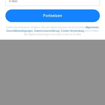
Teilen
auf Facebook
Fortsetzen
Indem Sie fortsetzen, erklären Sie sich einverstanden mit Quizzclub's
Allgemeinen
Geschäftsbedingungen
,
Datenschutzerklärung
,
Cookie-Verwendung
und erhalten
Sie tägliche Quizfragen vom QuizzClub per E-Mail.