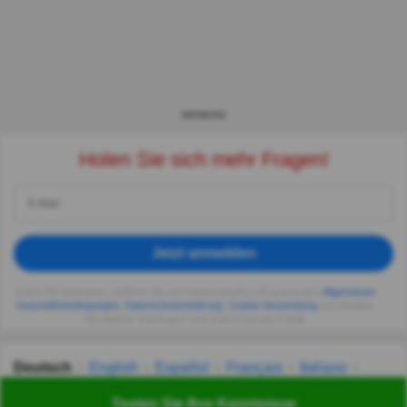
WERBUNG
Holen Sie sich mehr Fragen!
Jetzt anmelden
Indem Sie fortsetzen, erklären Sie sich einverstanden mit Quizzclub's
Allgemeinen
Geschäftsbedingungen
,
Datenschutzerklärung
,
Cookie-Verwendung
und erhalten
Sie tägliche Quizfragen vom QuizzClub per E-Mail.
Deutsch
English
Español
Français
Italiano
Nederlands
Polski
Português
Svenska
Türkçe
Testen Sie Ihre Kenntnisse