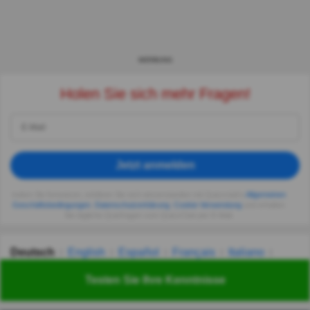
WERBUNG
Holen Sie sich mehr Fragen!
Jetzt anmelden
Indem Sie fortsetzen, erklären Sie sich einverstanden mit Quizzclub's
Allgemeinen
Geschäftsbedingungen
,
Datenschutzerklärung
,
Cookie-Verwendung
und erhalten
Sie tägliche Quizfragen vom QuizzClub per E-Mail.
Deutsch
English
Español
Français
Italiano
Nederlands
Polski
Português
Svenska
Türkçe
Testen Sie Ihre Kenntnisse
Русский
Українська
हिन्दी
한국어
汉语
漢語