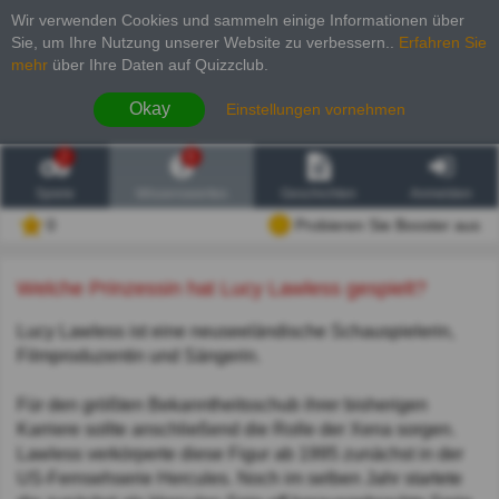
Wir verwenden Cookies und sammeln einige Informationen über
Sie, um Ihre Nutzung unserer Website zu verbessern.
.
Erfahren Sie
mehr
über Ihre Daten auf Quizzclub.
Okay
Einstellungen vornehmen
2
6
Spiele
Wissenswertes
Geschichten
Anmelden
0
Probieren Sie Booster aus
Welche Prinzessin hat Lucy Lawless gespielt?
Lucy Lawless ist eine neuseeländische Schauspielerin,
Filmproduzentin und Sängerin.
Für den größten Bekanntheitsschub ihrer bisherigen
Karriere sollte anschließend die Rolle der Xena sorgen.
Lawless verkörperte diese Figur ab 1995 zunächst in der
US-Fernsehserie Hercules. Noch im selben Jahr startete