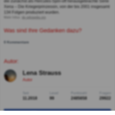
die zunächst als Hercules-Spin-off herausgebrachte Serie
Xena – Die Kriegerprinzessin, von der bis 2001 insgesamt
134 Folgen produziert wurden.
Mehr Infos:
de.wikipedia.org
Was sind Ihre Gedanken dazu?
0 Kommentare
Autor:
Lena Strauss
Autor
Seit
Level
Punktzahl
Fragen
11.2018
99
2485658
29922
Teilen
auf Facebook