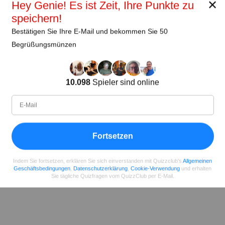
✕
Hey Genie! Es ist Zeit, Ihre Punkte zu
speichern!
Bestätigen Sie Ihre E-Mail und bekommen Sie 50
Begrüßungsmünzen
10.098
Spieler sind online
Fortsetzen
Indem Sie fortsetzen, erklären Sie sich einverstanden mit Quizzclub's
Allgemeinen
Geschäftsbedingungen
,
Datenschutzerklärung
,
Cookie-Verwendung
und erhalten
Sie tägliche Quizfragen vom QuizzClub per E-Mail.