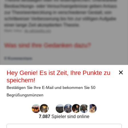
Beobachtungs- oder Versuchsergebnisse geben Anlass
zur Theorieentwicklung in verschiedener Gestalt, von
schrittweiser Verbesserung bis hin zur völligen Aufgabe
einer lange Zeit akzeptierten Theorie.
Mehr Infos:
de.wikipedia.org
Was sind Ihre Gedanken dazu?
0 Kommentare
✕
Hey Genie! Es ist Zeit, Ihre Punkte zu
Autor:
speichern!
Bestätigen Sie Ihre E-Mail und bekommen Sie 50
Lena Strauss
Begrüßungsmünzen
Autor
Seit
Level
Punktzahl
Fragen
7.087
Spieler sind online
11.2018
99
2459458
29660