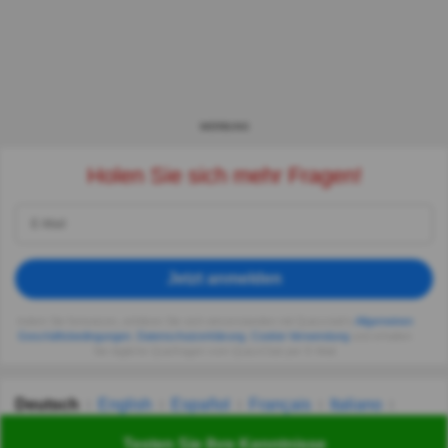
WERBUNG
Holen Sie sich mehr Fragen!
Jetzt anmelden
Indem Sie fortsetzen, erklären Sie sich einverstanden mit Quizzclub's
Allgemeinen
Geschäftsbedingungen
,
Datenschutzerklärung
,
Cookie-Verwendung
und erhalten
Sie tägliche Quizfragen vom QuizzClub per E-Mail.
Deutsch
English
Español
Français
Italiano
Nederlands
Polski
Português
Svenska
Türkçe
Testen Sie Ihre Kenntnisse