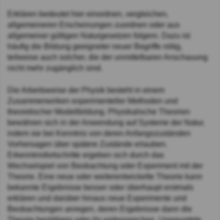
Erklären bedeutet hier einordnen, vergleichen,
allgemeineren Erscheinungen zuordnen oder aus
allgemeiner gültigen Naturgesetzen folgern. Dazu ist
häufig die Bildung geeigneter neuer Begriffe nötig,
teilweise auch solcher, die der unmittelbaren Anschauung
nicht mehr zugänglich sind.
Die Arbeitsweise der Physik besteht in einem
Zusammenwirken experimenteller Methoden und
theoretischer Modellbildung. Physikalische Theorien
bewähren sich in der Anwendung auf Systeme der Natur,
indem sie bei Kenntnis von deren Anfangszuständen
Vorhersagen über spätere Zustände erlauben.
Erkenntnisfortschritte ergeben sich durch das
Wechselspiel von Beobachtung oder Experiment mit der
Theorie. Eine neue oder weiterentwickelte Theorie kann
bekannte Ergebnisse besser oder überhaupt erstmals
erklären und darüber hinaus neue Experimente und
Beobachtungen anregen, deren Ergebnisse dann die
Theorie bestätigen oder ihr widersprechen. Unerwartete