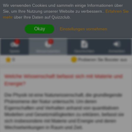
Wir verwenden Cookies und sammeln einige Informationen über
Sie, um Ihre Nutzung unserer Website zu verbessern.
.
Erfahren Sie
mehr
über Ihre Daten auf Quizzclub.
Okay
Einstellungen vornehmen
2
6
Spiele
Wissenswertes
Geschichten
Anmelden
0
Probieren Sie Booster aus
Welche Wissenschaft befasst sich mit Materie und
Energie?
Die Physik ist eine Naturwissenschaft, die grundlegende
Phänomene der Natur untersucht. Um deren
Eigenschaften und Verhalten anhand von quantitativen
Modellen und Gesetzmäßigkeiten zu erklären, befasst sie
sich insbesondere mit Materie und Energie und deren
Wechselwirkungen in Raum und Zeit.