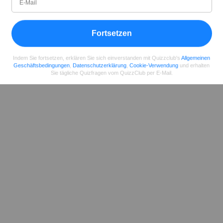
Teilen
auf Facebook
Fortsetzen
Indem Sie fortsetzen, erklären Sie sich einverstanden mit Quizzclub's
Allgemeinen
Geschäftsbedingungen
,
Datenschutzerklärung
,
Cookie-Verwendung
und erhalten
Sie tägliche Quizfragen vom QuizzClub per E-Mail.