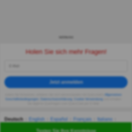
WERBUNG
Holen Sie sich mehr Fragen!
Jetzt anmelden
Indem Sie fortsetzen, erklären Sie sich einverstanden mit Quizzclub's
Allgemeinen
Geschäftsbedingungen
,
Datenschutzerklärung
,
Cookie-Verwendung
und erhalten
Sie tägliche Quizfragen vom QuizzClub per E-Mail.
Deutsch
English
Español
Français
Italiano
Nederlands
Polski
Português
Svenska
Türkçe
Testen Sie Ihre Kenntnisse