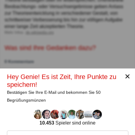
Beobachtungs- oder Versuchsergebnisse geben Anlass
zur Theorieentwicklung in verschiedener Gestalt, von
schrittweiser Verbesserung bis hin zur völligen Aufgabe
einer lange Zeit akzeptierten Theorie.
Mehr Infos:
de.wikipedia.org
Was sind Ihre Gedanken dazu?
0 Kommentare
✕
Hey Genie! Es ist Zeit, Ihre Punkte zu
Autor:
speichern!
Bestätigen Sie Ihre E-Mail und bekommen Sie 50
Lena Strauss
Begrüßungsmünzen
Autor
Seit
Level
Punktzahl
Fragen
10.453
Spieler sind online
11.2018
99
2485658
29922