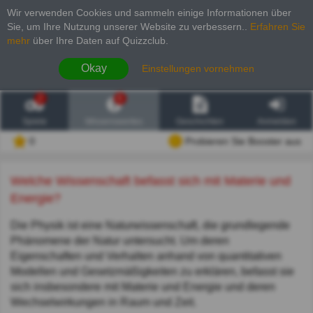
Wir verwenden Cookies und sammeln einige Informationen über
Sie, um Ihre Nutzung unserer Website zu verbessern.
.
Erfahren Sie
mehr
über Ihre Daten auf Quizzclub.
Okay
Einstellungen vornehmen
2
6
Spiele
Wissenswertes
Geschichten
Anmelden
0
Probieren Sie Booster aus
Welche Wissenschaft befasst sich mit Materie und
Energie?
Die Physik ist eine Naturwissenschaft, die grundlegende
Phänomene der Natur untersucht. Um deren
Eigenschaften und Verhalten anhand von quantitativen
Modellen und Gesetzmäßigkeiten zu erklären, befasst sie
sich insbesondere mit Materie und Energie und deren
Wechselwirkungen in Raum und Zeit.