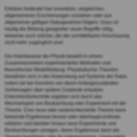
Erklären bedeutet hier einordnen, vergleichen,
allgemeineren Erscheinungen zuordnen oder aus
allgemeiner gültigen Naturgesetzen folgern. Dazu ist
häufig die Bildung geeigneter neuer Begriffe nötig,
teilweise auch solcher, die der unmittelbaren Anschauung
nicht mehr zugänglich sind.
Die Arbeitsweise der Physik besteht in einem
Zusammenwirken experimenteller Methoden und
theoretischer Modellbildung. Physikalische Theorien
bewähren sich in der Anwendung auf Systeme der Natur,
indem sie bei Kenntnis von deren Anfangszuständen
Vorhersagen über spätere Zustände erlauben.
Erkenntnisfortschritte ergeben sich durch das
Wechselspiel von Beobachtung oder Experiment mit der
Theorie. Eine neue oder weiterentwickelte Theorie kann
bekannte Ergebnisse besser oder überhaupt erstmals
erklären und darüber hinaus neue Experimente und
Beobachtungen anregen, deren Ergebnisse dann die
Theorie bestätigen oder ihr widersprechen. Unerwartete