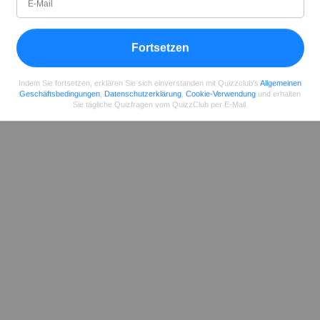
Teilen
auf Facebook
Fortsetzen
Indem Sie fortsetzen, erklären Sie sich einverstanden mit Quizzclub's
Allgemeinen
Geschäftsbedingungen
,
Datenschutzerklärung
,
Cookie-Verwendung
und erhalten
Sie tägliche Quizfragen vom QuizzClub per E-Mail.