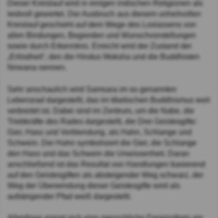
Dieser Kreislauf wird in einigen indischen Religionen als
leidvoll gewertet. Der Ausbruch aus diesem unheilvollen
Kreislauf geschieht auf dem Wege des Loslassens von
allen Bindungen, Begierden und Wunschvorstellungen
sowie durch Erkenntnis. Erreicht wird der Zustand der
„Erlöstheit“, den die Hindus Moksha und die Buddhisten
Nirwana nennen.
Sehr anschaulich wird Samsara im so genannten
Lebensrad dargestellt, das im tibetischen Buddhismus weit
verbreitet ist. Dabei sind im Zentrum, um die Nabe, die
Triebkräfte des Rades dargestellt, die Drei Geistesgifte:
Gier, Hass und Verblendung, als Hahn, Schlange und
Schwein. Der Hahn symbolisiert die Gier, die Schlange
den Hass und das Schwein die Unwissenheit. Daran
anschließend ist das Resultat von Handlungen basierend
auf den Geistesgiften als absteigender Weg schwarz, der
Weg der Überwindung dieser Geistesgifte wird als
aufsteigender Pfad weiß dargestellt.
Allerdings eignet sich eine menschliche Daseinsform am