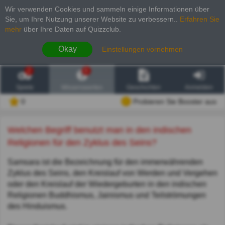
Wir verwenden Cookies und sammeln einige Informationen über
Sie, um Ihre Nutzung unserer Website zu verbessern.
.
Erfahren Sie
mehr
über Ihre Daten auf Quizzclub.
Okay
Einstellungen vornehmen
2
6
Spiele
Wissenswertes
Geschichten
Anmelden
0
Probieren Sie Booster aus
Welchen Begriff benutzt man in den indischen
Religionen für den Zyklus des Seins?
Samsara ist die Bezeichnung für den immerwährenden
Zyklus des Seins, den Kreislauf von Werden und Vergehen
oder den Kreislauf der Wiedergeburten in den indischen
Religionen Buddhismus, Jainismus und Teilströmungen
des Hinduismus.