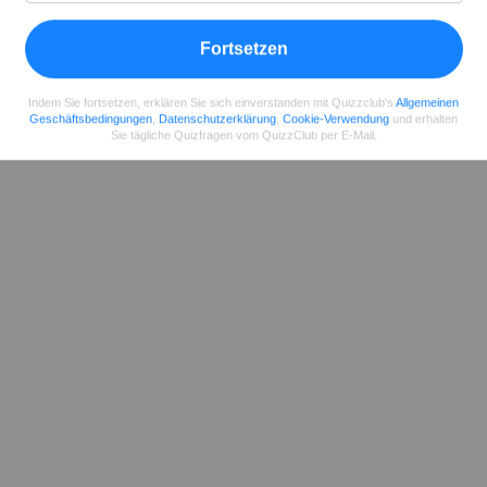
Fortsetzen
Indem Sie fortsetzen, erklären Sie sich einverstanden mit Quizzclub's
Allgemeinen
Geschäftsbedingungen
,
Datenschutzerklärung
,
Cookie-Verwendung
und erhalten
Sie tägliche Quizfragen vom QuizzClub per E-Mail.