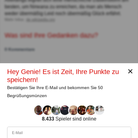
besten, um Nirwana zu erreichen, da man als Mensch
weder übermäßig Leid noch übermäßig Glück erfährt.
Mehr Infos:
de.wikipedia.org
Was sind Ihre Gedanken dazu?
0 Kommentare
✕
Hey Genie! Es ist Zeit, Ihre Punkte zu
Autor:
speichern!
Lena Strauss
Bestätigen Sie Ihre E-Mail und bekommen Sie 50
Autor
Begrüßungsmünzen
Seit
Level
Punktzahl
Fragen
11.2018
99
2439558
29461
8.433
Spieler sind online
Teilen
auf Facebook