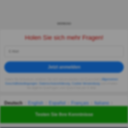
WERBUNG
Holen Sie sich mehr Fragen!
Jetzt anmelden
Indem Sie fortsetzen, erklären Sie sich einverstanden mit Quizzclub's
Allgemeinen
Geschäftsbedingungen
,
Datenschutzerklärung
,
Cookie-Verwendung
und erhalten
Sie tägliche Quizfragen vom QuizzClub per E-Mail.
Deutsch
English
Español
Français
Italiano
Nederlands
Polski
Português
Svenska
Türkçe
Testen Sie Ihre Kenntnisse
Русский
Українська
हिन्दी
한국어
汉语
漢語