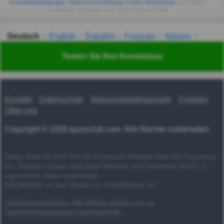
Geschäftsbedingungen
,
Datenschutzerklärung
,
Cookie-Verwendung
und erhalten
Sie tägliche Quizfragen vom QuizzClub per E-Mail.
Deutsch
English
Español
Français
Italiano
Nederlands
Polski
Português
Svenska
Türkçe
Testen Sie Ihre Kenntnisse
Русский
Українська
हिन्दी
한국어
汉语
漢語
Kontakt
Datenschutz
Nutzungsbedingungen
Cookies
Über uns
Copyright © 2026 quizzclub.com. Alle Rechte vorbehalten
Diese Seite ist nicht Teil der Facebook-Website oder der Facebook
Inc. Darüber hinaus wird diese Website von Facebook NICHT in
irgendeiner Weise unterstützt.
FACEBOOK ist eine Marke von FACEBOOK, Inc.
Haftungsausschluss: Alle Inhalte werden nur zu
Unterhaltungszwecken bereitgestellt.