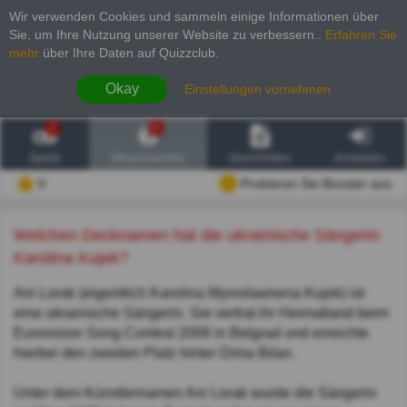
Wir verwenden Cookies und sammeln einige Informationen über
Sie, um Ihre Nutzung unserer Website zu verbessern.
.
Erfahren Sie
mehr
über Ihre Daten auf Quizzclub.
Okay
Einstellungen vornehmen
2
6
Spiele
Wissenswertes
Geschichten
Anmelden
0
Probieren Sie Booster aus
Welchen Decknamen hat die ukrainische Sängerin
Karolina Kujek?
Ani Lorak (eigentlich Karolina Myroslawiwna Kujek) ist
eine ukrainische Sängerin. Sie vertrat ihr Heimatland beim
Eurovision Song Contest 2008 in Belgrad und erreichte
hierbei den zweiten Platz hinter Dima Bilan.
Unter dem Künstlernamen Ani Lorak wurde die Sängerin