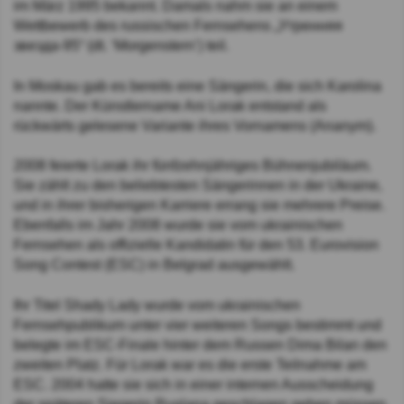
im März 1995 bekannt. Damals nahm sie an einem
Wettbewerb des russischen Fernsehens „Утренняя
звезда-95“ (dt. ‘Morgenstern’) teil.
In Moskau gab es bereits eine Sängerin, die sich Karolina
nannte. Der Künstlername Ani Lorak entstand als
rückwärts gelesene Variante ihres Vornamens (Ananym).
2008 feierte Lorak ihr fünfzehnjähriges Bühnenjubiläum.
Sie zählt zu den beliebtesten Sängerinnen in der Ukraine,
und in ihrer bisherigen Karriere errang sie mehrere Preise.
Ebenfalls im Jahr 2008 wurde sie vom ukrainischen
Fernsehen als offizielle Kandidatin für den 53. Eurovision
Song Contest (ESC) in Belgrad ausgewählt.
Ihr Titel Shady Lady wurde vom ukrainischen
Fernsehpublikum unter vier weiteren Songs bestimmt und
belegte im ESC-Finale hinter dem Russen Dima Bilan den
zweiten Platz. Für Lorak war es die erste Teilnahme am
ESC. 2004 hatte sie sich in einer internen Ausscheidung