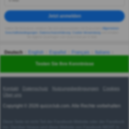
Jetzt anmelden
Indem Sie fortsetzen, erklären Sie sich einverstanden mit Quizzclub's
Allgemeinen
Geschäftsbedingungen
,
Datenschutzerklärung
,
Cookie-Verwendung
und erhalten
Sie tägliche Quizfragen vom QuizzClub per E-Mail.
Deutsch
English
Español
Français
Italiano
Nederlands
Polski
Português
Svenska
Türkçe
Testen Sie Ihre Kenntnisse
Русский
Українська
हिन्दी
한국어
汉语
漢語
Kontakt
Datenschutz
Nutzungsbedingungen
Cookies
Über uns
Copyright © 2026 quizzclub.com. Alle Rechte vorbehalten
Diese Seite ist nicht Teil der Facebook-Website oder der Facebook
Inc. Darüber hinaus wird diese Website von Facebook NICHT in