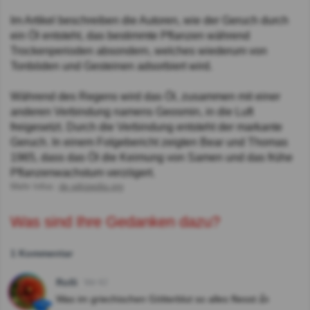
Im Artikel beschreiben die Autoren, wie der Geruch durch
ein Öl entsteht, das bestimmte Pflanzen während
Trockenperioden absondern, welches wiederum von
Tonböden und Gesteinen adsorbiert wird.
Während des Regens wird das Öl, zusammen mit einer
anderen Verbindung namens Geosmin, in die Luft
freigesetzt. Durch die Verbindung entsteht der markante
Geruch. In einem Folgebericht zeigten Bear und Thomas
1965, dass das Öl die Keimung von Samen und das frühe
Pflanzenwachstum verzögert.
Mehr Infos:
de.wikipedia.org
Was sind Ihre Gedanken dazu?
1 Kommentar
Rolli
Vor 4J
Was im griechischen Götterblut so alles fliesst.👍