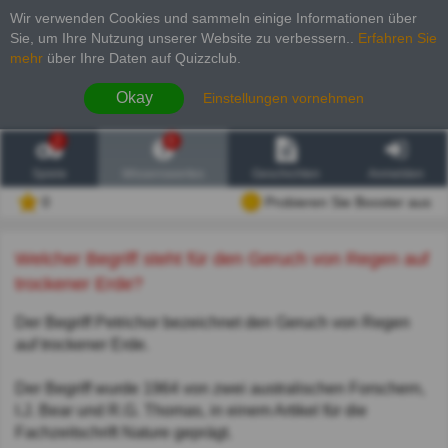
Wir verwenden Cookies und sammeln einige Informationen über
Sie, um Ihre Nutzung unserer Website zu verbessern.
.
Erfahren Sie
mehr
über Ihre Daten auf Quizzclub.
Okay
Einstellungen vornehmen
2
6
Spiele
Wissenswertes
Geschichten
Anmelden
0
Probieren Sie Booster aus
Welcher Begriff steht für den Geruch von Regen auf
trockener Erde?
Der Begriff Petrichor bezeichnet den Geruch von Regen
auf trockener Erde.
Der Begriff wurde 1964 von zwei australischen Forschern,
I.J. Bear und R.G. Thomas, in einem Artikel für die
Fachzeitschrift Nature geprägt.