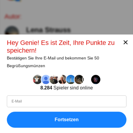
Autor:
Lena Strauss
Autor
✕
Hey Genie! Es ist Zeit, Ihre Punkte zu
speichern!
Seit
Level
Punktzahl
Fragen
Bestätigen Sie Ihre E-Mail und bekommen Sie 50
11.2018
99
2485658
29922
Begrüßungsmünzen
Teilen
auf Facebook
8.284
Spieler sind online
Fortsetzen