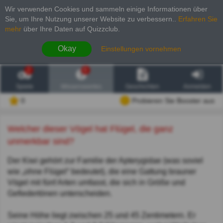
Wir verwenden Cookies und sammeln einige Informationen über
Sie, um Ihre Nutzung unserer Website zu verbessern.
.
Erfahren Sie
mehr
über Ihre Daten auf Quizzclub.
Okay
Einstellungen vornehmen
2
6
Spiele
Wissenswertes
Geschichten
Anmelden
0
Probieren Sie Booster aus
Welcher dieser Vögel hat Flügel, die ganz
unmerkbar sind?
Der Kiwi gehört zur Familie der Apterygidae (was soviel
wie „ohne Flügel“ bedeutet), die eine Gattung brauner
Vögel mit fünf Arten umfasst, die sich in Größe und
Gefiedertönen unterscheiden.
Seine Höhe liegt zwischen 25 und 45 Zentimetern. Er