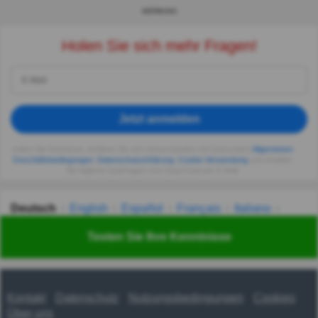
WERBUNG
Holen Sie sich mehr Fragen!
Jetzt anmelden
Indem Sie fortsetzen, erklären Sie sich einverstanden mit Quizzclub's
Allgemeinen
Geschäftsbedingungen
,
Datenschutzerklärung
,
Cookie-Verwendung
und erhalten
Sie tägliche Quizfragen vom QuizzClub per E-Mail.
Deutsch
English
Español
Français
Italiano
Nederlands
Polski
Português
Svenska
Türkçe
Testen Sie Ihre Kenntnisse
Русский
Українська
हिन्दी
한국어
汉语
漢語
Kontakt
Datenschutz
Nutzungsbedingungen
Cookies
Über uns