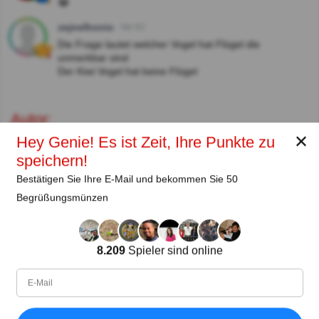
😂
zejnelhonic
Vor 6J
Die Frage lautet welcher Vogel hat Flügel die
unmerkbar sind
Der Kiwi Vogel hat keine Flügel
Autor:
✕
Hey Genie! Es ist Zeit, Ihre Punkte zu
Lena Strauss
speichern!
Autor
Bestätigen Sie Ihre E-Mail und bekommen Sie 50
Begrüßungsmünzen
Seit
Level
Punktzahl
Fragen
11.2018
99
2485658
29922
8.209
Spieler sind online
Teilen
auf Facebook