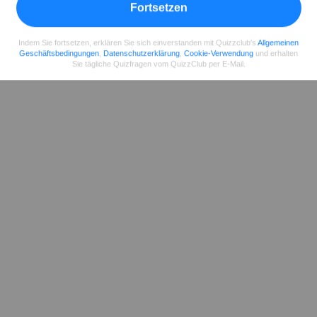
Fortsetzen
Indem Sie fortsetzen, erklären Sie sich einverstanden mit Quizzclub's
Allgemeinen
Geschäftsbedingungen
,
Datenschutzerklärung
,
Cookie-Verwendung
und erhalten
Sie tägliche Quizfragen vom QuizzClub per E-Mail.