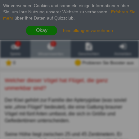
Wir verwenden Cookies und sammeln einige Informationen über
Sie, um Ihre Nutzung unserer Website zu verbessern.
.
Erfahren Sie
mehr
über Ihre Daten auf Quizzclub.
Okay
Einstellungen vornehmen
2
6
Spiele
Wissenswertes
Geschichten
Anmelden
0
Probieren Sie Booster aus
Welcher dieser Vögel hat Flügel, die ganz
unmerkbar sind?
Der Kiwi gehört zur Familie der Apterygidae (was soviel
wie „ohne Flügel“ bedeutet), die eine Gattung brauner
Vögel mit fünf Arten umfasst, die sich in Größe und
Gefiedertönen unterscheiden.
Seine Höhe liegt zwischen 25 und 45 Zentimetern. Er