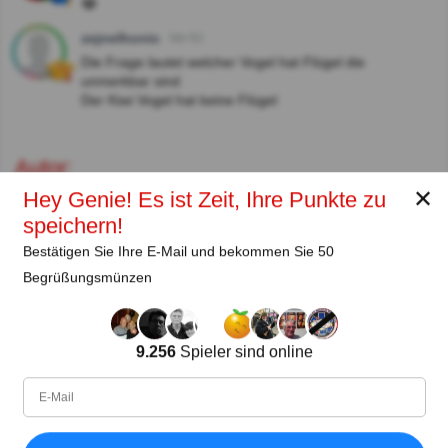
😂
zejnelhonic
Vor 6J
Die Frage lautet welcher Vogel hat Flügel die
unmerkbar sind
Der Kiwi Vogel hat keine Flügel
Autor:
✕
Hey Genie! Es ist Zeit, Ihre Punkte zu
Lena Strauss
speichern!
Autor
Bestätigen Sie Ihre E-Mail und bekommen Sie 50
Begrüßungsmünzen
Seit
Level
Punktzahl
Fragen
11.2018
99
2486558
29931
9.256
Spieler sind online
Teilen
auf Facebook