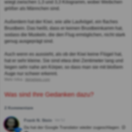
wiegt zwischen 1,3 und 3,3 Kilogramm, wobei Weibchen
größer als Männchen sind.
Außerdem hat der Kiwi, wie alle Laufvögel, ein flaches
Brustbein. Das heißt, dass er keinen Brustbeinkamm hat,
sodass die Muskeln, die den Flug ermöglichen, nicht stark
genug ausgeprägt sind.
Auch wenn es aussieht, als ob der Kiwi keine Flügel hat,
hat er sehr kleine. Sie sind etwa drei Zentimeter lang und
liegen sehr nahe am Körper, so dass man sie mit bloßem
Auge nur schwer erkennt.
Mehr Infos:
deinetiere.com
Was sind Ihre Gedanken dazu?
2 Kommentare
Frank N. Stein
Vor 5J
Da hat der Google Translator wieder zugeschlagen. 😉