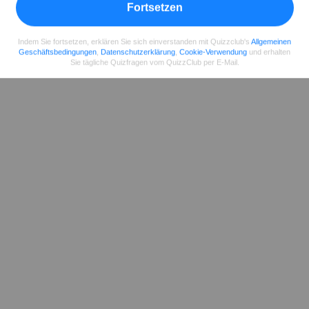
Fortsetzen
Indem Sie fortsetzen, erklären Sie sich einverstanden mit Quizzclub's
Allgemeinen
Geschäftsbedingungen
,
Datenschutzerklärung
,
Cookie-Verwendung
und erhalten
Sie tägliche Quizfragen vom QuizzClub per E-Mail.