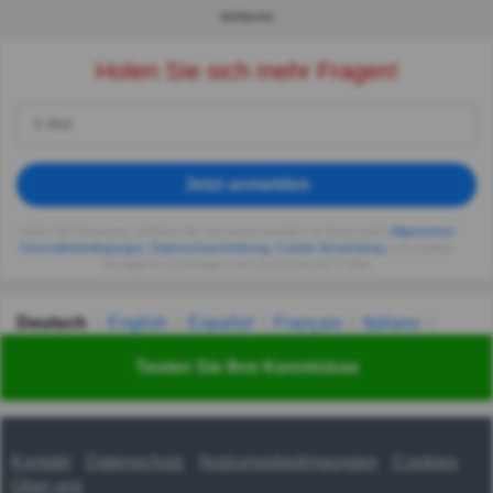
WERBUNG
Holen Sie sich mehr Fragen!
Jetzt anmelden
Indem Sie fortsetzen, erklären Sie sich einverstanden mit Quizzclub's
Allgemeinen
Geschäftsbedingungen
,
Datenschutzerklärung
,
Cookie-Verwendung
und erhalten
Sie tägliche Quizfragen vom QuizzClub per E-Mail.
Deutsch
English
Español
Français
Italiano
Nederlands
Polski
Português
Svenska
Türkçe
Testen Sie Ihre Kenntnisse
Русский
Українська
हिन्दी
한국어
汉语
漢語
Kontakt
Datenschutz
Nutzungsbedingungen
Cookies
Über uns