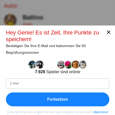
Autor:
Ballino
Autor
✕
Hey Genie! Es ist Zeit, Ihre Punkte zu
Seit
Level
Punktzahl
Fragen
speichern!
02.2020
100
13297633
20044
Bestätigen Sie Ihre E-Mail und bekommen Sie 50
Begrüßungsmünzen
Teilen
auf Facebook
7.928
Spieler sind online
Fortsetzen
Indem Sie fortsetzen, erklären Sie sich einverstanden mit Quizzclub's
Allgemeinen