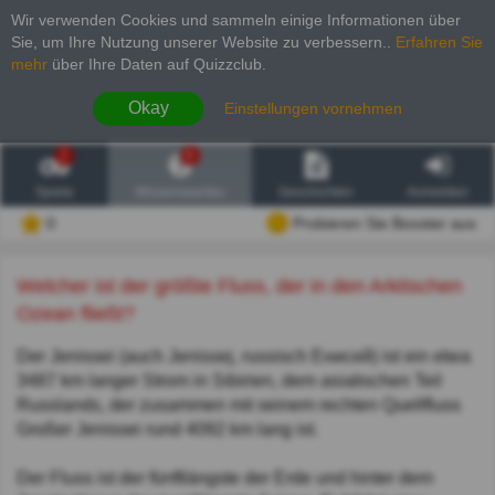
Wir verwenden Cookies und sammeln einige Informationen über
Sie, um Ihre Nutzung unserer Website zu verbessern.
.
Erfahren Sie
mehr
über Ihre Daten auf Quizzclub.
Okay
Einstellungen vornehmen
2
6
Spiele
Wissenswertes
Geschichten
Anmelden
0
Probieren Sie Booster aus
Welcher ist der größte Fluss, der in den Arktischen
Ozean fließt?
Der Jenissei (auch Jenissej, russisch Енисей) ist ein etwa
3487 km langer Strom in Sibirien, dem asiatischen Teil
Russlands, der zusammen mit seinem rechten Quellfluss
Großer Jenissei rund 4092 km lang ist.
Der Fluss ist der fünftlängste der Erde und hinter dem