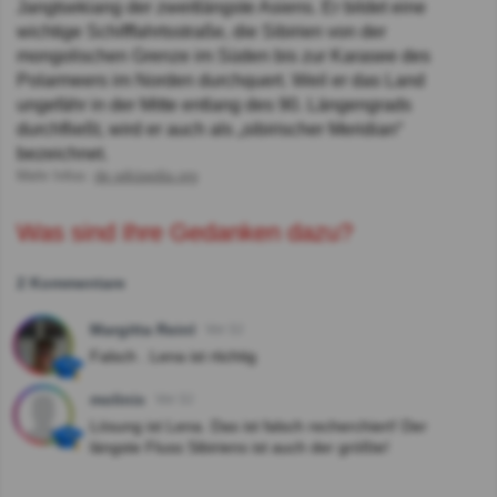
Jangtsekiang der zweitlängste Asiens. Er bildet eine
wichtige Schifffahrtsstraße, die Sibirien von der
mongolischen Grenze im Süden bis zur Karasee des
Polarmeers im Norden durchquert. Weil er das Land
ungefähr in der Mitte entlang des 90. Längengrads
durchfließt, wird er auch als „sibirischer Meridian“
bezeichnet.
Mehr Infos:
de.wikipedia.org
Was sind Ihre Gedanken dazu?
2 Kommentare
Margitta Reinl
Vor 3J
Falsch . Lena ist rtichtig
molinix
Vor 3J
Lösung ist Lena. Das ist falsch recherchiert! Der
längste Fluss Sibiriens ist auch der größte!