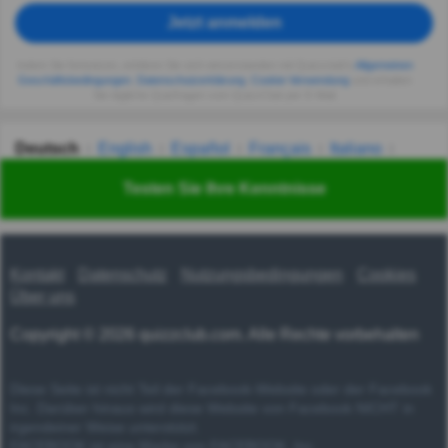
Jetzt anmelden
Indem Sie fortsetzen, erklären Sie sich einverstanden mit Quizzclub's
Allgemeinen
Geschäftsbedingungen
,
Datenschutzerklärung
,
Cookie-Verwendung
und erhalten
Sie tägliche Quizfragen vom QuizzClub per E-Mail.
Deutsch
English
Español
Français
Italiano
Nederlands
Polski
Português
Svenska
Türkçe
Testen Sie Ihre Kenntnisse
Русский
Українська
हिन्दी
한국어
汉语
漢語
Kontakt
Datenschutz
Nutzungsbedingungen
Cookies
Über uns
Copyright © 2026 quizzclub.com. Alle Rechte vorbehalten
Diese Seite ist nicht Teil der Facebook-Website oder der Facebook
Inc. Darüber hinaus wird diese Website von Facebook NICHT in
irgendeiner Weise unterstützt.
FACEBOOK ist eine Marke von FACEBOOK, Inc.