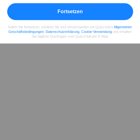
Fortsetzen
Indem Sie fortsetzen, erklären Sie sich einverstanden mit Quizzclub's
Allgemeinen
Geschäftsbedingungen
,
Datenschutzerklärung
,
Cookie-Verwendung
und erhalten
Sie tägliche Quizfragen vom QuizzClub per E-Mail.