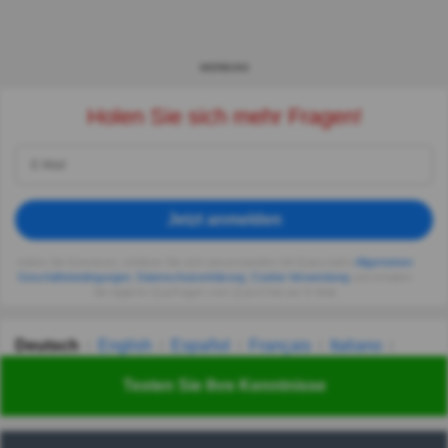
WERBUNG
Holen Sie sich mehr Fragen!
Jetzt anmelden
Indem Sie fortsetzen, erklären Sie sich einverstanden mit Quizzclub's
Allgemeinen
Geschäftsbedingungen
,
Datenschutzerklärung
,
Cookie-Verwendung
und erhalten
Sie tägliche Quizfragen vom QuizzClub per E-Mail.
Deutsch
English
Español
Français
Italiano
Nederlands
Polski
Português
Svenska
Türkçe
Testen Sie Ihre Kenntnisse
Русский
Українська
हिन्दी
한국어
汉语
漢語