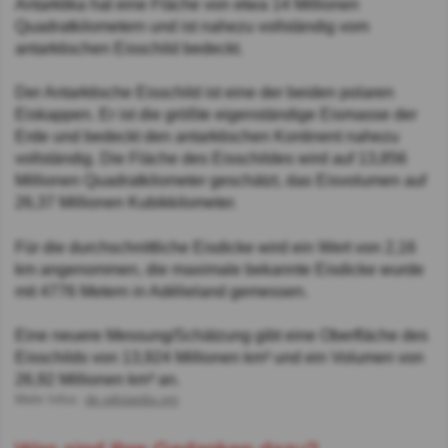
Antarktika hat eine Fläche von etwa 14 Millionen
Quadratkilometern und ist nahezu vollständig vom
antarktischen Eisschild bedeckt.
Der Antarktische Eisschild ist eine der beiden polaren
Eiskappen. Er ist die größte eigenständige Eismasse der
Erde und bedeckt den antarktischen Kontinent nahezu
vollständig. Die Fläche des Eisschildes wird auf 13,856
Millionen Quadratkilometer geschätzt, das Eisvolumen auf
26,37 Millionen Kubikkilometer.
Für die durchschnittliche Eisdicke wird ein Wert von 2,16
km angenommen, die maximale bekannte Eisdicke wurde
mit 4776 Metern in Adélieland gemessen.
Eine neuere Messung/Schätzung gibt eine Oberfläche des
Eisschilds von 13,924 Millionen km² und ein Volumen von
26,92 Millionen km³ an.
Mehr Infos:
de.wikipedia.org