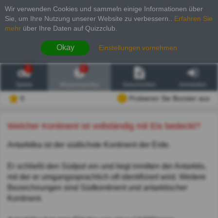
Wir verwenden Cookies und sammeln einige Informationen über
Sie, um Ihre Nutzung unserer Website zu verbessern.
.
Erfahren Sie
mehr
über Ihre Daten auf Quizzclub.
Okay
Einstellungen vornehmen
2
6
Spiele
Wissenswertes
Geschichten
Anmelden
0
Probieren Sie Booster aus
Welcher Kontinent ist vollständig mit Eis bedeckt?
Antarktika ist der südlichste Kontinent der Erde.
Er schließt den Südpol ein und liegt inmitten der Antarktis,
mit der er umgangssprachlich oft identifiziert wird. Weitere
Bezeichnungen sind Südkontinent und antarktischer
Kontinent.