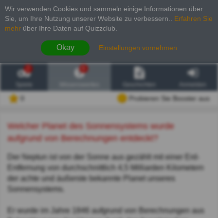
Wir verwenden Cookies und sammeln einige Informationen über
Sie, um Ihre Nutzung unserer Website zu verbessern.
.
Erfahren Sie
mehr
über Ihre Daten auf Quizzclub.
Okay
Einstellungen vornehmen
2
6
Spiele
Wissenswertes
Geschichten
Anmelden
0
Probieren Sie Booster aus
Welcher Planet des Sonnensystems wurde
aufgrund von Berechnungen entdeckt?
Der Neptun ist von der Sonne aus gezählt mit einer Erd-
Entfernung von durchschnittlich 4,5 Milliarden Kilometern
der achte und äußerste bekannte Planet unseres
Sonnensystems.
Er wurde im Jahre 1846 aufgrund von Berechnungen aus