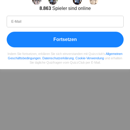
Lena Strauss
8.863
Spieler sind online
Autor
Seit
Level
Punktzahl
Fragen
11.2018
99
2485658
29922
Fortsetzen
Teilen
auf Facebook
Indem Sie fortsetzen, erklären Sie sich einverstanden mit Quizzclub's
Allgemeinen
Geschäftsbedingungen
,
Datenschutzerklärung
,
Cookie-Verwendung
und erhalten
Sie tägliche Quizfragen vom QuizzClub per E-Mail.