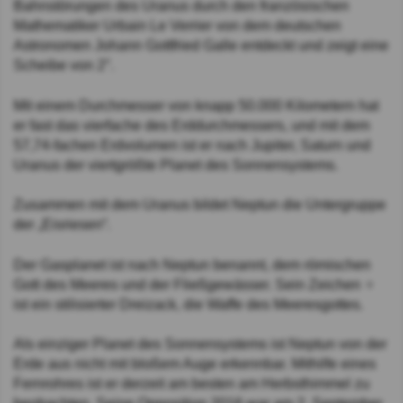
Bahnstörungen des Uranus durch den französischen
Mathematiker Urbain Le Verrier von dem deutschen
Astronomen Johann Gottfried Galle entdeckt und zeigt eine
Scheibe von 2″.
Mit einem Durchmesser von knapp 50.000 Kilometern hat
er fast das vierfache des Erddurchmessers, und mit dem
57,74-fachen Erdvolumen ist er nach Jupiter, Saturn und
Uranus der viertgrößte Planet des Sonnensystems.
Zusammen mit dem Uranus bildet Neptun die Untergruppe
der „Eisriesen“.
Der Gasplanet ist nach Neptun benannt, dem römischen
Gott des Meeres und der Fließgewässer. Sein Zeichen ♆
ist ein stilisierter Dreizack, die Waffe des Meeresgottes.
Als einziger Planet des Sonnensystems ist Neptun von der
Erde aus nicht mit bloßem Auge erkennbar. Mithilfe eines
Fernrohres ist er derzeit am besten am Herbsthimmel zu