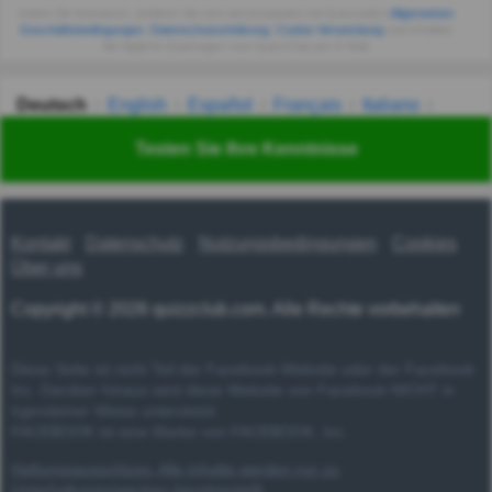
Indem Sie fortsetzen, erklären Sie sich einverstanden mit Quizzclub's
Allgemeinen
Geschäftsbedingungen
,
Datenschutzerklärung
,
Cookie-Verwendung
und erhalten
Sie tägliche Quizfragen vom QuizzClub per E-Mail.
Deutsch
English
Español
Français
Italiano
Nederlands
Polski
Português
Svenska
Türkçe
Testen Sie Ihre Kenntnisse
Русский
Українська
हिन्दी
한국어
汉语
漢語
Kontakt
Datenschutz
Nutzungsbedingungen
Cookies
Über uns
Copyright © 2026 quizzclub.com. Alle Rechte vorbehalten
Diese Seite ist nicht Teil der Facebook-Website oder der Facebook
Inc. Darüber hinaus wird diese Website von Facebook NICHT in
irgendeiner Weise unterstützt.
FACEBOOK ist eine Marke von FACEBOOK, Inc.
Haftungsausschluss: Alle Inhalte werden nur zu
Unterhaltungszwecken bereitgestellt.