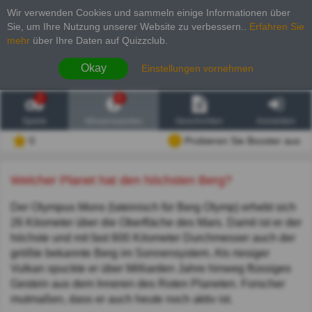
Wir verwenden Cookies und sammeln einige Informationen über
Sie, um Ihre Nutzung unserer Website zu verbessern.
.
Erfahren Sie
mehr
über Ihre Daten auf Quizzclub.
Okay
Einstellungen vornehmen
2
6
Spiele
Wissenswertes
Geschichten
Anmelden
0
Probieren Sie Booster aus
Welcher Planet hat den höchsten Berg?
Der Olympus Mons (lateinisch für Berg Olymp) erhebt sich
26 Kilometer über die Oberfläche des Mars. Damit ist er der
höchste und mit fast 600 Kilometer Durchmesser auch der
größte bekannte Berg im Sonnensystem. Als riesiger
Vulkan spuckte er über Milliarden Jahre hinweg flüssiges
Gestein aus dem Inneren des Roten Planeten. Forscher
mutmaßen, dass er auch heute noch aktiv ist.