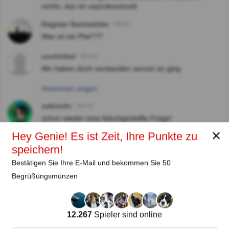
nichts, das ist unprofessionell
Dagmar Szemeitzke
Vor 6J
Was ist ein Plat???
uschinkel
Vor 6J
Wir haben doch verstanden worum es ging
Antworten zeigen
sabischr
Vor 6J
schon wieder eine falschgestellte Frage!
✕
Hey Genie! Es ist Zeit, Ihre Punkte zu
speichern!
Autor:
Bestätigen Sie Ihre E-Mail und bekommen Sie 50
Lena Strauss
Begrüßungsmünzen
Autor
12.267
Spieler sind online
Seit
Level
Punktzahl
Fragen
11.2018
99
2454258
29608