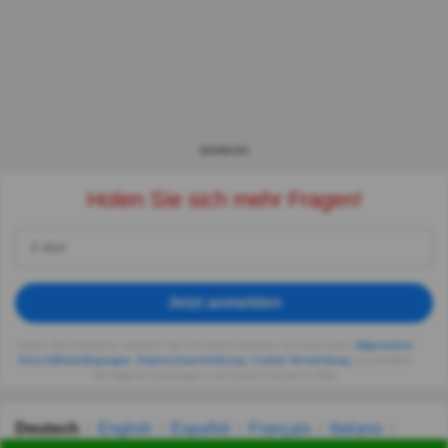
WERBUNG
Holen Sie sich mehr Fragen!
Jetzt anmelden
Indem Sie fortsetzen, erklären Sie sich einverstanden mit Quizzclub's
Allgemeinen
Geschäftsbedingungen
,
Datenschutzerklärung
,
Cookie-Verwendung
und erhalten
Sie tägliche Quizfragen vom QuizzClub per E-Mail.
Deutsch
English
Español
Français
Italiano