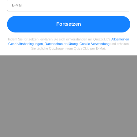
Teilen
auf Facebook
Fortsetzen
Indem Sie fortsetzen, erklären Sie sich einverstanden mit Quizzclub's
Allgemeinen
Geschäftsbedingungen
,
Datenschutzerklärung
,
Cookie-Verwendung
und erhalten
Sie tägliche Quizfragen vom QuizzClub per E-Mail.