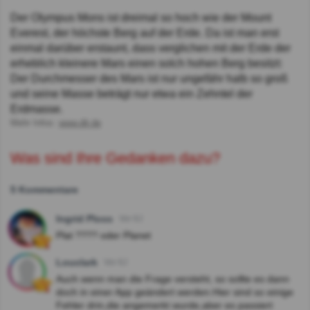
Der Olympus Mons ist dreimal so hoch wie der Mount
Everest, der höchste Berg auf der Erde. Da ist man erst
einmal darüber erstaunt, dass verglichen mit der Erde der
erheblich kleinere Mars einen solch hohen Berg besitzt:
Der Durchmesser des Mars ist nur ungefähr halb so groß
und seine Masse beträgt nur etwa ein Zehntel der
Erdmasse.
Mehr Infos:
www.dlr.de
Was sind Ihre Gedanken dazu?
5 Kommentare
Ingrid Ploss
Vor 6J
Plat ???? oder Planet
Louclark
Vor 6J
Auch wenn man die Frage versteht, so sollte es dann
doch in einer App geändert werden.Hier sind so einige
Fehler drin,die angemerkt wurde,aber es passiert