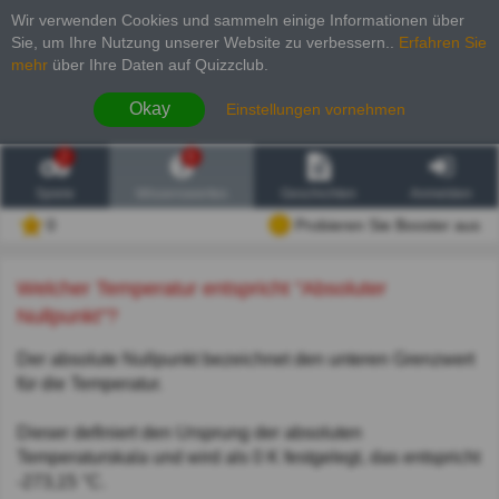
Wir verwenden Cookies und sammeln einige Informationen über
Sie, um Ihre Nutzung unserer Website zu verbessern.
.
Erfahren Sie
mehr
über Ihre Daten auf Quizzclub.
Okay
Einstellungen vornehmen
2
6
Spiele
Wissenswertes
Geschichten
Anmelden
0
Probieren Sie Booster aus
Welcher Temperatur entspricht "Absoluter
Nullpunkt"?
Der absolute Nullpunkt bezeichnet den unteren Grenzwert
für die Temperatur.
Dieser definiert den Ursprung der absoluten
Temperaturskala und wird als 0 K festgelegt, das entspricht
-273,15 °C.