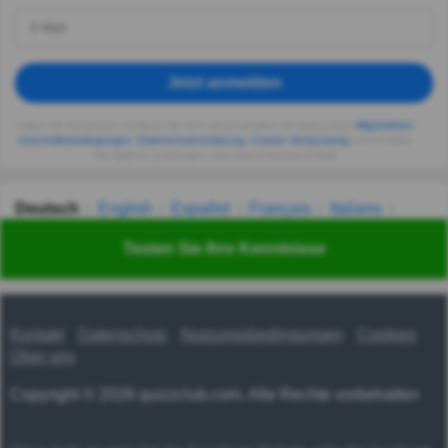
Jetzt anmelden
Indem Sie fortsetzen, erklären Sie sich einverstanden mit Quizzclub's
Allgemeinen
Geschäftsbedingungen
,
Datenschutzerklärung
,
Cookie-Verwendung
und erhalten
Sie tägliche Quizfragen vom QuizzClub per E-Mail.
Deutsch
English
Español
Français
Italiano
Nederlands
Polski
Português
Svenska
Türkçe
Testen Sie Ihre Kenntnisse
Русский
Українська
हिन्दी
한국어
汉语
漢語
Kontakt
Datenschutz
Nutzungsbedingungen
Cookies
Über uns
Copyright © 2026 quizzclub.com. Alle Rechte vorbehalten