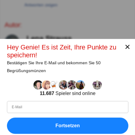
Antworten zeigen
Autor:
Lena Strauss
✕
Hey Genie! Es ist Zeit, Ihre Punkte zu
Autor
speichern!
Seit
Level
Punktzahl
Fragen
Bestätigen Sie Ihre E-Mail und bekommen Sie 50
11.2018
99
2485658
29922
Begrüßungsmünzen
Teilen
auf Facebook
11.687
Spieler sind online
Fortsetzen