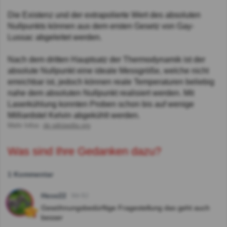
Die Existenz und der extrapolierte Wert des absoluten
Nullpunkts können aus dem ersten Gesetz von Gay-
Lussac abgeleitet werden.
Nach dem dritten Hauptsatz der Thermodynamik ist der
absolute Nullpunkt eine ideale Messgröße, welche nicht
erreichbar ist, jedoch können reale Temperaturen beliebig
nahe dem absoluten Nullpunkt realisiert werden. Mit
Laserkühlung konnten Proben schon bis auf wenige
Milliardstel Kelvin abgekühlt werden.
Mehr Infos:
de.wikipedia.org
Was sind Ihre Gedanken dazu?
1 Kommentar
Hexe22
Vor 6J
Gewöhnungsbedürftige Fragestellung das geht auch
besser