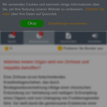
Wir verwenden Cookies und sammeln einige Informationen über
Sie, um Ihre Nutzung unserer Website zu verbessern.
.
Erfahren Sie
mehr
über Ihre Daten auf Quizzclub.
Okay
Einstellungen vornehmen
2
6
Spiele
Wissenswertes
Geschichten
Anmelden
0
Probieren Sie Booster aus
Welches innere Organ wird von Zirrhose und
Hepatitis betroffen?
Eine Zirrhose ist ein fortschreitendes
Krankheitsgeschehen, das durch
Bindegewebsvermehrung infolge einer chronischen
Entzündung zur Verhärtung und narbigen Schrumpfung
eines Organs und zum Untergang von Funktionsgewebe
führt. Sie stellt damit die gemeinsame Endstrecke einer