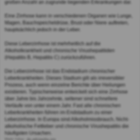
großen Anzahl an zugrunde liegenden Erkrankungen dar.
Eine Zirrhose kann in verschiedenen Organen wie Lunge,
Magen, Bauchspeicheldrüse, Brust oder Niere auftreten,
hauptsächlich jedoch in der Leber.
Diese Leberzirrhose ist mehrheitlich auf die
Alkoholkrankheit und chronische Virushepatitiden
(Hepatitis B, Hepatitis C) zurückzuführen.
Die Leberzirrhose ist das Endstadium chronischer
Leberkrankheiten. Dieses Stadium gilt als irreversibler
Prozess, auch wenn einzelne Berichte über Heilungen
existieren. Typischerweise entwickelt sich eine Zirrhose
über Jahre bis Jahrzehnte, seltener sind schnellere
Verläufe von unter einem Jahr. Fast alle chronischen
Leberkrankheiten führen im Endstadium zu einer
Leberzirrhose. In Europa sind Alkoholmissbrauch, Nicht-
alkoholische Fettleber und chronische Virushepatitis die
häufigsten Ursachen.
Mehr Infos:
de.wikipedia.org