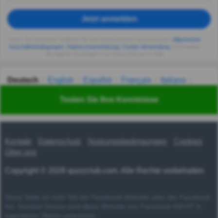
Jetzt anmelden
Indem Sie fortsetzen, erklären Sie sich einverstanden mit Quizzclub's
Allgemeinen
Geschäftsbedingungen
,
Datenschutzerklärung
,
Cookie-Verwendung
und erhalten
Sie tägliche Quizfragen vom QuizzClub per E-Mail.
Deutsch
English
Español
Français
Italiano
Nederlands
Polski
Português
Svenska
Türkçe
Testen Sie Ihre Kenntnisse
Русский
Українська
हिन्दी
한국어
汉语
漢語
Kontakt
Datenschutz
Nutzungsbedingungen
Cookies
Über uns
Copyright © 2026 quizzclub.com. Alle Rechte vorbehalten
Diese Seite ist nicht Teil der Facebook-Website oder der Facebook
Inc. Darüber hinaus wird diese Website von Facebook NICHT in
irgendeiner Weise unterstützt.