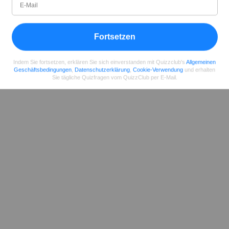
Teilen
auf Facebook
Fortsetzen
Indem Sie fortsetzen, erklären Sie sich einverstanden mit Quizzclub's
Allgemeinen
Geschäftsbedingungen
,
Datenschutzerklärung
,
Cookie-Verwendung
und erhalten
Sie tägliche Quizfragen vom QuizzClub per E-Mail.