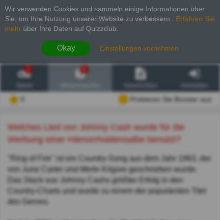
Wir verwenden Cookies und sammeln einige Informationen über
Sie, um Ihre Nutzung unserer Website zu verbessern.
.
Erfahren Sie
mehr
über Ihre Daten auf Quizzclub.
Okay
Einstellungen vornehmen
2
6
Spiele
Wissenswertes
Geschichten
Anmelden
0
Probieren Sie Booster aus
Welches Lied von Johnny Cash wurde für die
Werbung einer Hämorrhoidensalbe benutzt?
"Ring of Fire" ist ein Country-Song aus dem Jahr 1963, der
von June Carter und Merle Kilgore geschrieben wurde.
Das Stück war Johnny Cashs größter Erfolg in den
Country-Charts und wurde zu einem der populärsten Titel
des Genres.