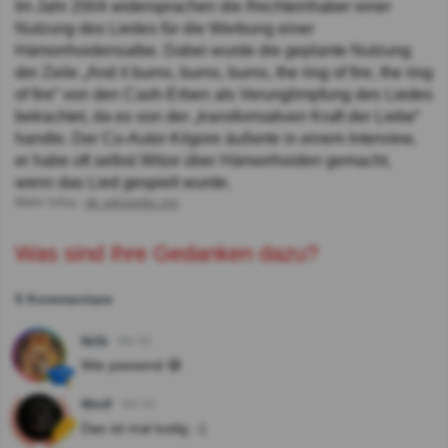
Im Jahr 2004 widersprachen die Rechteinhaber einer
Nutzung des Liedes für die Werbung einer
Hämorrhoidensalbe. Dabei wurde die geplante Nutzung
der Zeile „And it burns, burns, burns, the ring of fire, the ring
of fire“ von den Cash-Erben als Verunglimpfung des Liedes
betrachtet, da es von der „transformativen Kraft der Liebe“
handle. Der Co-Autor Kilgore äußerte in einem Interview,
er habe oft selbst Witze über Hämorrhoiden gemacht,
wenn das Lied gespielt wurde.
Mehr Infos:
de.wikipedia.org
Was sind Ihre Gedanken dazu?
5 Kommentare
NiSi
Vor 3J
Wie passend 😅
Wolf
Vor 3J
Das ist mal lustig :⁠-⁠)