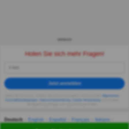
WERBUNG
Holen Sie sich mehr Fragen!
Jetzt anmelden
Indem Sie fortsetzen, erklären Sie sich einverstanden mit Quizzclub's
Allgemeinen
Geschäftsbedingungen
,
Datenschutzerklärung
,
Cookie-Verwendung
und erhalten
Sie tägliche Quizfragen vom QuizzClub per E-Mail.
Deutsch
English
Español
Français
Italiano
Nederlands
Polski
Português
Svenska
Türkçe