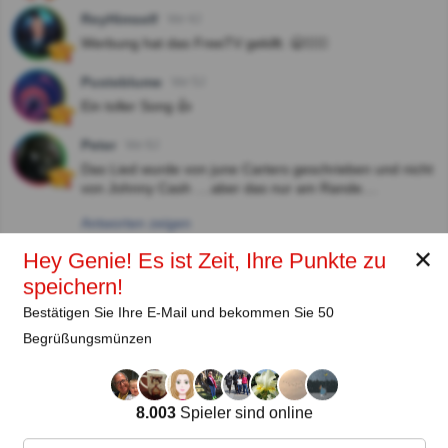
ReyHimself
Vor 4J
Werbung hat das FreeTV gekillt. 🥱🤷🏻‍♂️
Pusteblume
Vor 5J
Ein toller Song 👍
Peter
Vor 6J
Das Lied wurde von june Carters geschrieben und nicht
von Johnny Cash ....aber das nur am Rande....
Antworten zeigen
✕
Hey Genie! Es ist Zeit, Ihre Punkte zu
speichern!
Autor:
Bestätigen Sie Ihre E-Mail und bekommen Sie 50
Lena Strauss
Begrüßungsmünzen
Autor
8.003
Spieler sind online
Seit
Level
Punktzahl
Fragen
11.2018
99
2485658
29922